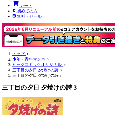
カート
初めての方
無料・セール
トップ
＞
少年・青年マンガ
＞
ビッグコミックオリジナル
＞
三丁目の夕日 夕焼けの詩
＞
三丁目の夕日 夕焼けの詩 3
三丁目の夕日 夕焼けの詩 3