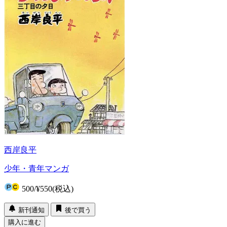
西岸良平
少年・青年マンガ
500
/
¥550
(税込)
新刊通知
後で買う
購入に進む