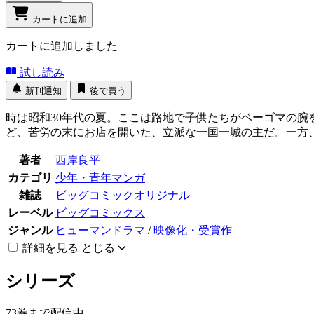
カートに追加
カートに追加しました
試し読み
新刊通知
後で買う
時は昭和30年代の夏。ここは路地で子供たちがベーゴマの
ど、苦労の末にお店を開いた、立派な一国一城の主だ。一方
著者
西岸良平
カテゴリ
少年・青年マンガ
雑誌
ビッグコミックオリジナル
レーベル
ビッグコミックス
ジャンル
ヒューマンドラマ
/
映像化・受賞作
詳細を見る
とじる
シリーズ
73巻まで配信中