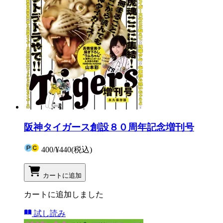
阪神タイガース創設８０周年記念増刊号
400
/
¥440
(税込)
カートに追加
カートに追加しました
試し読み