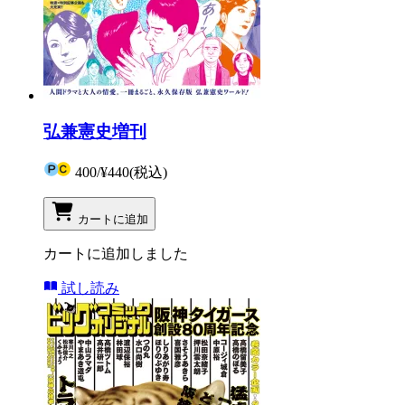
弘兼憲史増刊
400
/
¥440
(税込)
カートに追加
カートに追加しました
試し読み