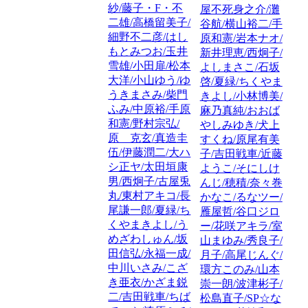
紗/藤子・F・不
屋不死身之介/灘
二雄/高橋留美子/
谷航/横山裕二/手
細野不二彦/はし
原和憲/岩本ナオ/
もとみつお/玉井
新井理恵/西炯子/
雪雄/小田扉/松本
よしまさこ/石坂
大洋/小山ゆう/ゆ
啓/夏緑/ちくやま
うきまさみ/柴門
きよし/小林博美/
ふみ/中原裕/手原
麻乃真純/おおば
和憲/野村宗弘/
やしみゆき/犬上
原 克玄/真造圭
すくね/原尾有美
伍/伊藤潤二/大ハ
子/吉田戦車/近藤
シ正ヤ/太田垣康
ようこ/そにしけ
男/西炯子/古屋兎
んじ/穂積/奈々巻
丸/東村アキコ/長
かなこ/るなツー/
尾謙一郎/夏緑/ち
雁屋哲/谷口ジロ
くやまきよし/う
ー/花咲アキラ/室
めざわしゅん/坂
山まゆみ/秀良子/
田信弘/永福一成/
月子/高尾じんぐ/
中川いさみ/こざ
環方このみ/山本
き亜衣/かざま鋭
崇一朗/波津彬子/
二/吉田戦車/ちば
松島直子/SP☆な