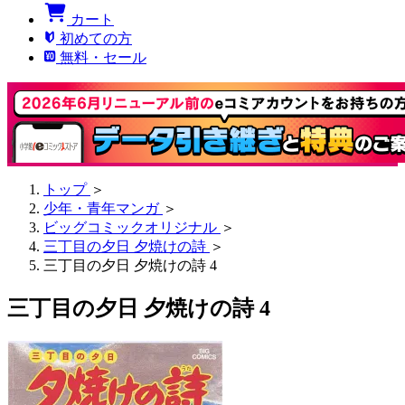
カート
初めての方
無料・セール
トップ
＞
少年・青年マンガ
＞
ビッグコミックオリジナル
＞
三丁目の夕日 夕焼けの詩
＞
三丁目の夕日 夕焼けの詩 4
三丁目の夕日 夕焼けの詩 4