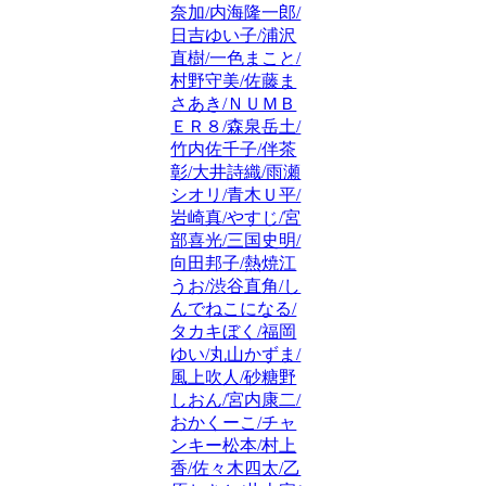
奈加/内海隆一郎/
日吉ゆい子/浦沢
直樹/一色まこと/
村野守美/佐藤ま
さあき/ＮＵＭＢ
ＥＲ８/森泉岳土/
竹内佐千子/伴茶
彰/大井詩織/雨瀬
シオリ/青木Ｕ平/
岩崎真/やすじ/宮
部喜光/三国史明/
向田邦子/熱焼江
うお/渋谷直角/し
んでねこになる/
タカキぼく/福岡
ゆい/丸山かずま/
風上吹人/砂糖野
しおん/宮内康二/
おかくーこ/チャ
ンキー松本/村上
香/佐々木四太/乙