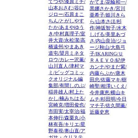
てつや/漆原ミチ/
かてま/花輪和一/
山本おさむ/谷口
黒娜さかき/宮川
ジロー/石原まこ
亜希子/姫川きら
ちん/とがしやす
ら/山本さほ/杉
たか/あまやゆう
作/神坂智子/水木
き/中村真理子/室
しげる/美里あづ
井大資/永松潔/高
さ/内山良治/ジョ
橋遠州/やまあき
ージ秋山/大島弓
道屯/望月ミネタ
子/IKARING/Ｕ
ロウ/カレー沢薫/
ＲＡＥＶＯ/紀伊
山川直人/津村マ
カンナ/やまだ紫/
ミ/ビッグコミッ
内藤らぶか/唐木
クオリジナル編
田忠/佐藤マキ/樹
集部/有間しのぶ/
崎聖/相澤いくえ/
稲井雄人/村上た
今井康恵/横山キ
かし/楠みちはる/
ムチ/杉田明/今日
宮崎克/増田俊也/
マチ子/佐久間薫/
市田実/太宰治/福
近藤史恵
本伸行/森栗丸/小
林有吾/キリエ/星
野泰視/奥山直/ア
ガサ・クリステ