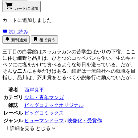
カートに追加
カートに追加しました
試し読み
新刊通知
後で買う
三丁目の白雲館はスッカラカンの苦学生ばかりの下宿。ここ
に住む細野と品川は、ひとつのコッペパンを争い、生のキャ
ベツにに塩をかけて食べるような毎日を送っている。だが、
そんな二人にも夢だけはある。細野は一流商社への就職を目
指し、品川は、芥川賞をとるべく小説修行に励んでいたが…
著者
西岸良平
カテゴリ
少年・青年マンガ
雑誌
ビッグコミックオリジナル
レーベル
ビッグコミックス
ジャンル
ヒューマンドラマ
/
映像化・受賞作
詳細を見る
とじる