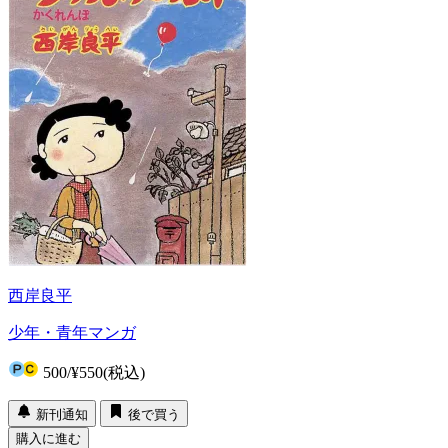
西岸良平
少年・青年マンガ
500
/
¥550
(税込)
新刊通知
後で買う
購入に進む