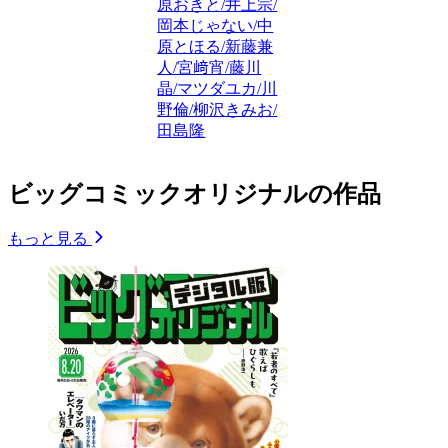
原おきと/井上宗/
岡本じゃない/中
原とほる/新藤兼
人/宮﨑宵/藤川
晶/マツダユカ/川
野倫/柳沢きみお/
田島隆
ビッグコミックオリジナルの作品
もっと見る