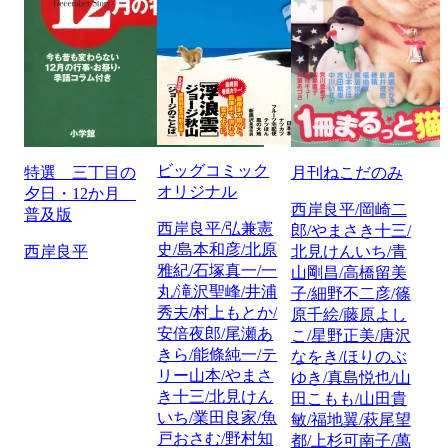
ビッグコミック
特選 三丁目の
月刊ねこだのみ
オリジナル
夕日・12か月
西岸良平/岡崎二
普及版
西岸良平/弘兼憲
郎/やまさき十三/
史/島本和彦/北原
西岸良平
北見けんいち/青
雅紀/石塚真一/一
山剛昌/高橋留美
丸/滝沢聖峰/井浦
子/細野不二彦/篠
秀夫/村上もとか/
原千絵/藤原よし
安倍夜郎/尾瀬あ
こ/星野正美/唐沢
きら/能條純一/テ
なをき/ほりのぶ
リー山本/やまさ
ゆき/真島悦也/山
き十三/北見けん
田こもも/山田貴
いち/業田良家/魚
敏/福地翼/萩尾望
戸おさむ/野村知
都/上杉可南子/萬