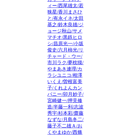
ィー/西尾雄太/若
狭星/香川まさひ
と/有永イネ/太田
基之/鈴木良雄/ジ
ョージ秋山/サメ
マチオ/黒鉄ヒロ
シ/昌原光一/小坂
俊史/六月柿光/リ
チャード・ウー/
市川ラク/夢枕獏/
やまあき連理/カ
ラシユニコ/相澤
いくえ/曽根富美
子/くれよんカン
パニー/卯月妙子/
宮崎健一/押見修
造/半藤一利/志波
秀宇/杉本彩/齋藤
なずな/月島冬二/
藤子不二雄Ａ/お
くやまゆか/西條