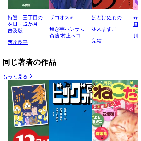
特選 三丁目の
ザコオス♂
ほどけぬもの
か
夕日・12か月
日
焼き芋ハンサム
祐木すずこ
普及版
斎藤/村上ペコ
川
完結
西岸良平
同じ著者の作品
もっと見る