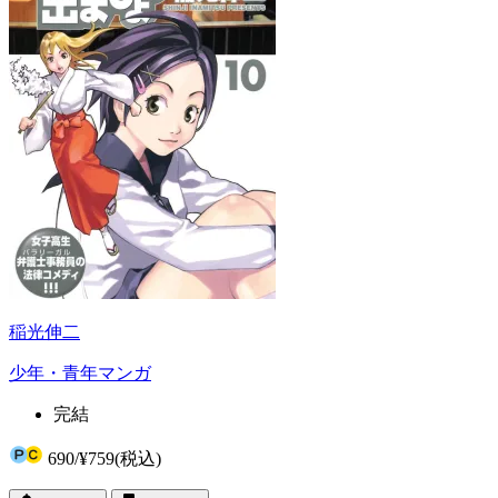
稲光伸二
少年・青年マンガ
完結
690
/
¥759
(税込)