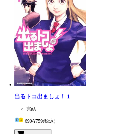
出るトコ出ましょ！ 1
完結
690
/
¥759
(税込)