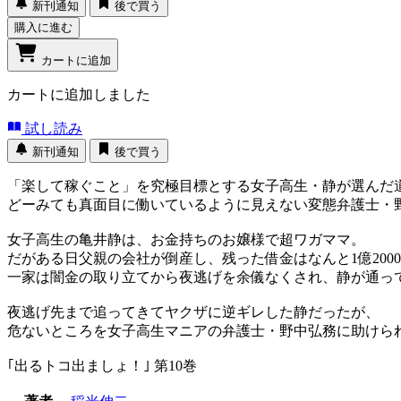
新刊通知
後で買う
購入に進む
カートに追加
カートに追加しました
試し読み
新刊通知
後で買う
「楽して稼ぐこと」を究極目標とする女子高生・静が選んだ
どーみても真面目に働いているように見えない変態弁護士・野
女子高生の亀井静は、お金持ちのお嬢様で超ワガママ。
だがある日父親の会社が倒産し、残った借金はなんと1億200
一家は闇金の取り立てから夜逃げを余儀なくされ、静が通っ
夜逃げ先まで追ってきてヤクザに逆ギレした静だったが、
危ないところを女子高生マニアの弁護士・野中弘務に助けら
｢出るトコ出ましょ！｣ 第10巻