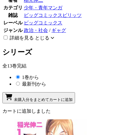
著者
稲光伸二
カテゴリ
少年・青年マンガ
雑誌
ビッグコミックスピリッツ
レーベル
ビッグコミックス
ジャンル
政治・社会
/
ギャグ
詳細を見る
とじる
シリーズ
全13巻完結
1巻から
最新刊から
未購入分をまとめてカートに追加
カートに追加しました