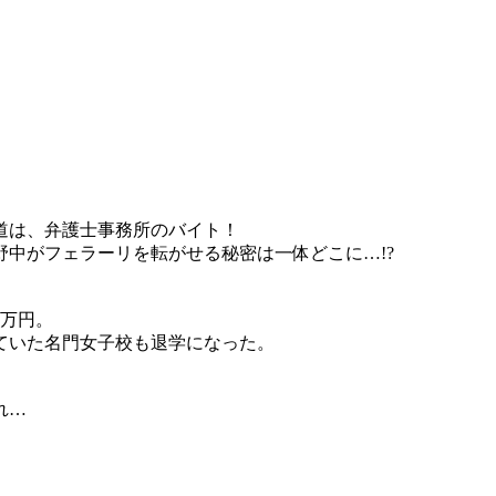
道は、弁護士事務所のバイト！
中がフェラーリを転がせる秘密は一体どこに…!?
0万円。
ていた名門女子校も退学になった。
れ…