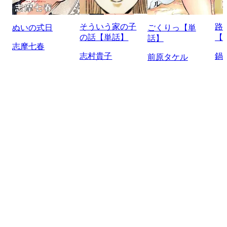
そういう家の子
路
ぬいの式日
ごくりっ【単
の話【単話】
【
話】
志摩七春
志村貴子
鍋
前原タケル