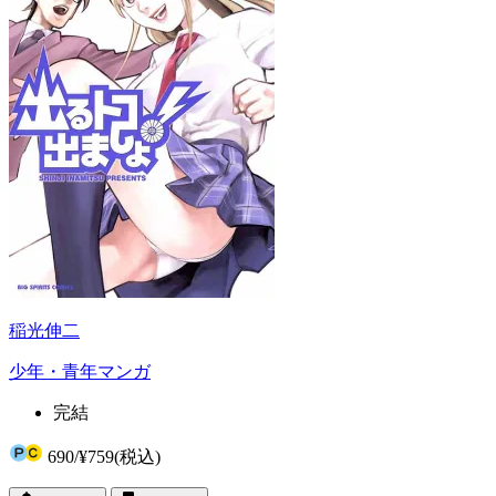
稲光伸二
少年・青年マンガ
完結
690
/
¥759
(税込)