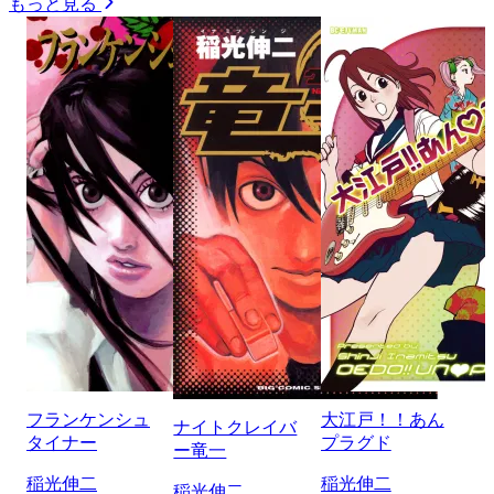
もっと見る
フランケンシュ
大江戸！！あん
ナイトクレイバ
タイナー
プラグド
ー竜一
稲光伸二
稲光伸二
稲光伸二