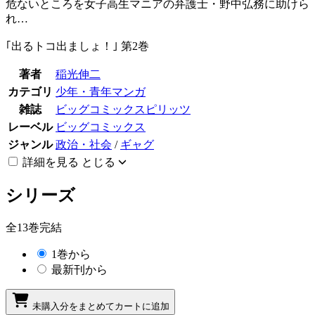
危ないところを女子高生マニアの弁護士・野中弘務に助けら
れ…
｢出るトコ出ましょ！｣ 第2巻
著者
稲光伸二
カテゴリ
少年・青年マンガ
雑誌
ビッグコミックスピリッツ
レーベル
ビッグコミックス
ジャンル
政治・社会
/
ギャグ
詳細を見る
とじる
シリーズ
全13巻完結
1巻から
最新刊から
未購入分をまとめてカートに追加