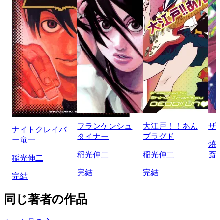
フランケンシュ
大江戸！！あん
ザ
ナイトクレイバ
タイナー
プラグド
ー竜一
焼
稲光伸二
稲光伸二
斎
稲光伸二
完結
完結
完結
同じ著者の作品