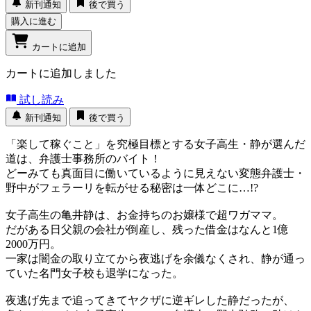
新刊通知
後で買う
購入に進む
カートに追加
カートに追加しました
試し読み
新刊通知
後で買う
「楽して稼ぐこと」を究極目標とする女子高生・静が選んだ
道は、弁護士事務所のバイト！
どーみても真面目に働いているように見えない変態弁護士・
野中がフェラーリを転がせる秘密は一体どこに…!?
女子高生の亀井静は、お金持ちのお嬢様で超ワガママ。
だがある日父親の会社が倒産し、残った借金はなんと1億
2000万円。
一家は闇金の取り立てから夜逃げを余儀なくされ、静が通っ
ていた名門女子校も退学になった。
夜逃げ先まで追ってきてヤクザに逆ギレした静だったが、