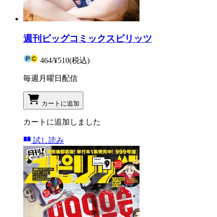
週刊ビッグコミックスピリッツ
464
/
¥510
(税込)
毎週月曜日配信
カートに追加
カートに追加しました
試し読み