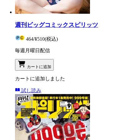
週刊ビッグコミックスピリッツ
464
/
¥510
(税込)
毎週月曜日配信
カートに追加
カートに追加しました
試し読み