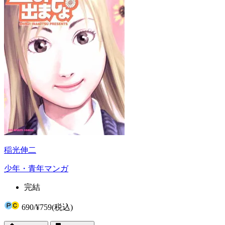
稲光伸二
少年・青年マンガ
完結
690
/
¥759
(税込)