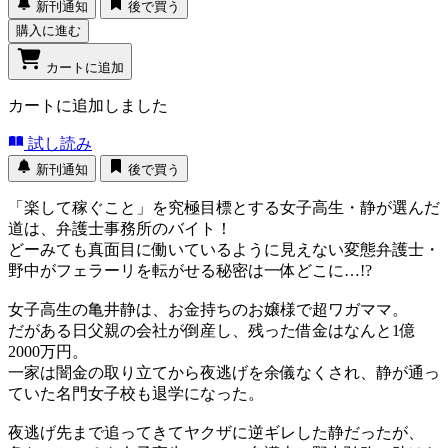
新刊通知
後で買う
購入に進む
カートに追加
カートに追加しました
試し読み
新刊通知
後で買う
「楽して稼ぐこと」を究極目標とする女子高生・静が選んだ
道は、弁護士事務所のバイト！
どーみても真面目に働いているように見えない変態弁護士・
野中がフェラーリを転がせる秘密は一体どこに…!?
女子高生の亀井静は、お金持ちのお嬢様で超ワガママ。
だがある日父親の会社が倒産し、残った借金はなんと1億
2000万円。
一家は闇金の取り立てから夜逃げを余儀なくされ、静が通っ
ていた名門女子校も退学になった。
夜逃げ先まで追ってきてヤクザに逆ギレした静だったが、