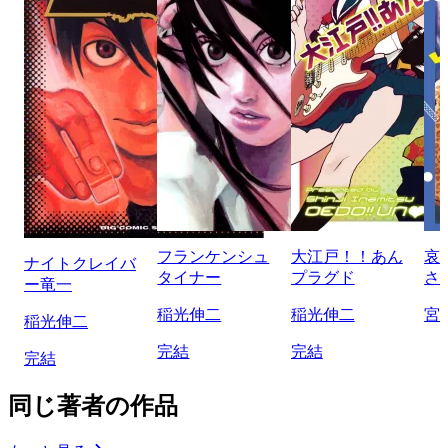
フランケンシュ
大江戸！！あん
哀
ナイトクレイバ
タイナー
プラグド
さ
ー竜一
稲光伸二
稲光伸二
宮
稲光伸二
完結
完結
完結
同じ著者の作品