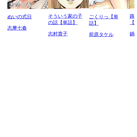
そういう家の子
路
ぬいの式日
ごくりっ【単
の話【単話】
【
話】
志摩七春
志村貴子
鍋
前原タケル