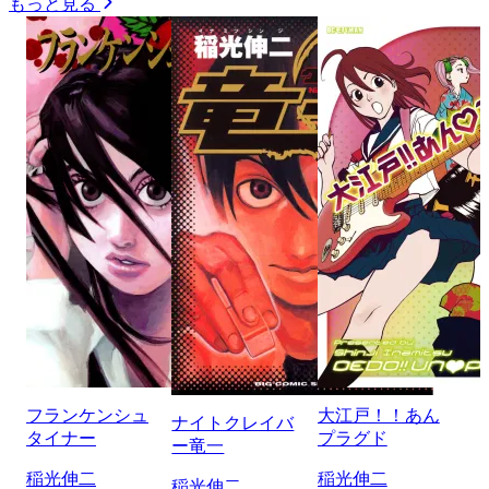
もっと見る
フランケンシュ
大江戸！！あん
ナイトクレイバ
タイナー
プラグド
ー竜一
稲光伸二
稲光伸二
稲光伸二