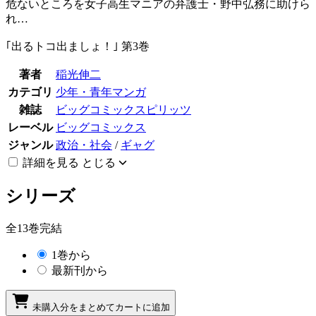
危ないところを女子高生マニアの弁護士・野中弘務に助けら
れ…
｢出るトコ出ましょ！｣ 第3巻
著者
稲光伸二
カテゴリ
少年・青年マンガ
雑誌
ビッグコミックスピリッツ
レーベル
ビッグコミックス
ジャンル
政治・社会
/
ギャグ
詳細を見る
とじる
シリーズ
全13巻完結
1巻から
最新刊から
未購入分をまとめてカートに追加