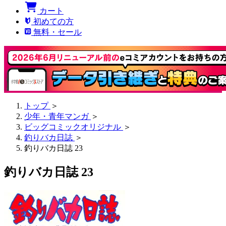
カート
初めての方
無料・セール
トップ
＞
少年・青年マンガ
＞
ビッグコミックオリジナル
＞
釣りバカ日誌
＞
釣りバカ日誌 23
釣りバカ日誌 23