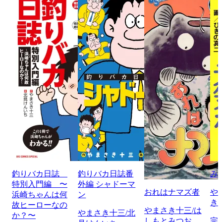
釣りバカ日誌
釣りバカ日誌番
み
特別入門編 〜
外編 シャドーマ
おれはナマズ者
や
浜崎ちゃんは何
ン
き
故ヒーローなの
やまさき十三/は
やまさき十三/北
か？〜
しもとみつお
完