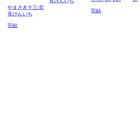
見けんいち
やまさき十三/北
完結
見けんいち
完結