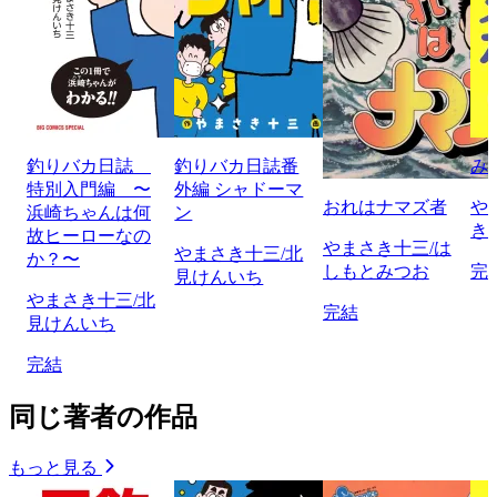
釣りバカ日誌
釣りバカ日誌番
み
特別入門編 〜
外編 シャドーマ
おれはナマズ者
や
浜崎ちゃんは何
ン
き
故ヒーローなの
やまさき十三/は
やまさき十三/北
か？〜
しもとみつお
完
見けんいち
やまさき十三/北
完結
見けんいち
完結
同じ著者の作品
もっと見る