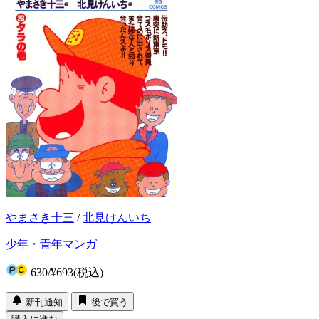
やまさき十三
/
北見けんいち
少年・青年マンガ
630
/
¥693
(税込)
新刊通知
後で買う