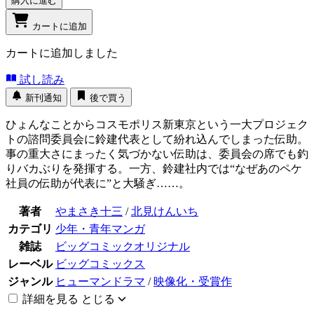
購入に進む
カートに追加
カートに追加しました
試し読み
新刊通知
後で買う
ひょんなことからコスモポリス新東京という一大プロジェク
トの諮問委員会に鈴建代表として紛れ込んでしまった伝助。
事の重大さにまったく気づかない伝助は、委員会の席でも釣
りバカぶりを発揮する。一方、鈴建社内では“なぜあのペケ
社員の伝助が代表に”と大騒ぎ……。
著者
やまさき十三
/
北見けんいち
カテゴリ
少年・青年マンガ
雑誌
ビッグコミックオリジナル
レーベル
ビッグコミックス
ジャンル
ヒューマンドラマ
/
映像化・受賞作
詳細を見る
とじる