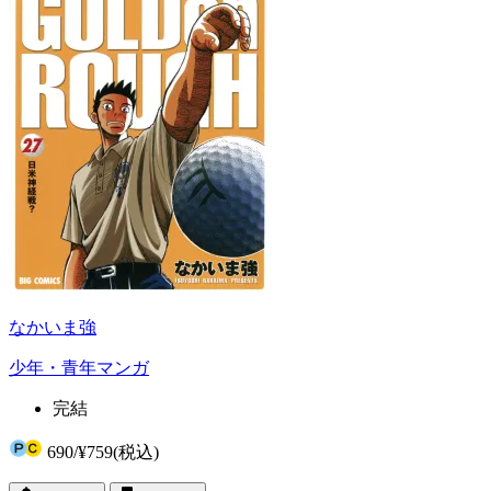
なかいま強
少年・青年マンガ
完結
690
/
¥759
(税込)