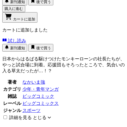
新刊通知
後で買う
購入に進む
カートに追加
カートに追加しました
試し読み
新刊通知
後で買う
日本からはるばる駆けつけたモンキーローンの社長たちが、
やっと試合場に到着。応援団もそろったところで、気合いの
入る草太だったが…！？
著者
なかいま強
カテゴリ
少年・青年マンガ
雑誌
ビッグコミック
レーベル
ビッグコミックス
ジャンル
スポーツ
詳細を見る
とじる