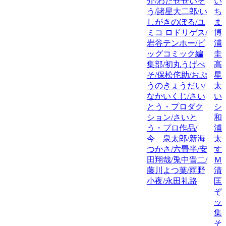
介/わたせせいぞ
い
う/諸星大二郎/い
ち
しがきのぼる/ユ
ま
ミコ ロドリゲス/
博
岩谷テンホー/ビ
浦
ッグコミック編
圭
集部/初丸うげべ
高
そ/保松侘助/おぷ
星
うのきょうだい/
太
なかいくじ/さい
い
とう・プロダク
シ
ション/さいと
和
う・プロ作品/
浦
今 泉太郎/新海
太
つかさ/六畳半/安
す
田翔哉/兎中晋二/
Ｍ
藤川よつ葉/雨野
清
小夜/永田礼路
匡
ぞ
ッ
集
そ