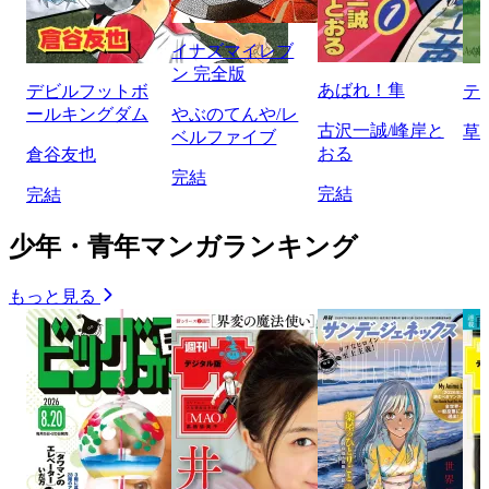
イナズマイレブ
ン 完全版
あばれ！隼
デビルフットボ
テ
ールキングダム
やぶのてんや/レ
古沢一誠/峰岸と
草
ベルファイブ
おる
倉谷友也
完結
完結
完結
少年・青年マンガランキング
もっと見る