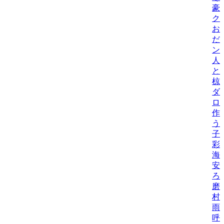
豪
ク
お
だ
ン
人
と
椋
ダ
ロ
作
う
子
彩
海
安
ろ
磨
村
雨
呼