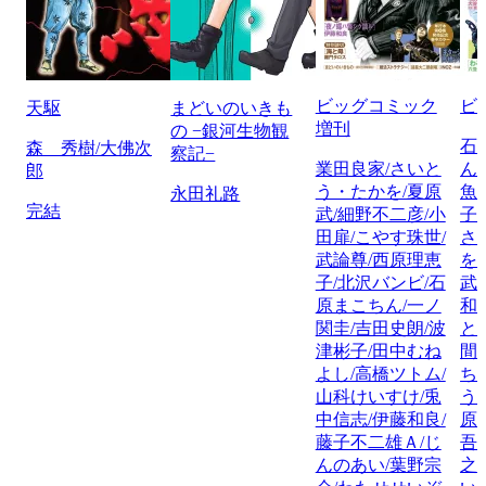
ビッグコミック
ビ
天駆
まどいのいきも
増刊
の −銀河生物観
石
森 秀樹/大佛次
察記−
業田良家/さいと
ん
郎
う・たかを/夏原
魚
永田礼路
完結
武/細野不二彦/小
子
田扉/こやす珠世/
さ
武論尊/西原理恵
を
子/北沢バンビ/石
武
原まこちん/一ノ
和
関圭/吉田史朗/波
と
津彬子/田中むね
間
よし/高橋ツトム/
ち
山科けいすけ/兎
う
中信志/伊藤和良/
原
藤子不二雄Ａ/じ
吾
んのあい/葉野宗
之