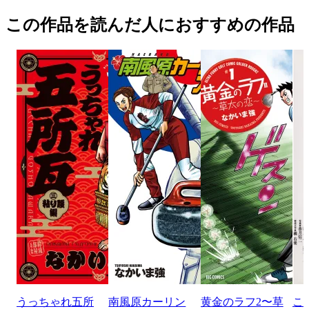
この作品を読んだ人におすすめの作品
うっちゃれ五所
南風原カーリン
黄金のラフ2〜草
こ