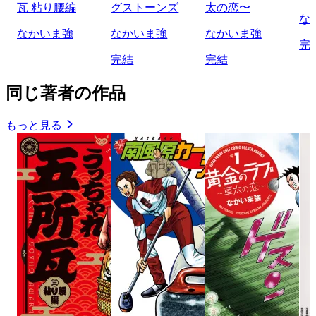
瓦 粘り腰編
グストーンズ
太の恋〜
な
なかいま強
なかいま強
なかいま強
完
完結
完結
同じ著者の作品
もっと見る