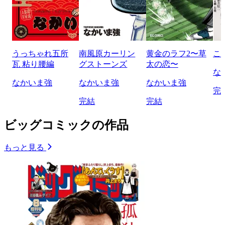
うっちゃれ五所
南風原カーリン
黄金のラフ2〜草
こ
瓦 粘り腰編
グストーンズ
太の恋〜
な
なかいま強
なかいま強
なかいま強
完
完結
完結
ビッグコミックの作品
もっと見る