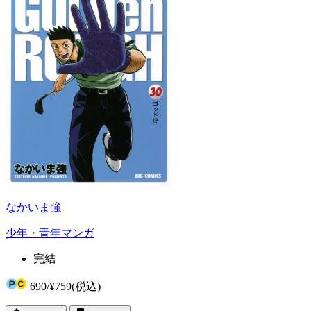
なかいま強
少年・青年マンガ
完結
690
/
¥759
(税込)