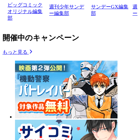
ビッグコミック
週刊少年サンデ
サンデーGX編集
週
オリジナル編集
ー編集部
部
ー
部
開催中のキャンペーン
もっと見る