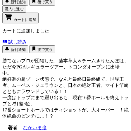
新刊通知
後で買う
購入に進む
カートに追加
カートに追加しました
試し読み
新刊通知
後で買う
勝てないプロが団結した、藤本草太＆チームきりたんぽは、
ただ今PGAレギュラーツアー、トヨンダオープンに出場
中。
絶好調の超ゾーン状態で、なんと最終日最終組で、世界王
者、ムーベス・ジェラウンと、日本の絶対王者、マイト竿崎
とともにラウンドしている！！
一度はトップにまで躍り出るも、現在16番ホールを終えトッ
プと2打差3位。
17番ショートホールではティショットが、大オーバー！！絶
体絶命のピンチに…！？
著者
なかいま強