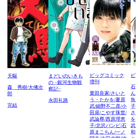
ビッグコミック
ビ
天駆
まどいのいきも
増刊
の −銀河生物観
石
森 秀樹/大佛次
察記−
業田良家/さいと
ん
郎
う・たかを/夏原
魚
永田礼路
完結
武/細野不二彦/小
子
田扉/こやす珠世/
さ
武論尊/西原理恵
を
子/北沢バンビ/石
武
原まこちん/一ノ
和