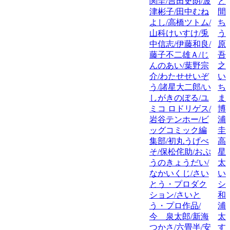
関圭/吉田史朗/波
と
津彬子/田中むね
間
よし/高橋ツトム/
ち
山科けいすけ/兎
う
中信志/伊藤和良/
原
藤子不二雄Ａ/じ
吾
んのあい/葉野宗
之
介/わたせせいぞ
い
う/諸星大二郎/い
ち
しがきのぼる/ユ
ま
ミコ ロドリゲス/
博
岩谷テンホー/ビ
浦
ッグコミック編
圭
集部/初丸うげべ
高
そ/保松侘助/おぷ
星
うのきょうだい/
太
なかいくじ/さい
い
とう・プロダク
シ
ション/さいと
和
う・プロ作品/
浦
今 泉太郎/新海
太
つかさ/六畳半/安
す