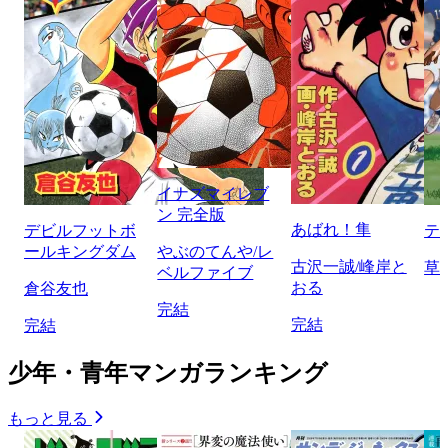
イナズマイレブ
ン 完全版
あばれ！隼
デビルフットボ
テ
ールキングダム
やぶのてんや/レ
古沢一誠/峰岸と
草
ベルファイブ
おる
倉谷友也
完結
完結
完結
少年・青年マンガランキング
もっと見る