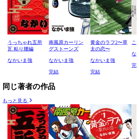
うっちゃれ五所
南風原カーリン
黄金のラフ2〜草
こ
瓦 粘り腰編
グストーンズ
太の恋〜
な
なかいま強
なかいま強
なかいま強
完
完結
完結
同じ著者の作品
もっと見る