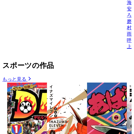
海
安
ろ
磨
村
雨
呼
上
スポーツの作品
もっと見る