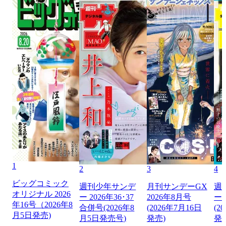
1
2
3
4
ビッグコミック
週刊少年サンデ
月刊サンデーGX
週
オリジナル 2026
ー 2026年36･37
2026年8月号
ー 
年16号（2026年8
合併号(2026年8
(2026年7月16日
(2
月5日発売)
月5日発売号)
発売)
発