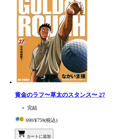
黄金のラフ〜草太のスタンス〜 27
完結
690
/
¥759
(税込)
カートに追加