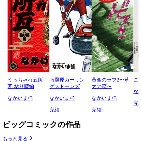
うっちゃれ五所
南風原カーリン
黄金のラフ2〜草
こ
瓦 粘り腰編
グストーンズ
太の恋〜
な
なかいま強
なかいま強
なかいま強
完
完結
完結
ビッグコミックの作品
もっと見る