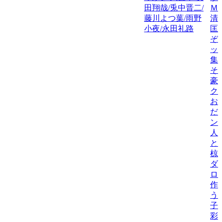
田翔哉/兎中晋二/
Ｍ
藤川よつ葉/雨野
清
小夜/永田礼路
匡
ぞ
ッ
集
そ
豪
ク
お
だ
ン
人
と
椋
ダ
ロ
作
う
子
彩