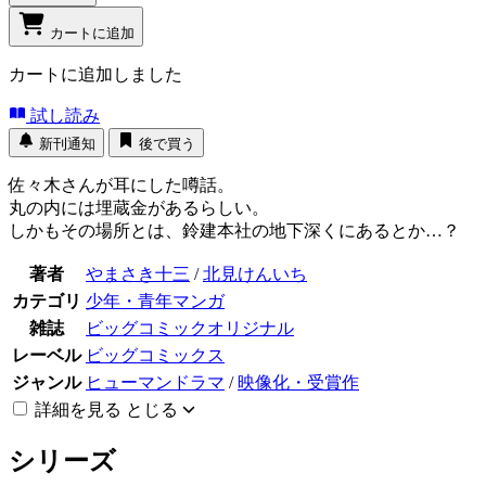
カートに追加
カートに追加しました
試し読み
新刊通知
後で買う
佐々木さんが耳にした噂話。
丸の内には埋蔵金があるらしい。
しかもその場所とは、鈴建本社の地下深くにあるとか…？
著者
やまさき十三
/
北見けんいち
カテゴリ
少年・青年マンガ
雑誌
ビッグコミックオリジナル
レーベル
ビッグコミックス
ジャンル
ヒューマンドラマ
/
映像化・受賞作
詳細を見る
とじる
シリーズ