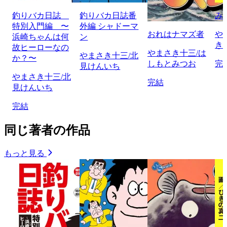
釣りバカ日誌
釣りバカ日誌番
み
特別入門編 〜
外編 シャドーマ
おれはナマズ者
や
浜崎ちゃんは何
ン
き
故ヒーローなの
やまさき十三/は
やまさき十三/北
か？〜
しもとみつお
完
見けんいち
やまさき十三/北
完結
見けんいち
完結
同じ著者の作品
もっと見る