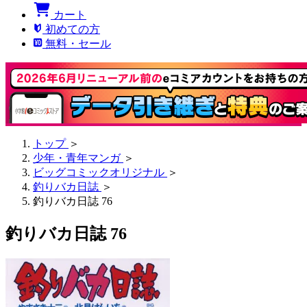
カート
初めての方
無料・セール
トップ
＞
少年・青年マンガ
＞
ビッグコミックオリジナル
＞
釣りバカ日誌
＞
釣りバカ日誌 76
釣りバカ日誌 76