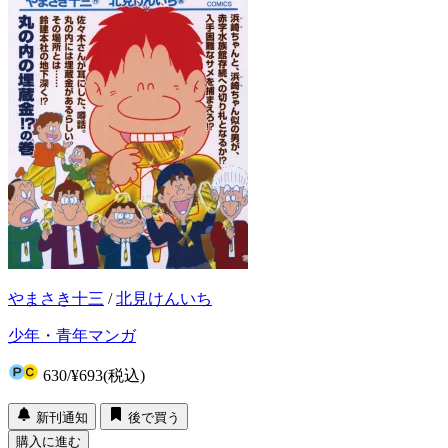
やまさき十三
/
北見けんいち
少年・青年マンガ
630
/
¥693
(税込)
新刊通知
後で買う
購入に進む