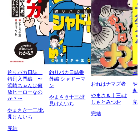
釣りバカ日誌
釣りバカ日誌番
み
特別入門編 〜
外編 シャドーマ
おれはナマズ者
や
浜崎ちゃんは何
ン
き
故ヒーローなの
やまさき十三/は
やまさき十三/北
か？〜
しもとみつお
完
見けんいち
やまさき十三/北
完結
見けんいち
完結