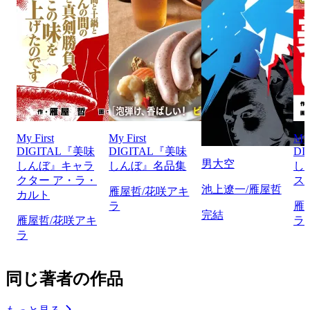
My First
My First
My 
DIGITAL『美味
DIGITAL『美味
DI
男大空
しんぼ』キャラ
しんぼ』名品集
し
クター ア・ラ・
ス
池上遼一/雁屋哲
雁屋哲/花咲アキ
カルト
ラ
雁
完結
雁屋哲/花咲アキ
ラ
ラ
同じ著者の作品