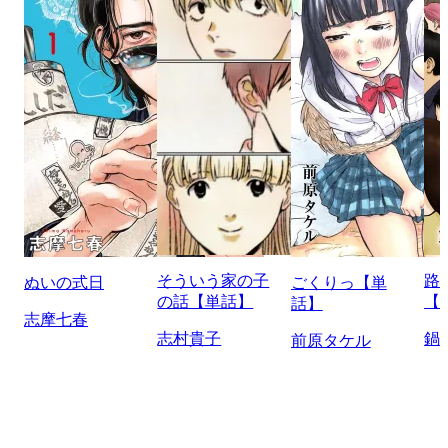
そういう家の子
路
ぬいの式日
ごくりっ【単
の話【単話】
【
話】
志摩七春
志村貴子
鍋
前原タケル