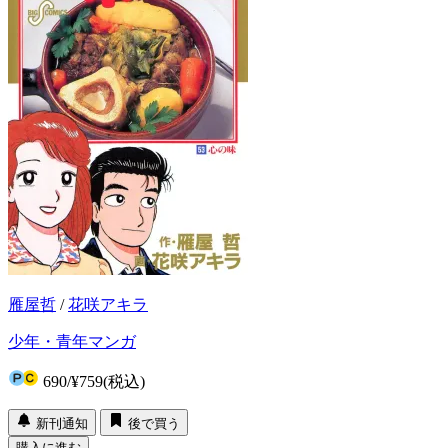
雁屋哲
/
花咲アキラ
少年・青年マンガ
690
/
¥759
(税込)
新刊通知
後で買う
購入に進む