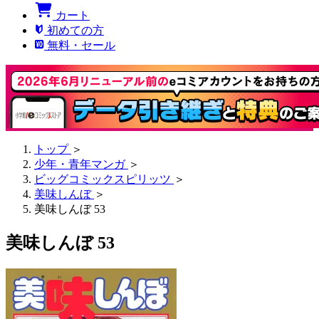
カート
初めての方
無料・セール
トップ
＞
少年・青年マンガ
＞
ビッグコミックスピリッツ
＞
美味しんぼ
＞
美味しんぼ 53
美味しんぼ 53