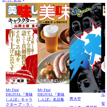
もっと見る
ビ
My First
My First
DIGITAL『美味
DIGITAL『美味
ル
男大空
しんぼ』キャラ
しんぼ』名品集
安
クター ア・ラ・