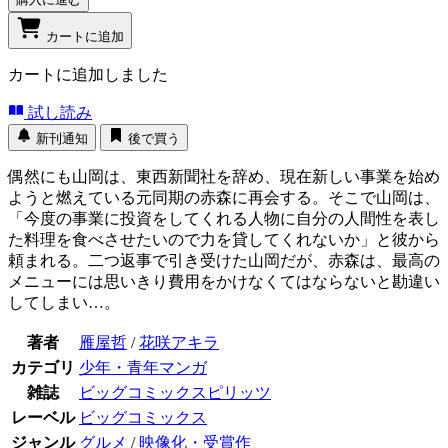
カートに追加
カートに追加しました
試し読み
新刊通知
後で買う
偶然にも山岡は、東西新聞社を辞め、現在新しい事業を始め
ようと燃えている元同期の赤森に再会する。そこで山岡は、
「今度の事業に投資をしてくれる人物に自分の人間性を表し
た料理を食べさせたいので力を貸してくれないか」と彼から
頼まれる。二つ返事で引き受けた山岡だが、赤森は、最高の
メニューには思いきり費用をかけなくてはならないと勘違い
してしまい…。
著者
雁屋哲
/
花咲アキラ
カテゴリ
少年・青年マンガ
雑誌
ビッグコミックスピリッツ
レーベル
ビッグコミックス
ジャンル
グルメ
/
映像化・受賞作