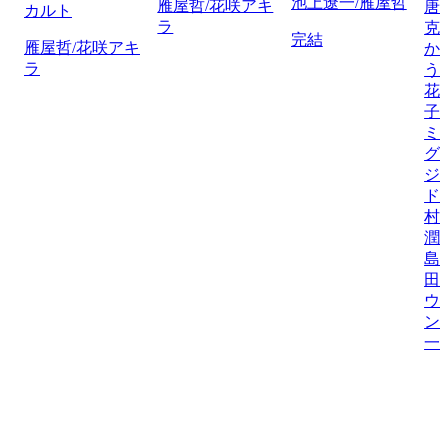
池上遼一/雁屋哲
雁屋哲/花咲アキ
唐
カルト
ラ
克
完結
雁屋哲/花咲アキ
か
ラ
う
花
子
ミ
グ
ジ
ド
村
潤
島
田
ウ
ン
一