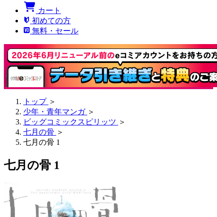
カート
初めての方
無料・セール
トップ
＞
少年・青年マンガ
＞
ビッグコミックスピリッツ
＞
七月の骨
＞
七月の骨 1
七月の骨 1