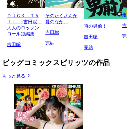
走
ＤＵＣＫ ＴＡ
そのたくさんが
ＩＬ −吉田聡
愛のなか。
吉
噂の男前！
大人のロックン
吉田聡
ロール短編集−
完
吉田聡
完結
吉田聡
完結
ビッグコミックスピリッツの作品
もっと見る