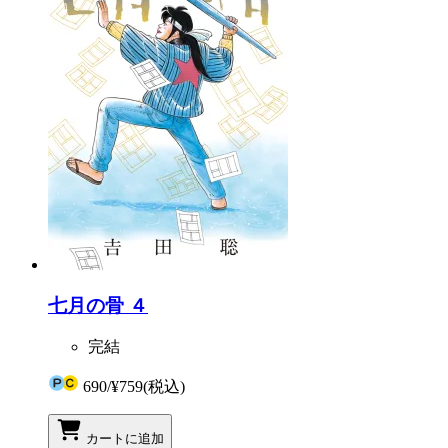
七月の骨 ４
完結
690
/
¥759
(税込)
カートに追加