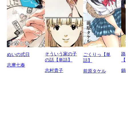
そういう家の子
路
ぬいの式日
ごくりっ【単
の話【単話】
【
話】
志摩七春
志村貴子
鍋
前原タケル