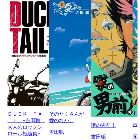
ト
ＤＵＣＫ ＴＡ
そのたくさんが
ＩＬ −吉田聡
愛のなか。
吉
噂の男前！
大人のロックン
吉田聡
ロール短編集−
完
吉田聡