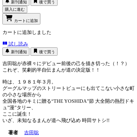
新刊通知
後で買う
購入に進む
カートに追加
カートに追加しました
試し読み
新刊通知
後で買う
吉田聡が赤裸々にデビュー前後の己を描き切った（！？）
これぞ、笑劇的半自伝まんが道の決定版！！
時は、１９８１年３月。
グーグルマップのストリートビューにも出てこない小さな町
の小さな場所から
全国各地のキミに贈る“THE YOSHIDA”節 大全開の熱烈ドキ
ュ”漫”タリー、
ここに誕生！
いざ、未知なるまんが道へ飛び込め 時田サトシ!!
著者
吉田聡