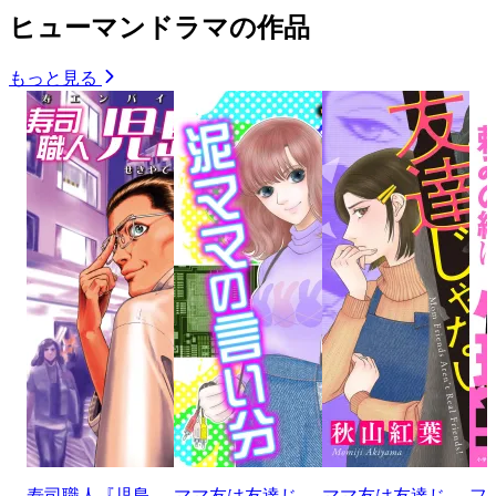
ヒューマンドラマの作品
もっと見る
寿司職人『児島
ママ友は友達じ
ママ友は友達じ
フ