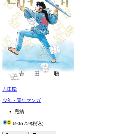
吉田聡
少年・青年マンガ
完結
690
/
¥759
(税込)