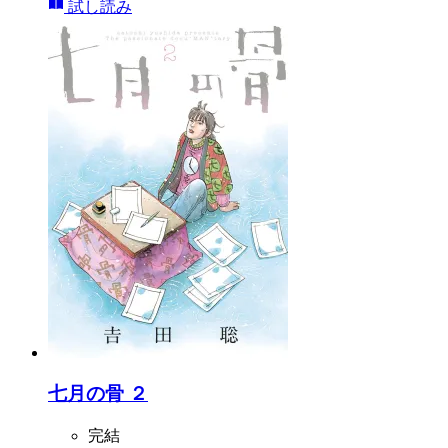
試し読み
七月の骨 ２
完結