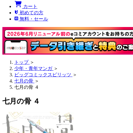
カート
初めての方
無料・セール
トップ
＞
少年・青年マンガ
＞
ビッグコミックスピリッツ
＞
七月の骨
＞
七月の骨 ４
七月の骨 ４