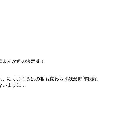
自伝まんが道の決定版！
は、縋りまくるはの相も変わらず残念野郎状態。
ないままに…