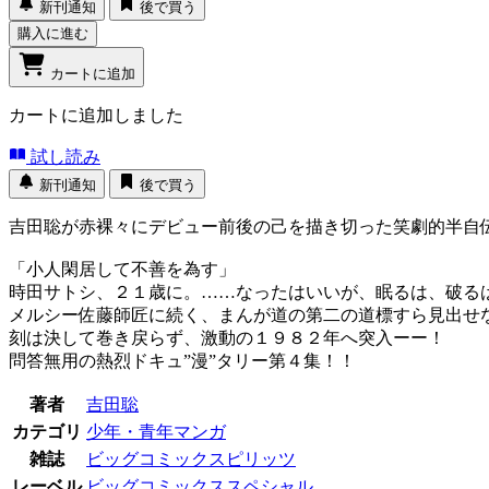
新刊通知
後で買う
購入に進む
カートに追加
カートに追加しました
試し読み
新刊通知
後で買う
吉田聡が赤裸々にデビュー前後の己を描き切った笑劇的半
「小人閑居して不善を為す」
時田サトシ、２１歳に。……なったはいいが、眠るは、破る
メルシー佐藤師匠に続く、まんが道の第二の道標すら見出せ
刻は決して巻き戻らず、激動の１９８２年へ突入ーー！
問答無用の熱烈ドキュ”漫”タリー第４集！！
著者
吉田聡
カテゴリ
少年・青年マンガ
雑誌
ビッグコミックスピリッツ
レーベル
ビッグコミックススペシャル