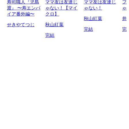
寿司職人『児島
ママ友は友達じ
ママ友は友達じ
フ
渡』 〜寿エンパ
ゃない！【マイ
ゃない！
ゃ
イア番外編〜
クロ】
秋山紅葉
井
せきやてつじ
秋山紅葉
完結
完
完結