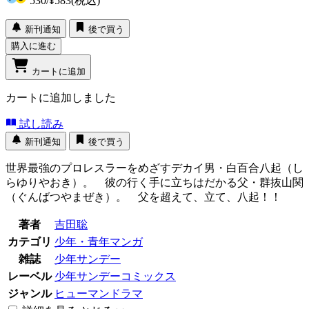
530
/
¥583
(税込)
新刊通知
後で買う
購入に進む
カートに追加
カートに追加しました
試し読み
新刊通知
後で買う
世界最強のプロレスラーをめざすデカイ男・白百合八起（し
らゆりやおき）。 彼の行く手に立ちはだかる父・群抜山関
（ぐんばつやまぜき）。 父を超えて、立て、八起！！
著者
吉田聡
カテゴリ
少年・青年マンガ
雑誌
少年サンデー
レーベル
少年サンデーコミックス
ジャンル
ヒューマンドラマ