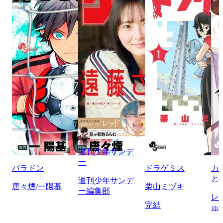
週刊少年サンデ
ー
パラドン
ドラゲミス
カ
と
週刊少年サンデ
唐々煙/一陽基
栗山ミヅキ
ー編集部
レ
完結
ゅ