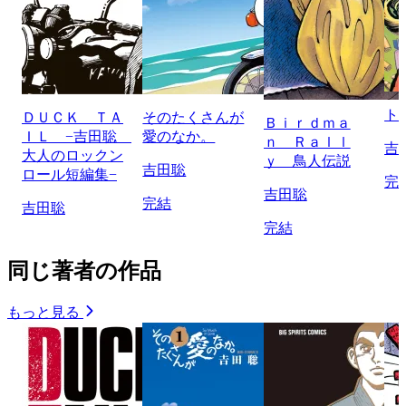
ト
ＤＵＣＫ ＴＡ
そのたくさんが
Ｂｉｒｄｍａ
ＩＬ −吉田聡
愛のなか。
ｎ Ｒａｌｌ
吉
大人のロックン
ｙ 鳥人伝説
吉田聡
ロール短編集−
完
吉田聡
完結
吉田聡
完結
同じ著者の作品
もっと見る