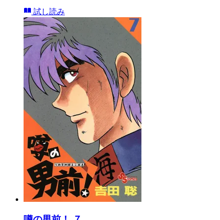
試し読み
噂の男前！ ７