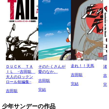
走れ！！天馬
ＤＵＣＫ ＴＡ
そのたくさんが
渚
ＩＬ −吉田聡
愛のなか。
吉田聡
吉
大人のロックン
吉田聡
ロール短編集−
完結
完
完結
吉田聡
少年サンデーの作品