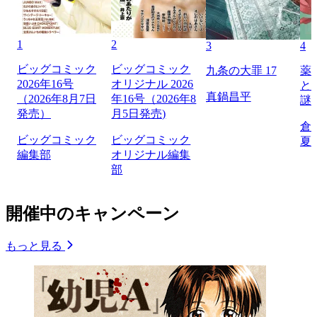
1
2
3
4
ビッグコミック
ビッグコミック
九条の大罪 17
薬
2026年16号
オリジナル 2026
と
真鍋昌平
（2026年8月7日
年16号（2026年8
謎
発売）
月5日発売)
倉
ビッグコミック
ビッグコミック
夏
編集部
オリジナル編集
部
開催中のキャンペーン
もっと見る