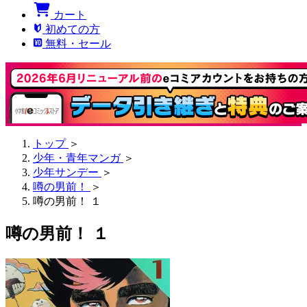
カート
初めての方
無料・セール
トップ
＞
少年・青年マンガ
＞
少年サンデー
＞
噂の男前！
＞
噂の男前！ １
噂の男前！ １