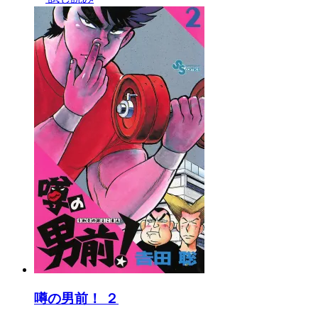
噂の男前！ ２