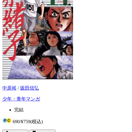
中原裕
/
坂田信弘
少年・青年マンガ
完結
690
/
¥759
(税込)