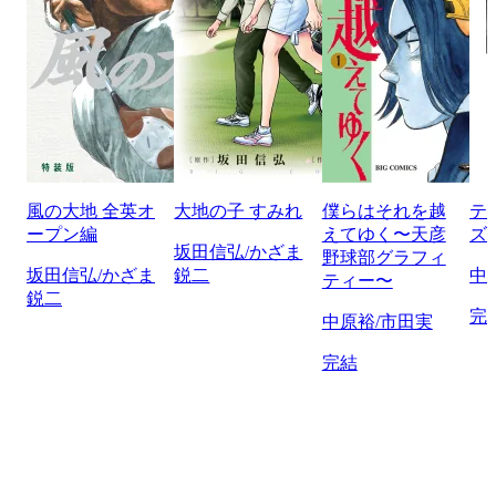
風の大地 全英オ
大地の子 すみれ
僕らはそれを越
テ
ープン編
えてゆく〜天彦
ズ
坂田信弘/かざま
野球部グラフィ
坂田信弘/かざま
鋭二
中
ティー〜
鋭二
完
中原裕/市田実
完結