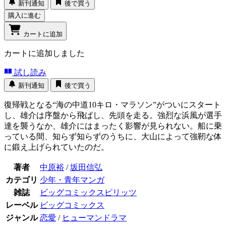
新刊通知
後で買う
購入に進む
カートに追加
カートに追加しました
試し読み
新刊通知
後で買う
復帰戦となる“海の中道10キロ・マラソン”がついにスタート
し、雄介は序盤から飛ばし、先頭を走る。強烈な浜風が選手
達を襲うなか、雄介にはまったく影響が見られない。船に乗
っている間、知らず知らずのうちに、大山によって強靭な体
に鍛え上げられていたのだ。
著者
中原裕
/
坂田信弘
カテゴリ
少年・青年マンガ
雑誌
ビッグコミックスピリッツ
レーベル
ビッグコミックス
ジャンル
恋愛
/
ヒューマンドラマ