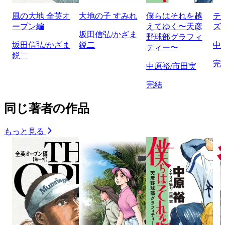
風の大地 全英オ
大地の子 すみれ
僕らはそれを越
テ
ープン編
えてゆく〜天彦
ズ
坂田信弘/かざま
野球部グラフィ
坂田信弘/かざま
鋭二
中
ティー〜
鋭二
完
中原裕/市田実
完結
同じ著者の作品
もっと見る