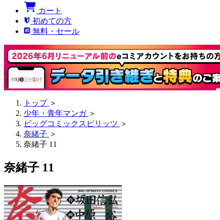
カート
初めての方
無料・セール
トップ
＞
少年・青年マンガ
＞
ビッグコミックスピリッツ
＞
奈緒子
＞
奈緒子 11
奈緒子 11