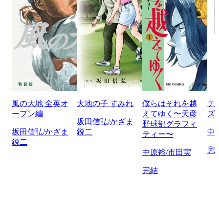
風の大地 全英オ
大地の子 すみれ
僕らはそれを越
テ
ープン編
えてゆく〜天彦
ズ
坂田信弘/かざま
野球部グラフィ
坂田信弘/かざま
鋭二
中
ティー〜
鋭二
完
中原裕/市田実
完結