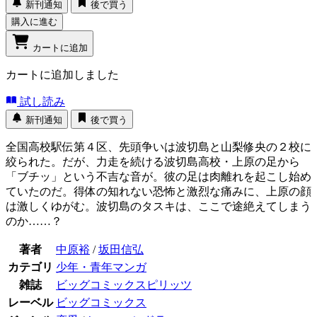
新刊通知
後で買う
購入に進む
カートに追加
カートに追加しました
試し読み
新刊通知
後で買う
全国高校駅伝第４区、先頭争いは波切島と山梨修央の２校に
絞られた。だが、力走を続ける波切島高校・上原の足から
「ブチッ」という不吉な音が。彼の足は肉離れを起こし始め
ていたのだ。得体の知れない恐怖と激烈な痛みに、上原の顔
は激しくゆがむ。波切島のタスキは、ここで途絶えてしまう
のか……？
著者
中原裕
/
坂田信弘
カテゴリ
少年・青年マンガ
雑誌
ビッグコミックスピリッツ
レーベル
ビッグコミックス