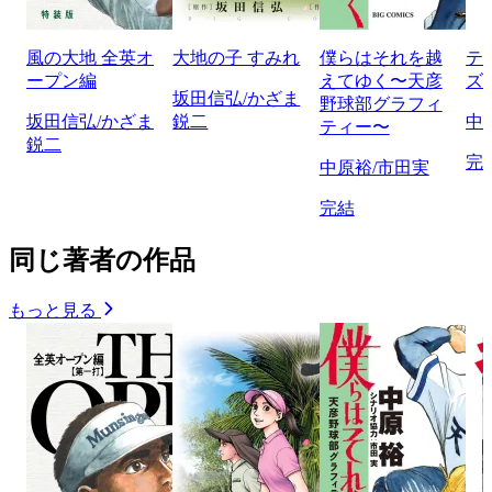
風の大地 全英オ
大地の子 すみれ
僕らはそれを越
テ
ープン編
えてゆく〜天彦
ズ
坂田信弘/かざま
野球部グラフィ
坂田信弘/かざま
鋭二
中
ティー〜
鋭二
完
中原裕/市田実
完結
同じ著者の作品
もっと見る