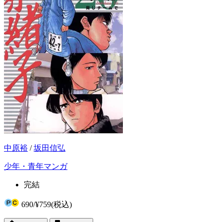
中原裕
/
坂田信弘
少年・青年マンガ
完結
690
/
¥759
(税込)