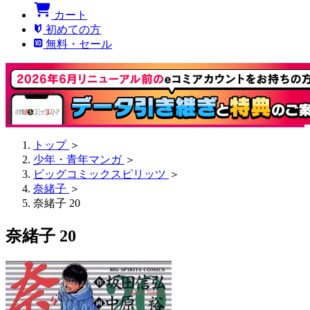
カート
初めての方
無料・セール
トップ
＞
少年・青年マンガ
＞
ビッグコミックスピリッツ
＞
奈緒子
＞
奈緒子 20
奈緒子 20