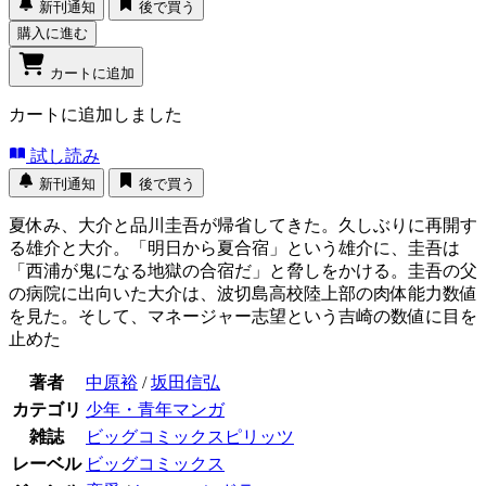
新刊通知
後で買う
購入に進む
カートに追加
カートに追加しました
試し読み
新刊通知
後で買う
夏休み、大介と品川圭吾が帰省してきた。久しぶりに再開す
る雄介と大介。「明日から夏合宿」という雄介に、圭吾は
「西浦が鬼になる地獄の合宿だ」と脅しをかける。圭吾の父
の病院に出向いた大介は、波切島高校陸上部の肉体能力数値
を見た。そして、マネージャー志望という吉崎の数値に目を
止めた
著者
中原裕
/
坂田信弘
カテゴリ
少年・青年マンガ
雑誌
ビッグコミックスピリッツ
レーベル
ビッグコミックス