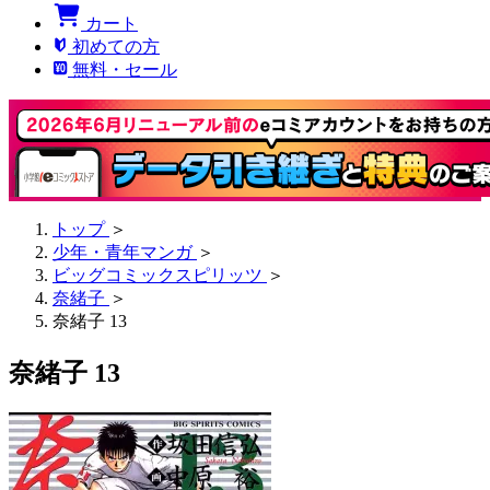
カート
初めての方
無料・セール
トップ
＞
少年・青年マンガ
＞
ビッグコミックスピリッツ
＞
奈緒子
＞
奈緒子 13
奈緒子 13