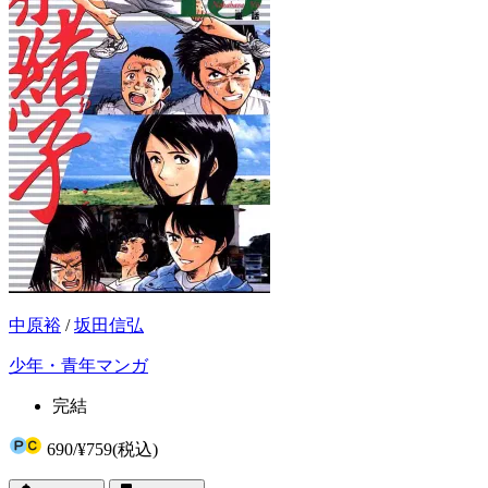
中原裕
/
坂田信弘
少年・青年マンガ
完結
690
/
¥759
(税込)