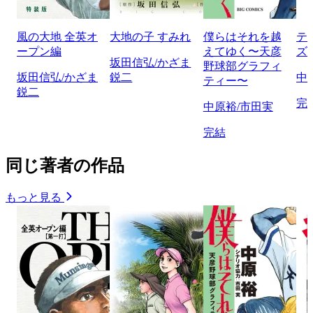
風の大地 全英オ
大地の子 すみれ
僕らはそれを越
テ
ープン編
えてゆく〜天彦
ズ
坂田信弘/かざま
野球部グラフィ
坂田信弘/かざま
鋭二
中
ティー〜
鋭二
完
中原裕/市田実
完結
同じ著者の作品
もっと見る