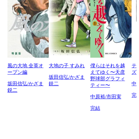
風の大地 全英オ
大地の子 すみれ
僕らはそれを越
テ
ープン編
えてゆく〜天彦
ズ
坂田信弘/かざま
野球部グラフィ
坂田信弘/かざま
鋭二
中
ティー〜
鋭二
完
中原裕/市田実
完結