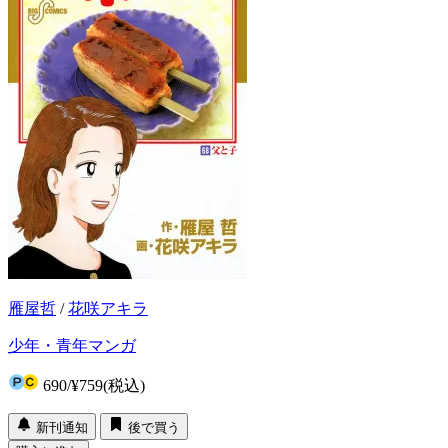
雁屋哲
/
花咲アキラ
少年・青年マンガ
690
/
¥759
(税込)
新刊通知
後で買う