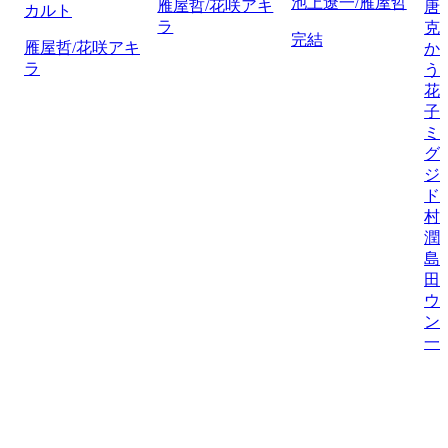
池上遼一/雁屋哲
雁屋哲/花咲アキ
唐
カルト
ラ
克
完結
雁屋哲/花咲アキ
か
ラ
う
花
子
ミ
グ
ジ
ド
村
潤
島
田
ウ
ン
一