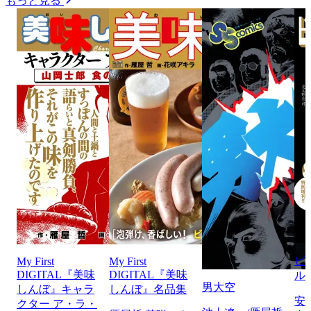
もっと見る
ビ
My First
My First
DIGITAL『美味
DIGITAL『美味
ル
男大空
しんぼ』キャラ
しんぼ』名品集
安
クター ア・ラ・