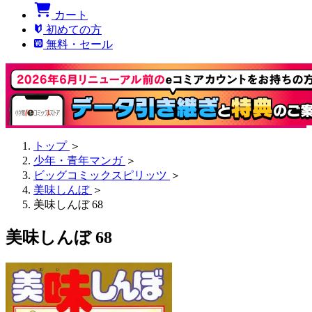
カート
初めての方
無料・セール
トップ
＞
少年・青年マンガ
＞
ビッグコミックスピリッツ
＞
美味しんぼ
＞
美味しんぼ 68
美味しんぼ 68