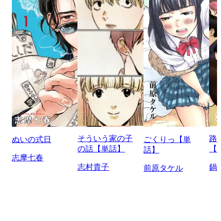
そういう家の子
路
ぬいの式日
ごくりっ【単
の話【単話】
【
話】
志摩七春
志村貴子
鍋
前原タケル