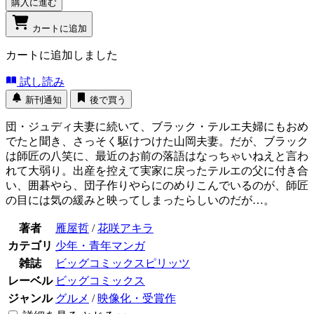
購入に進む
カートに追加
カートに追加しました
試し読み
新刊通知
後で買う
団・ジュディ夫妻に続いて、ブラック・テルエ夫婦にもおめ
でたと聞き、さっそく駆けつけた山岡夫妻。だが、ブラック
は師匠の八笑に、最近のお前の落語はなっちゃいねえと言わ
れて大弱り。出産を控えて実家に戻ったテルエの父に付き合
い、囲碁やら、団子作りやらにのめりこんでいるのが、師匠
の目には気の緩みと映ってしまったらしいのだが…。
著者
雁屋哲
/
花咲アキラ
カテゴリ
少年・青年マンガ
雑誌
ビッグコミックスピリッツ
レーベル
ビッグコミックス
ジャンル
グルメ
/
映像化・受賞作