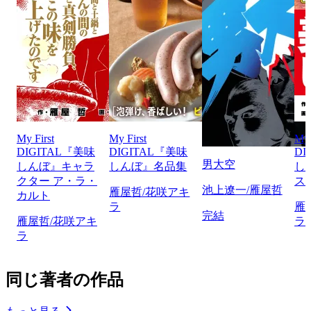
My First
My First
My 
DIGITAL『美味
DIGITAL『美味
DI
男大空
しんぼ』キャラ
しんぼ』名品集
し
クター ア・ラ・
ス
池上遼一/雁屋哲
雁屋哲/花咲アキ
カルト
ラ
雁
完結
雁屋哲/花咲アキ
ラ
ラ
同じ著者の作品