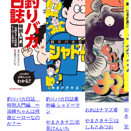
釣りバカ日誌
釣りバカ日誌番
み
特別入門編 〜
外編 シャドーマ
おれはナマズ者
や
浜崎ちゃんは何
ン
き
故ヒーローなの
やまさき十三/は
やまさき十三/北
か？〜
しもとみつお
完
見けんいち