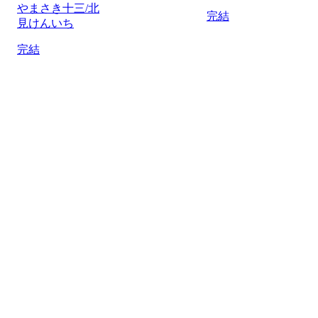
やまさき十三/北
完結
見けんいち
完結