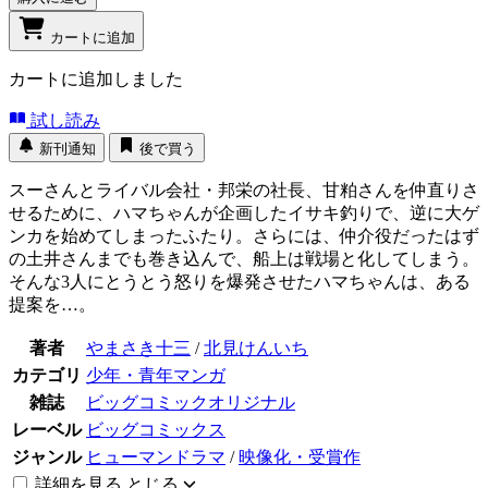
カートに追加
カートに追加しました
試し読み
新刊通知
後で買う
スーさんとライバル会社・邦栄の社長、甘粕さんを仲直りさ
せるために、ハマちゃんが企画したイサキ釣りで、逆に大ゲ
ンカを始めてしまったふたり。さらには、仲介役だったはず
の土井さんまでも巻き込んで、船上は戦場と化してしまう。
そんな3人にとうとう怒りを爆発させたハマちゃんは、ある
提案を…。
著者
やまさき十三
/
北見けんいち
カテゴリ
少年・青年マンガ
雑誌
ビッグコミックオリジナル
レーベル
ビッグコミックス
ジャンル
ヒューマンドラマ
/
映像化・受賞作
詳細を見る
とじる