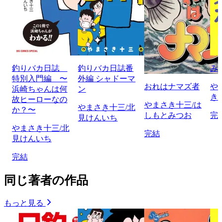
釣りバカ日誌
釣りバカ日誌番
み
特別入門編 〜
外編 シャドーマ
おれはナマズ者
や
浜崎ちゃんは何
ン
き
故ヒーローなの
やまさき十三/は
やまさき十三/北
か？〜
しもとみつお
完
見けんいち
やまさき十三/北
完結
見けんいち
完結
同じ著者の作品
もっと見る