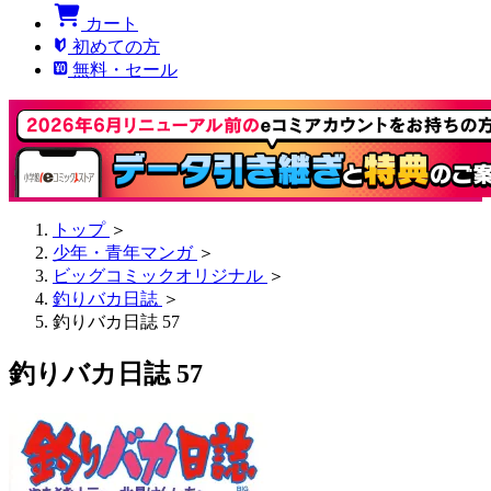
カート
初めての方
無料・セール
トップ
＞
少年・青年マンガ
＞
ビッグコミックオリジナル
＞
釣りバカ日誌
＞
釣りバカ日誌 57
釣りバカ日誌 57