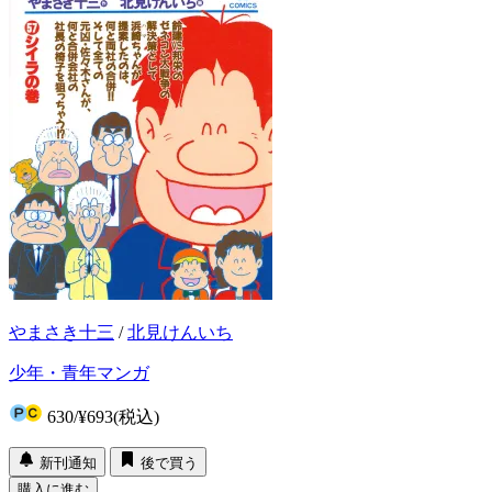
やまさき十三
/
北見けんいち
少年・青年マンガ
630
/
¥693
(税込)
新刊通知
後で買う
購入に進む