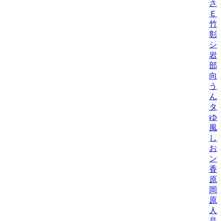
さ
Ｅ
竹
彰
シ
岩
部
向
う
ん
タ
ゆ
風
し
お
ン
香
原
岡
原
人
晶