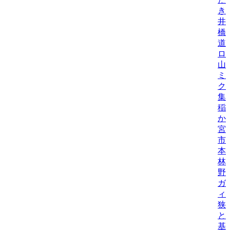
き
井
橋
道
ロ
山
ミ
ク
集
稲
か
宮
市
本
林
野
ガ
ィ
狭
と
基