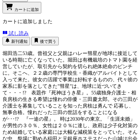
カートに追加
カートに追加しました
試し読み
新刊通知
後で買う
堀田浩二53歳。曾祖父と父親はハレー彗星が地球に接近して
いる時期に亡くなっていた。堀田は有機栽培のトマト園を経
営していたが、取引先から契約を切られ絶体絶命のピンチ
に。そこへ、２２歳の専門学校生・香織がアルバイトとして
入って来た。彼女の活躍で事業は好転するものの、代々彼の
家系に影を落としてきた”彗星”は、地球に近づいてき
て・・・!? 表題作『死神ほうき星』。55歳独身介護士・相
良房枝の生きる希望は憧れの俳優・三田慶太郎。その三田が
介護士を募集していることを知った房枝は勇んで 応募し、
無事合格。憧れだった三田の世話をすることになる
が･･･!? 『一途の星』。 時は2030年の東京。「生涯未婚」
が男性の３０％、女性は２０％に達し、政府は少子化対策の
ため結婚している家庭には大幅な減税策をとっていた。そん
な中、祭場に勤める稲田と元銀座ホステスだった山城は出会