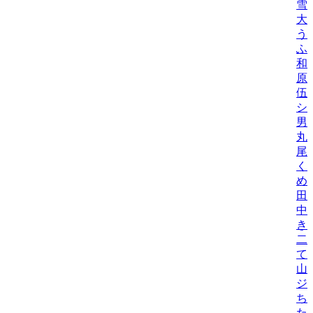
雪
大
う
ふ
和
原
伍
シ
男
丸
尾
く
め
田
中
き
二
て
山
ジ
ち
た