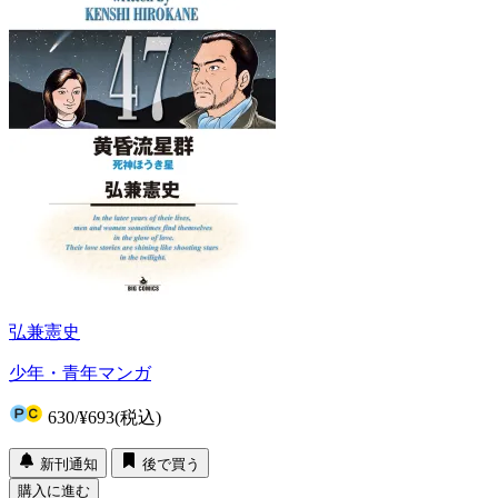
弘兼憲史
少年・青年マンガ
630
/
¥693
(税込)
新刊通知
後で買う
購入に進む