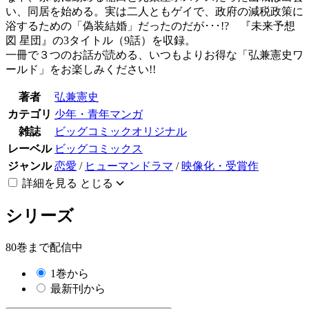
い、同居を始める。実は二人ともゲイで、政府の減税政策に
浴するための「偽装結婚」だったのだが･･･!? 『未来予想
図 星団』の3タイトル（9話）を収録。
一冊で３つのお話が読める、いつもよりお得な「弘兼憲史ワ
ールド」をお楽しみください!!
著者
弘兼憲史
カテゴリ
少年・青年マンガ
雑誌
ビッグコミックオリジナル
レーベル
ビッグコミックス
ジャンル
恋愛
/
ヒューマンドラマ
/
映像化・受賞作
詳細を見る
とじる
シリーズ
80巻まで配信中
1巻から
最新刊から