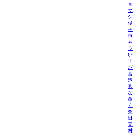
ョ
マ
シ
俊
チ
市
や
ラ
い
子
パ
宮
造
秀
な
藤
く
奈
日
直
村