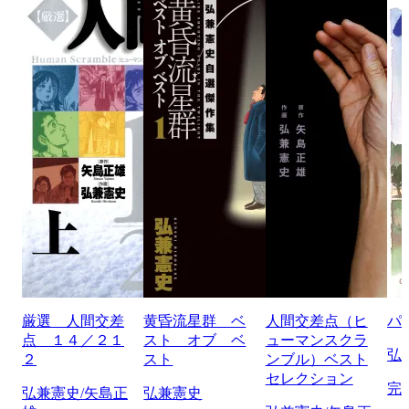
厳選 人間交差
黄昏流星群 ベ
人間交差点（ヒ
パ
点 １４／２１
スト オブ ベ
ューマンスクラ
弘
２
スト
ンブル）ベスト
セレクション
完
弘兼憲史/矢島正
弘兼憲史