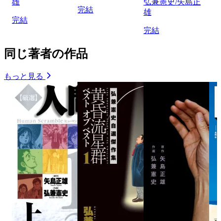
雄
弘兼憲史/矢島正
完結
雄
完結
完結
同じ著者の作品
もっと見る