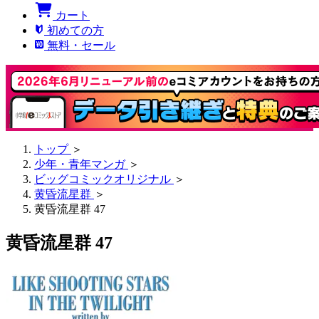
カート
初めての方
無料・セール
トップ
＞
少年・青年マンガ
＞
ビッグコミックオリジナル
＞
黄昏流星群
＞
黄昏流星群 47
黄昏流星群 47