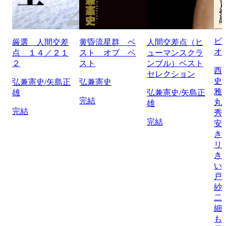
ビ
厳選 人間交差
黄昏流星群 ベ
人間交差点（ヒ
オ
点 １４／２１
スト オブ ベ
ューマンスクラ
２
スト
ンブル）ベスト
西
セレクション
史
弘兼憲史/矢島正
弘兼憲史
雅
雄
弘兼憲史/矢島正
完結
丸
雄
完結
秀
完結
安
き
リ
き
い
戸
紗
二
細
も