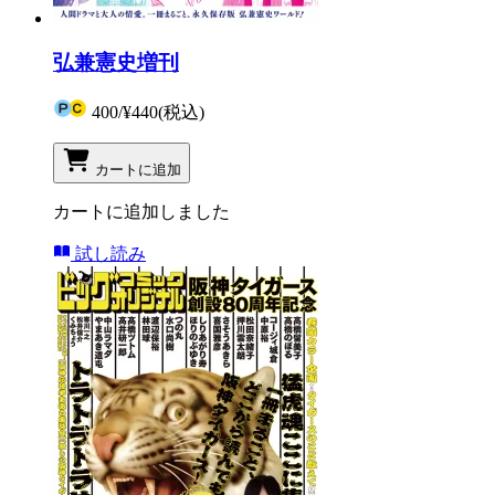
弘兼憲史増刊
400
/
¥440
(税込)
カートに追加
カートに追加しました
試し読み