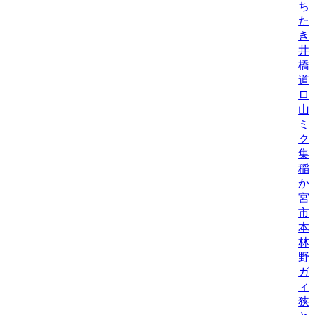
ち
た
き
井
橋
道
ロ
山
ミ
ク
集
稲
か
宮
市
本
林
野
ガ
ィ
狭