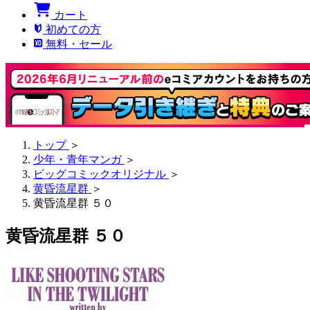
カート
初めての方
無料・セール
トップ
＞
少年・青年マンガ
＞
ビッグコミックオリジナル
＞
黄昏流星群
＞
黄昏流星群 ５０
黄昏流星群 ５０