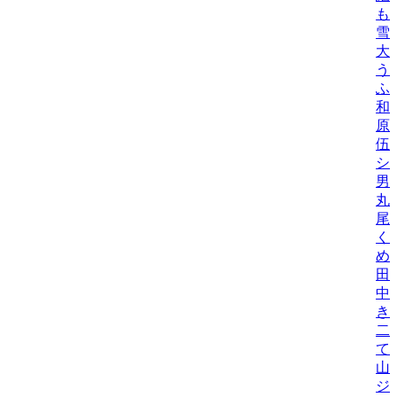
も
雪
大
う
ふ
和
原
伍
シ
男
丸
尾
く
め
田
中
き
二
て
山
ジ