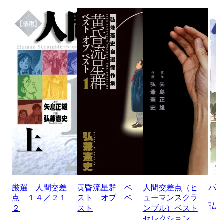
厳選 人間交差
黄昏流星群 ベ
人間交差点（ヒ
パ
点 １４／２１
スト オブ ベ
ューマンスクラ
弘
２
スト
ンブル）ベスト
セレクション