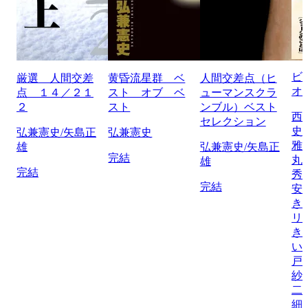
ビ
厳選 人間交差
黄昏流星群 ベ
人間交差点（ヒ
オ
点 １４／２１
スト オブ ベ
ューマンスクラ
２
スト
ンブル）ベスト
西
セレクション
史
弘兼憲史/矢島正
弘兼憲史
雅
雄
弘兼憲史/矢島正
完結
丸
雄
完結
秀
完結
安
き
リ
き
い
戸
紗
二
細