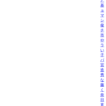
と
基
ョ
マ
シ
俊
チ
市
や
ラ
い
子
パ
宮
造
秀
な
藤
く
奈
日
直