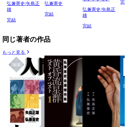
完
弘兼憲史/矢島正
弘兼憲史
雄
弘兼憲史/矢島正
完結
雄
完結
完結
同じ著者の作品
もっと見る