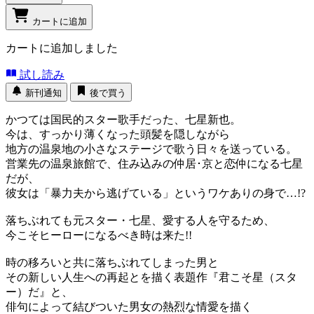
カートに追加
カートに追加しました
試し読み
新刊通知
後で買う
かつては国民的スター歌手だった、七星新也。
今は、すっかり薄くなった頭髪を隠しながら
地方の温泉地の小さなステージで歌う日々を送っている。
営業先の温泉旅館で、住み込みの仲居･京と恋仲になる七星
だが、
彼女は「暴力夫から逃げている」というワケありの身で…!?
落ちぶれても元スター・七星、愛する人を守るため、
今こそヒーローになるべき時は来た!!
時の移ろいと共に落ちぶれてしまった男と
その新しい人生への再起とを描く表題作『君こそ星（スタ
ー）だ』と、
俳句によって結びついた男女の熱烈な情愛を描く