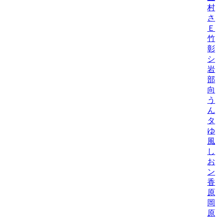
村
さ
Ｅ
竹
彰
シ
岩
部
向
う
ん
タ
ゆ
風
し
お
ン
香
原
岡
原