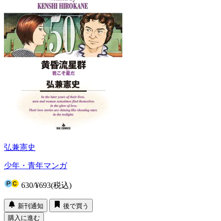
弘兼憲史
少年・青年マンガ
630
/
¥693
(税込)
新刊通知
後で買う
購入に進む