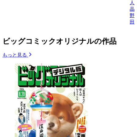
人
晶
野
田
ビッグコミックオリジナルの作品
もっと見る