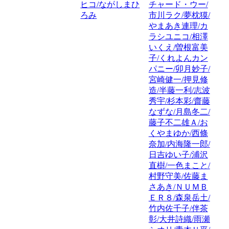
ヒコ/ながしまひ
チャード・ウー/
ろみ
市川ラク/夢枕獏/
やまあき連理/カ
ラシユニコ/相澤
いくえ/曽根富美
子/くれよんカン
パニー/卯月妙子/
宮崎健一/押見修
造/半藤一利/志波
秀宇/杉本彩/齋藤
なずな/月島冬二/
藤子不二雄Ａ/お
くやまゆか/西條
奈加/内海隆一郎/
日吉ゆい子/浦沢
直樹/一色まこと/
村野守美/佐藤ま
さあき/ＮＵＭＢ
ＥＲ８/森泉岳土/
竹内佐千子/伴茶
彰/大井詩織/雨瀬