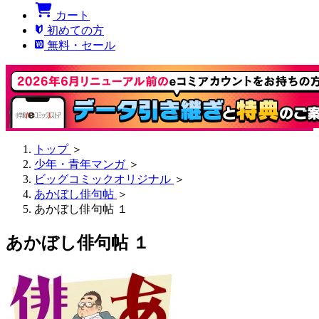
カート
初めての方
無料・セール
トップ
＞
少年・青年マンガ
＞
ビッグコミックオリジナル
＞
あかぼし俳句帖
＞
あかぼし俳句帖 １
あかぼし俳句帖 １