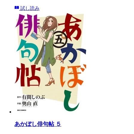
試し読み
あかぼし俳句帖 ５