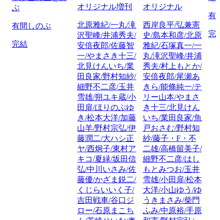
オリジナル増刊
オリジナル
ぶ
有
北原雅紀/一丸/滝
西岸良平/弘兼憲
有間しのぶ
完
沢聖峰/井浦秀夫/
史/島本和彦/北原
完結
安倍夜郎/佐藤智
雅紀/石塚真一/一
一/やまさき十三/
丸/滝沢聖峰/井浦
北見けんいち/業
秀夫/村上もとか/
田良家/野村知紗/
安倍夜郎/尾瀬あ
細野不二彦/玉井
きら/能條純一/テ
雪雄/朔ユキ蔵/小
リー山本/やまさ
田扉/ほりのぶゆ
き十三/北見けん
き/松本大洋/加藤
いち/業田良家/魚
山羊/野村宗弘/伊
戸おさむ/野村知
藤潤二/大ハシ正
紗/藤子・F・不
ヤ/西炯子/東村ア
二雄/高橋留美子/
キコ/夏緑/坂田信
細野不二彦/はし
弘/中川いさみ/佐
もとみつお/玉井
藤優/かざま鋭二/
雪雄/小田扉/松本
くじらいいく子/
大洋/小山ゆう/ゆ
吉田戦車/谷口ジ
うきまさみ/柴門
ロー/石原まこち
ふみ/中原裕/手原