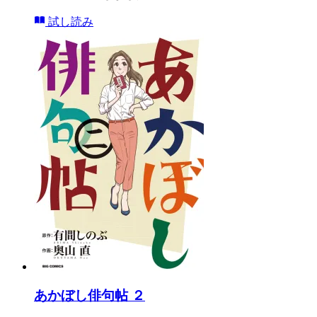
試し読み
あかぼし俳句帖 ２