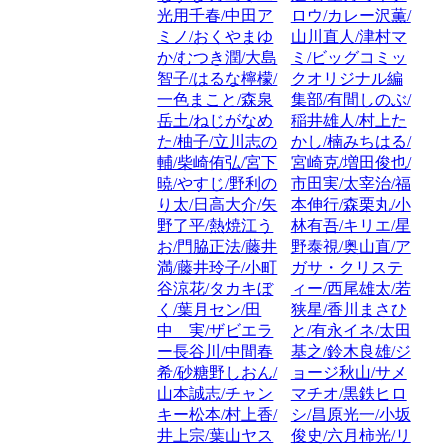
光用千春/中田ア
ロウ/カレー沢薫/
ミノ/おくやまゆ
山川直人/津村マ
か/むつき潤/大島
ミ/ビッグコミッ
智子/はるな檸檬/
クオリジナル編
一色まこと/森泉
集部/有間しのぶ/
岳土/ねじがなめ
稲井雄人/村上た
た/柚子/立川志の
かし/楠みちはる/
輔/柴崎侑弘/宮下
宮崎克/増田俊也/
暁/やすじ/野利の
市田実/太宰治/福
り太/日高大介/矢
本伸行/森栗丸/小
野了平/熱焼江う
林有吾/キリエ/星
お/門脇正法/藤井
野泰視/奥山直/ア
満/藤井玲子/小町
ガサ・クリステ
谷涼花/タカキぼ
ィー/西尾雄太/若
く/葉月セン/田
狭星/香川まさひ
中 実/ザビエラ
と/有永イネ/太田
ー長谷川/中間春
基之/鈴木良雄/ジ
希/砂糖野しおん/
ョージ秋山/サメ
山本誠志/チャン
マチオ/黒鉄ヒロ
キー松本/村上香/
シ/昌原光一/小坂
井上宗/葉山ヤス
俊史/六月柿光/リ