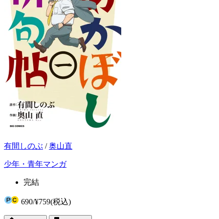
有間しのぶ
/
奥山直
少年・青年マンガ
完結
690
/
¥759
(税込)