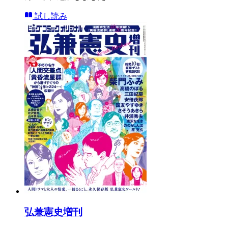
試し読み
弘兼憲史増刊