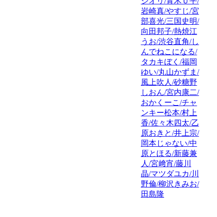
シオリ/青木Ｕ平/
岩崎真/やすじ/宮
部喜光/三国史明/
向田邦子/熱焼江
うお/渋谷直角/し
んでねこになる/
タカキぼく/福岡
ゆい/丸山かずま/
風上吹人/砂糖野
しおん/宮内康二/
おかくーこ/チャ
ンキー松本/村上
香/佐々木四太/乙
原おきと/井上宗/
岡本じゃない/中
原とほる/新藤兼
人/宮﨑宵/藤川
晶/マツダユカ/川
野倫/柳沢きみお/
田島隆