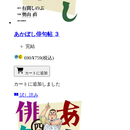
あかぼし俳句帖 ３
完結
690
/
¥759
(税込)
カートに追加
カートに追加しました
試し読み