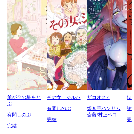
羊が金の星をと
その女、ジルバ
ザコオス♂
ほ
ぶ
有間しのぶ
焼き芋ハンサム
祐
有間しのぶ
斎藤/村上ペコ
完結
完
完結