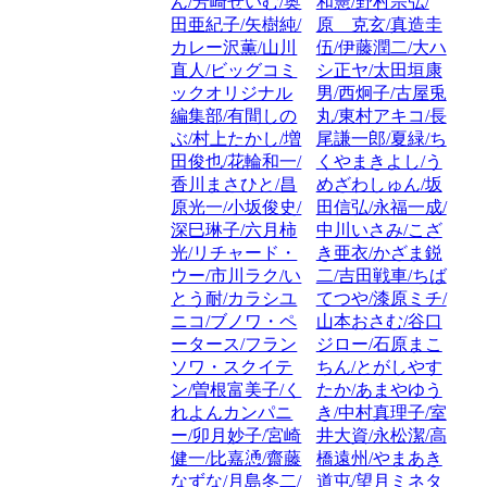
ん/芳崎せいむ/奥
和憲/野村宗弘/
田亜紀子/矢樹純/
原 克玄/真造圭
カレー沢薫/山川
伍/伊藤潤二/大ハ
直人/ビッグコミ
シ正ヤ/太田垣康
ックオリジナル
男/西炯子/古屋兎
編集部/有間しの
丸/東村アキコ/長
ぶ/村上たかし/増
尾謙一郎/夏緑/ち
田俊也/花輪和一/
くやまきよし/う
香川まさひと/昌
めざわしゅん/坂
原光一/小坂俊史/
田信弘/永福一成/
深巳琳子/六月柿
中川いさみ/こざ
光/リチャード・
き亜衣/かざま鋭
ウー/市川ラク/い
二/吉田戦車/ちば
とう耐/カラシユ
てつや/漆原ミチ/
ニコ/ブノワ・ペ
山本おさむ/谷口
ータース/フラン
ジロー/石原まこ
ソワ・スクイテ
ちん/とがしやす
ン/曽根富美子/く
たか/あまやゆう
れよんカンパニ
き/中村真理子/室
ー/卯月妙子/宮崎
井大資/永松潔/高
健一/比嘉慂/齋藤
橋遠州/やまあき
なずな/月島冬二/
道屯/望月ミネタ