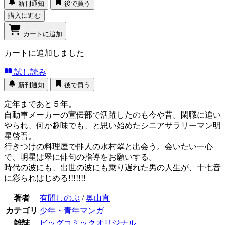
新刊通知
後で買う
購入に進む
カートに追加
カートに追加しました
試し読み
新刊通知
後で買う
定年まであと５年。
自動車メーカーの宣伝部で活躍したのも今や昔。閑職に追い
やられ、何か趣味でも、と思い始めたシニアサラリーマン明
星啓吾。
行きつけの料理屋で俳人の水村翠と出会う。会いたい一心
で、明星は翠に俳句の指導をお願いする。
時代の波にも、出世の波にも乗り遅れた男の人生が、十七音
に彩られはじめる!!!!!!!
著者
有間しのぶ
/
奥山直
カテゴリ
少年・青年マンガ
雑誌
ビッグコミックオリジナル