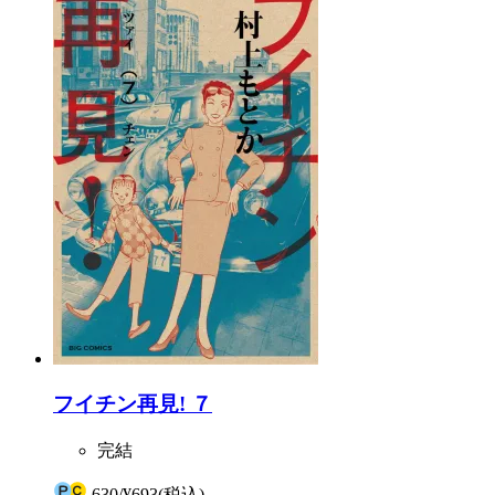
フイチン再見! ７
完結
630
/
¥693
(税込)