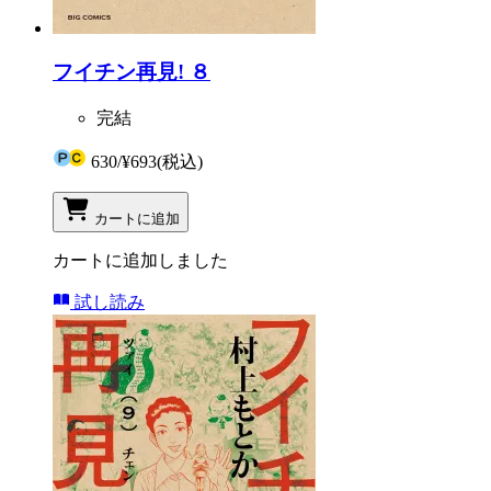
フイチン再見! ８
完結
630
/
¥693
(税込)
カートに追加
カートに追加しました
試し読み