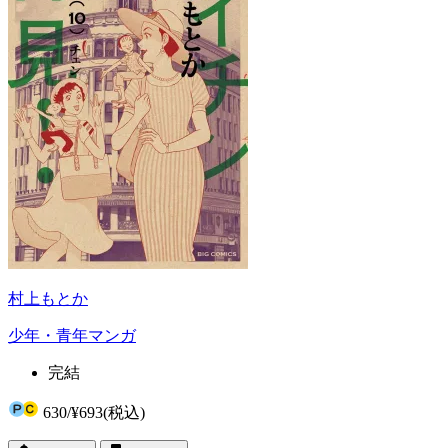
村上もとか
少年・青年マンガ
完結
630
/
¥693
(税込)