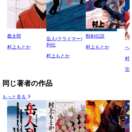
蠢太郎
獣剣伝説
岳人(クライマー)
列伝
村上もとか
村上もとか
ヘ
村上もとか
村
完
同じ著者の作品
もっと見る