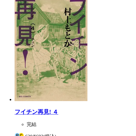
フイチン再見! ４
完結