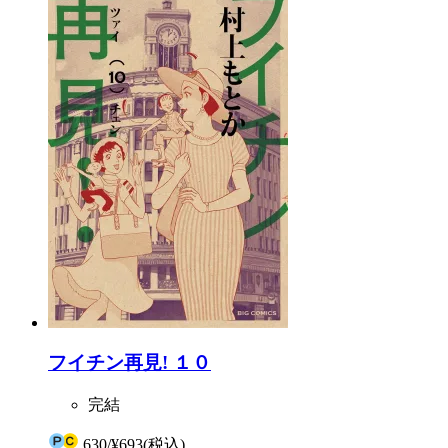
フイチン再見! １０
完結
630
/
¥693
(税込)