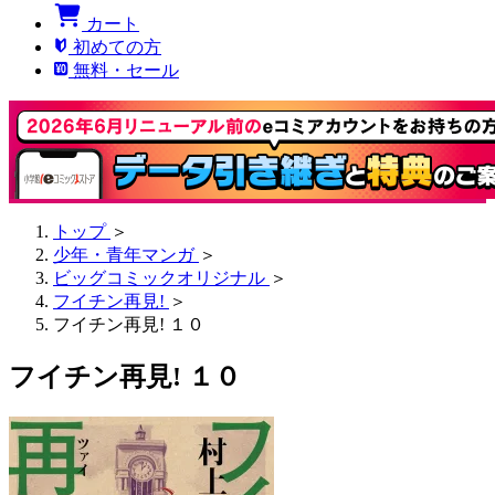
カート
初めての方
無料・セール
トップ
＞
少年・青年マンガ
＞
ビッグコミックオリジナル
＞
フイチン再見!
＞
フイチン再見! １０
フイチン再見! １０