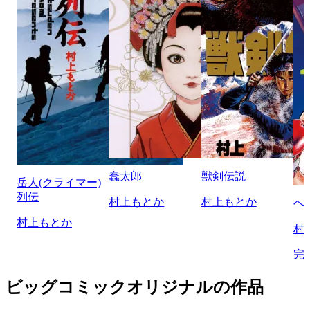
蠢太郎
獣剣伝説
岳人(クライマー)
列伝
村上もとか
村上もとか
ヘ
村上もとか
村
完
ビッグコミックオリジナルの作品