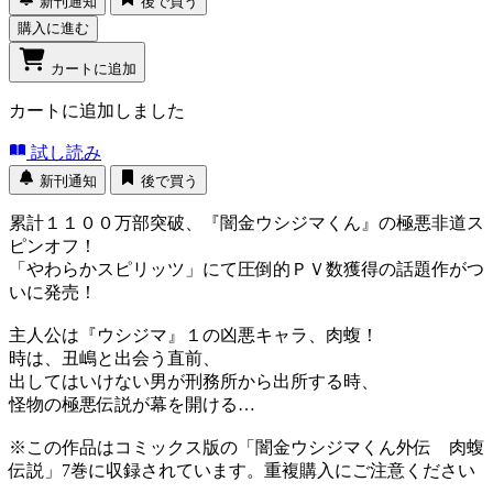
新刊通知
後で買う
購入に進む
カートに追加
カートに追加しました
試し読み
新刊通知
後で買う
累計１１００万部突破、『闇金ウシジマくん』の極悪非道ス
ピンオフ！
「やわらかスピリッツ」にて圧倒的ＰＶ数獲得の話題作がつ
いに発売！
主人公は『ウシジマ』１の凶悪キャラ、肉蝮！
時は、丑嶋と出会う直前、
出してはいけない男が刑務所から出所する時、
怪物の極悪伝説が幕を開ける…
※この作品はコミックス版の「闇金ウシジマくん外伝 肉蝮
伝説」7巻に収録されています。重複購入にご注意ください