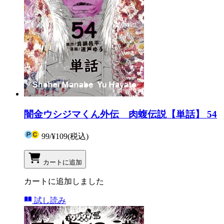
闇金ウシジマくん外伝 肉蝮伝説【単話】 54
99
/
¥109
(税込)
カートに追加
カートに追加しました
試し読み