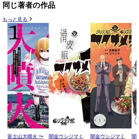
同じ著者の作品
もっと見る
富士山大噴火 〜
闇金ウシジマく
闇金ウシジマく
闇