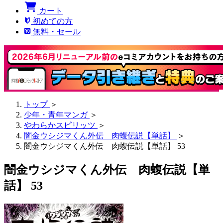
カート
初めての方
無料・セール
トップ
＞
少年・青年マンガ
＞
やわらかスピリッツ
＞
闇金ウシジマくん外伝 肉蝮伝説【単話】
＞
闇金ウシジマくん外伝 肉蝮伝説【単話】 53
闇金ウシジマくん外伝 肉蝮伝説【単
話】 53