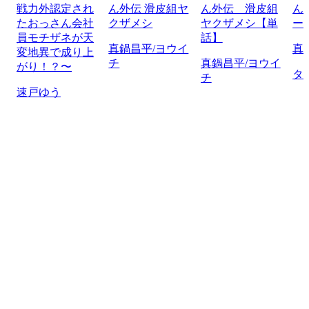
戦力外認定され
ん外伝 滑皮組ヤ
ん外伝 滑皮組
ん
たおっさん会社
クザメシ
ヤクザメシ【単
ー
員モチザネが天
話】
真鍋昌平/ヨウイ
真
変地異で成り上
チ
真鍋昌平/ヨウイ
がり！？〜
タ
チ
速戸ゆう