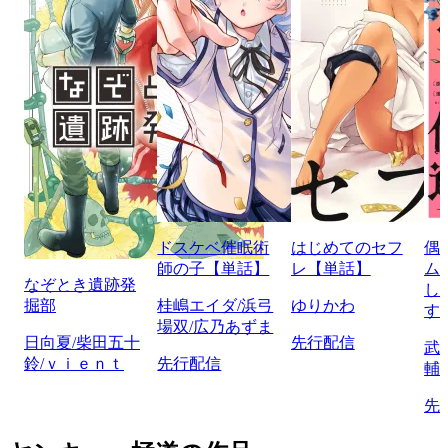
ドスケベ催眠術
はじめてのセフ
偶
師の子【単話】
レ【単話】
ム
なぞとき遺跡発
し
掘部
桂嶋エイダ/浜弓
ゆりかわ
す
場双/広乃あずま
日向夏/柴田五十
先行配信
武
鈴/ｖｉｅｎｔ
先行配信
輔
先