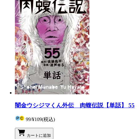
闇金ウシジマくん外伝 肉蝮伝説【単話】 55
99
/
¥109
(税込)
カートに追加