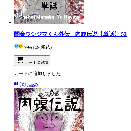
闇金ウシジマくん外伝 肉蝮伝説【単話】 53
99
/
¥109
(税込)
カートに追加
カートに追加しました
試し読み