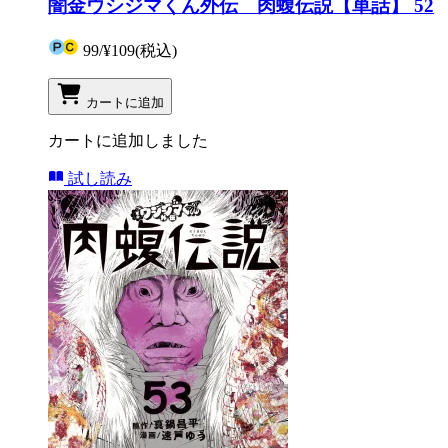
闇金ウシジマくん外伝 肉蝮伝説【単話】 52
99
/
¥109
(税込)
カートに追加
カートに追加しました
試し読み