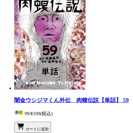
闇金ウシジマくん外伝 肉蝮伝説【単話】 59
99
/
¥109
(税込)
カートに追加