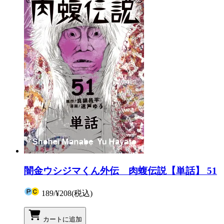
闇金ウシジマくん外伝 肉蝮伝説【単話】 51
189
/
¥208
(税込)
カートに追加