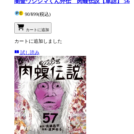
闇金ウシジマくん外伝 肉蝮伝説【単話】 56
90
/
¥99
(税込)
カートに追加
カートに追加しました
試し読み