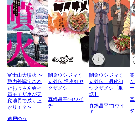
富士山大噴火 〜
闇金ウシジマく
闇金ウシジマく
闇
戦力外認定され
ん外伝 滑皮組ヤ
ん外伝 滑皮組
ん
たおっさん会社
クザメシ
ヤクザメシ【単
ー
員モチザネが天
話】
真鍋昌平/ヨウイ
真
変地異で成り上
チ
真鍋昌平/ヨウイ
がり！？〜
タ
チ
速戸ゆう