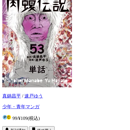
真鍋昌平
/
速戸ゆう
少年・青年マンガ
99
/
¥109
(税込)