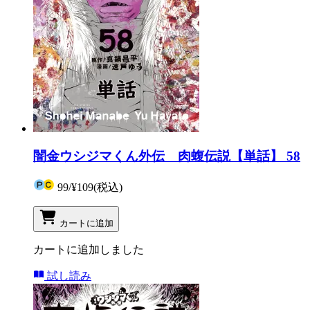
闇金ウシジマくん外伝 肉蝮伝説【単話】 58
99
/
¥109
(税込)
カートに追加
カートに追加しました
試し読み