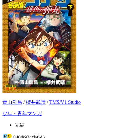
青山剛昌
/
櫻井武晴
/
TMS/V1 Studio
少年・青年マンガ
完結
840
/
¥924
(税込)