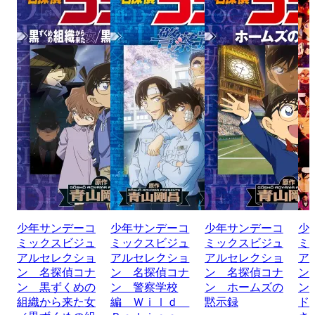
少年サンデーコ
少年サンデーコ
少年サンデーコ
少
ミックスビジュ
ミックスビジュ
ミックスビジュ
ミ
アルセレクショ
アルセレクショ
アルセレクショ
ア
ン 名探偵コナ
ン 名探偵コナ
ン 名探偵コナ
ン
ン 黒ずくめの
ン 警察学校
ン ホームズの
ン
組織から来た女
編 Ｗｉｌｄ
黙示録
ド