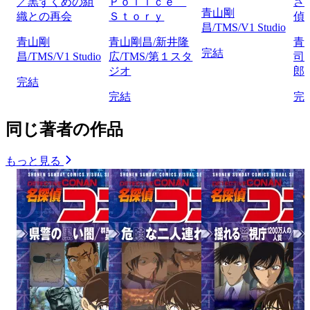
／黒ずくめの組
Ｐｏｌｉｃｅ
さ
青山剛
織との再会
Ｓｔｏｒｙ
偵
昌/TMS/V1 Studio
青山剛
青山剛昌/新井隆
青
完結
昌/TMS/V1 Studio
広/TMS/第１スタ
司
ジオ
郎/
完結
完結
完
同じ著者の作品
もっと見る