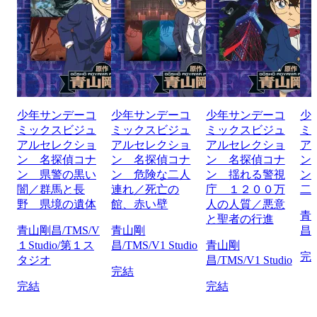
少年サンデーコ
少年サンデーコ
少年サンデーコ
少
ミックスビジュ
ミックスビジュ
ミックスビジュ
ミ
アルセレクショ
アルセレクショ
アルセレクショ
ア
ン 名探偵コナ
ン 名探偵コナ
ン 名探偵コナ
ン
ン 県警の黒い
ン 危険な二人
ン 揺れる警視
ン
闇／群馬と長
連れ／死亡の
庁 １２００万
二
野 県境の遺体
館、赤い壁
人の人質／悪意
青
と聖者の行進
青山剛昌/TMS/V
青山剛
昌/
１Studio/第１ス
昌/TMS/V1 Studio
青山剛
完
タジオ
昌/TMS/V1 Studio
完結
完結
完結