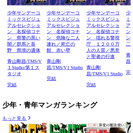
少年サンデーコ
少年サンデーコ
少年サンデーコ
少
ミックスビジュ
ミックスビジュ
ミックスビジュ
ミ
アルセレクショ
アルセレクショ
アルセレクショ
ア
ン 名探偵コナ
ン 名探偵コナ
ン 名探偵コナ
ン
ン 県警の黒い
ン 危険な二人
ン 揺れる警視
ン
闇／群馬と長
連れ／死亡の
庁 １２００万
二
野 県境の遺体
館、赤い壁
人の人質／悪意
青
と聖者の行進
青山剛昌/TMS/V
青山剛
昌/
１Studio/第１ス
昌/TMS/V1 Studio
青山剛
完
タジオ
昌/TMS/V1 Studio
完結
完結
完結
少年・青年マンガランキング
もっと見る