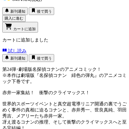
新刊通知
後で買う
購入に進む
カートに追加
カートに追加しました
試し読み
新刊通知
後で買う
第24弾･劇場版名探偵コナンのアニメコミック！
※本作は劇場版『名探偵コナン 緋色の弾丸』のアニメコミ
ック下巻です。
赤井一家集結！ 衝撃のクライマックス！
世界的スポーツイベントと真空超電導リニア開通の裏でうご
めく事件の真相に迫るコナンと、赤井秀一、世良真純、羽田
秀吉、メアリーたち赤井一家。
冴え渡るコナンの推理、そして衝撃のクライマックスへと至
る完結編！