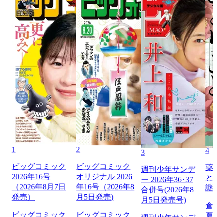
1
2
4
3
ビッグコミック
ビッグコミック
薬
週刊少年サンデ
2026年16号
オリジナル 2026
と
ー 2026年36･37
（2026年8月7日
年16号（2026年8
謎
合併号(2026年8
発売）
月5日発売)
月5日発売号)
倉
ビッグコミック
ビッグコミック
夏