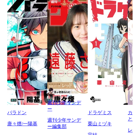
週刊少年サンデ
ー
パラドン
ドラゲミス
カ
と
週刊少年サンデ
唐々煙/一陽基
栗山ミヅキ
ー編集部
レ
完結