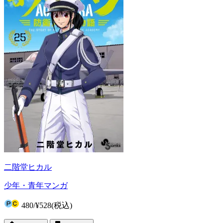
二階堂ヒカル
少年・青年マンガ
480
/
¥528
(税込)