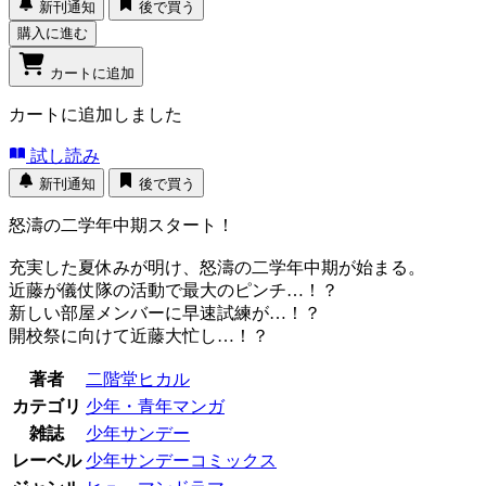
新刊通知
後で買う
購入に進む
カートに追加
カートに追加しました
試し読み
新刊通知
後で買う
怒濤の二学年中期スタート！
充実した夏休みが明け、怒濤の二学年中期が始まる。
近藤が儀仗隊の活動で最大のピンチ…！？
新しい部屋メンバーに早速試練が…！？
開校祭に向けて近藤大忙し…！？
著者
二階堂ヒカル
カテゴリ
少年・青年マンガ
雑誌
少年サンデー
レーベル
少年サンデーコミックス