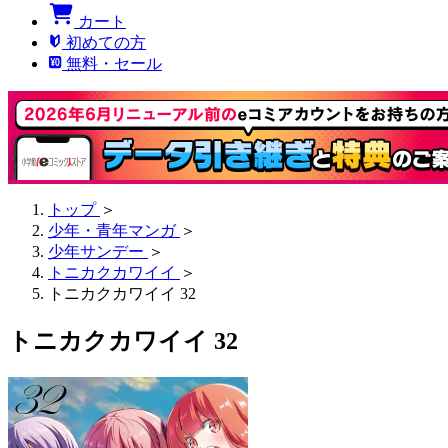
カート
初めての方
無料・セール
トップ
＞
少年・青年マンガ
＞
少年サンデー
＞
トニカクカワイイ
＞
トニカクカワイイ 32
トニカクカワイイ 32