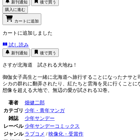
新刊通知
後で買う
購入に進む
カートに追加
カートに追加しました
試し読み
新刊通知
後で買う
さすが北海道 試される大地ね！
御伽女子高生と一緒に北海道へ旅行することになったナサと
シカの群れに翻弄されたり、紅たちと雲海を見に行くことに
想像を超える大地で、無辺の愛が試される32巻。
著者
畑健二郎
カテゴリ
少年・青年マンガ
雑誌
少年サンデー
レーベル
少年サンデーコミックス
ジャンル
ラブコメ
/
映像化・受賞作