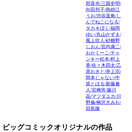
部喜光/三国史明/
向田邦子/熱焼江
うお/渋谷直角/し
んでねこになる/
タカキぼく/福岡
ゆい/丸山かずま/
風上吹人/砂糖野
しおん/宮内康二/
おかくーこ/チャ
ンキー松本/村上
香/佐々木四太/乙
原おきと/井上宗/
岡本じゃない/中
原とほる/新藤兼
人/宮﨑宵/藤川
晶/マツダユカ/川
野倫/柳沢きみお/
田島隆
ビッグコミックオリジナルの作品