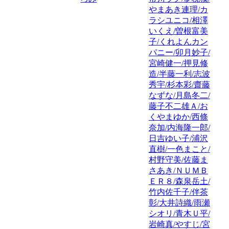
やまあき連理/カ
ラシユニコ/相澤
いくえ/曽根富美
子/くれよんカン
パニー/卯月妙子/
宮崎健一/押見修
造/半藤一利/志波
秀宇/杉本彩/齋藤
なずな/月島冬二/
藤子不二雄Ａ/お
くやまゆか/西條
奈加/内海隆一郎/
日吉ゆい子/浦沢
直樹/一色まこと/
村野守美/佐藤ま
さあき/ＮＵＭＢ
ＥＲ８/森泉岳土/
竹内佐千子/伴茶
彰/大井詩織/雨瀬
シオリ/青木Ｕ平/
岩崎真/やすじ/宮