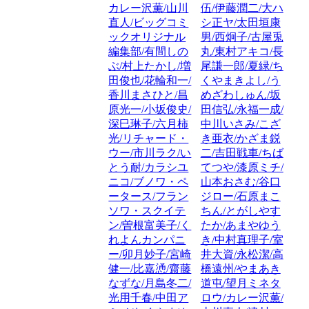
カレー沢薫/山川
伍/伊藤潤二/大ハ
直人/ビッグコミ
シ正ヤ/太田垣康
ックオリジナル
男/西炯子/古屋兎
編集部/有間しの
丸/東村アキコ/長
ぶ/村上たかし/増
尾謙一郎/夏緑/ち
田俊也/花輪和一/
くやまきよし/う
香川まさひと/昌
めざわしゅん/坂
原光一/小坂俊史/
田信弘/永福一成/
深巳琳子/六月柿
中川いさみ/こざ
光/リチャード・
き亜衣/かざま鋭
ウー/市川ラク/い
二/吉田戦車/ちば
とう耐/カラシユ
てつや/漆原ミチ/
ニコ/ブノワ・ペ
山本おさむ/谷口
ータース/フラン
ジロー/石原まこ
ソワ・スクイテ
ちん/とがしやす
ン/曽根富美子/く
たか/あまやゆう
れよんカンパニ
き/中村真理子/室
ー/卯月妙子/宮崎
井大資/永松潔/高
健一/比嘉慂/齋藤
橋遠州/やまあき
なずな/月島冬二/
道屯/望月ミネタ
光用千春/中田ア
ロウ/カレー沢薫/