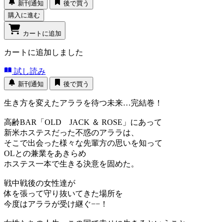
新刊通知
後で買う
購入に進む
カートに追加
カートに追加しました
試し読み
新刊通知
後で買う
生き方を変えたアララを待つ未来…完結巻！
高齢BAR「OLD JACK ＆ ROSE」にあって
新米ホステスだった不惑のアララは、
そこで出会った様々な先輩方の思いを知って
OLとの兼業をあきらめ
ホステス一本で生きる決意を固めた。
戦中戦後の女性達が
体を張って守り抜いてきた場所を
今度はアララが受け継ぐ−−！