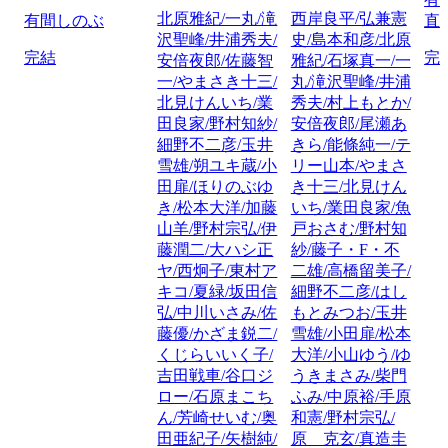
北原雅紀/一丸/滝
西岸良平/弘兼憲
有間しのぶ
直
沢聖峰/井浦秀夫/
史/島本和彦/北原
完結
完
安倍夜郎/佐藤智
雅紀/石塚真一/一
一/やまさき十三/
丸/滝沢聖峰/井浦
北見けんいち/業
秀夫/村上もとか/
田良家/野村知紗/
安倍夜郎/尾瀬あ
細野不二彦/玉井
きら/能條純一/テ
雪雄/朔ユキ蔵/小
リー山本/やまさ
田扉/ほりのぶゆ
き十三/北見けん
き/松本大洋/加藤
いち/業田良家/魚
山羊/野村宗弘/伊
戸おさむ/野村知
藤潤二/大ハシ正
紗/藤子・F・不
ヤ/西炯子/東村ア
二雄/高橋留美子/
キコ/夏緑/坂田信
細野不二彦/はし
弘/中川いさみ/佐
もとみつお/玉井
藤優/かざま鋭二/
雪雄/小田扉/松本
くじらいいく子/
大洋/小山ゆう/ゆ
吉田戦車/谷口ジ
うきまさみ/柴門
ロー/石原まこち
ふみ/中原裕/手原
ん/芳崎せいむ/奥
和憲/野村宗弘/
田亜紀子/矢樹純/
原 克玄/真造圭