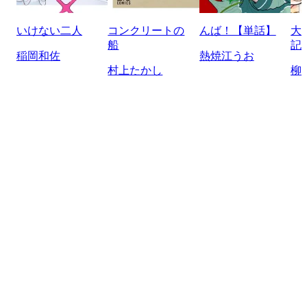
いけない二人
コンクリートの
んば！【単話】
大
船
記
稲岡和佐
熱焼江うお
村上たかし
柳