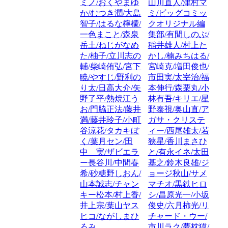
ミノ/おくやまゆ
山川直人/津村マ
か/むつき潤/大島
ミ/ビッグコミッ
智子/はるな檸檬/
クオリジナル編
一色まこと/森泉
集部/有間しのぶ/
岳土/ねじがなめ
稲井雄人/村上た
た/柚子/立川志の
かし/楠みちはる/
輔/柴崎侑弘/宮下
宮崎克/増田俊也/
暁/やすじ/野利の
市田実/太宰治/福
り太/日高大介/矢
本伸行/森栗丸/小
野了平/熱焼江う
林有吾/キリエ/星
お/門脇正法/藤井
野泰視/奥山直/ア
満/藤井玲子/小町
ガサ・クリステ
谷涼花/タカキぼ
ィー/西尾雄太/若
く/葉月セン/田
狭星/香川まさひ
中 実/ザビエラ
と/有永イネ/太田
ー長谷川/中間春
基之/鈴木良雄/ジ
希/砂糖野しおん/
ョージ秋山/サメ
山本誠志/チャン
マチオ/黒鉄ヒロ
キー松本/村上香/
シ/昌原光一/小坂
井上宗/葉山ヤス
俊史/六月柿光/リ
ヒコ/ながしまひ
チャード・ウー/
ろみ
市川ラク/夢枕獏/