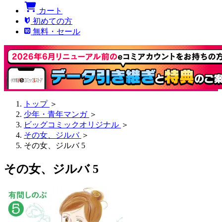
カート
初めての方
無料・セール
トップ
＞
少年・青年マンガ
＞
ビッグコミックオリジナル
＞
その女、ジルバ
＞
その女、ジルバ 5
その女、ジルバ 5