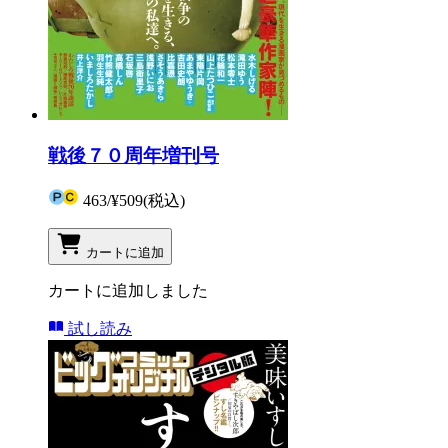
戦後７０周年増刊号
463
/
¥509
(税込)
カートに追加
カートに追加しました
試し読み