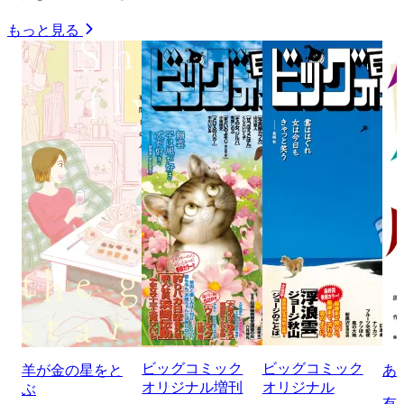
もっと見る
ビッグコミック
ビッグコミック
羊が金の星をと
あ
オリジナル増刊
オリジナル
ぶ
有