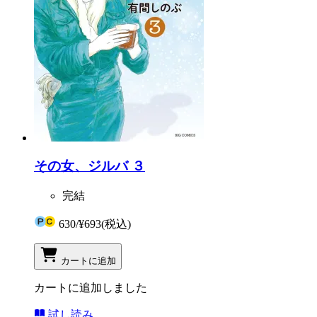
その女、ジルバ ３
完結
630
/
¥693
(税込)
カートに追加
カートに追加しました
試し読み