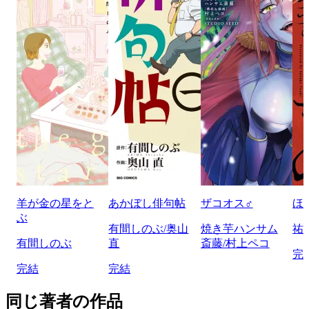
羊が金の星をと
あかぼし俳句帖
ザコオス♂
ほ
ぶ
有間しのぶ/奥山
焼き芋ハンサム
祐
有間しのぶ
直
斎藤/村上ペコ
完
完結
完結
同じ著者の作品