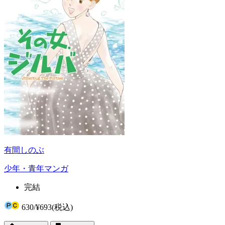
有間しのぶ
少年・青年マンガ
完結
630
/
¥693
(税込)