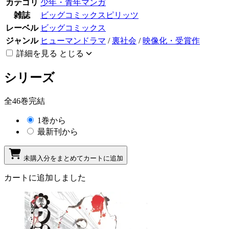
カテゴリ
少年・青年マンガ
雑誌
ビッグコミックスピリッツ
レーベル
ビッグコミックス
ジャンル
ヒューマンドラマ
/
裏社会
/
映像化・受賞作
詳細を見る
とじる
シリーズ
全46巻完結
1巻から
最新刊から
未購入分をまとめてカートに追加
カートに追加しました