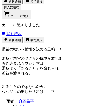
新刊通知
後で買う
購入に進む
カートに追加
カートに追加しました
試し読み
新刊通知
後で買う
最後の戦いへ覚悟を決める丑嶋！！
滑皮と豹堂のヤクザの抗争が激化!!
巻き込まれるウシジマは
滑皮より「あること」を命じられ
拳銃を渡される。
断ることのできない命令に
ウシジマの出した決断は――!?
著者
真鍋昌平