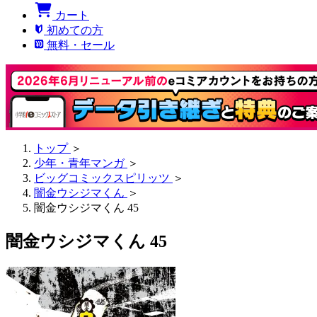
カート
初めての方
無料・セール
トップ
＞
少年・青年マンガ
＞
ビッグコミックスピリッツ
＞
闇金ウシジマくん
＞
闇金ウシジマくん 45
闇金ウシジマくん 45