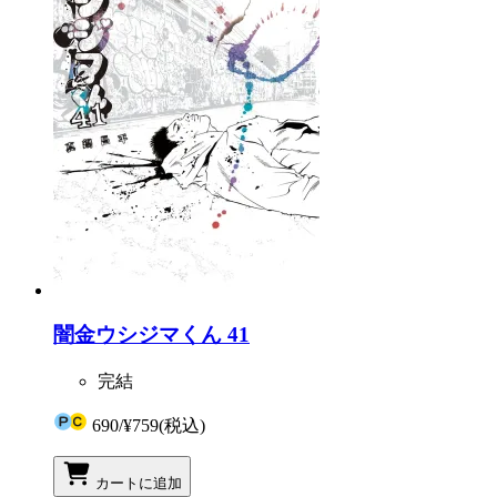
闇金ウシジマくん 41
完結
690
/
¥759
(税込)
カートに追加