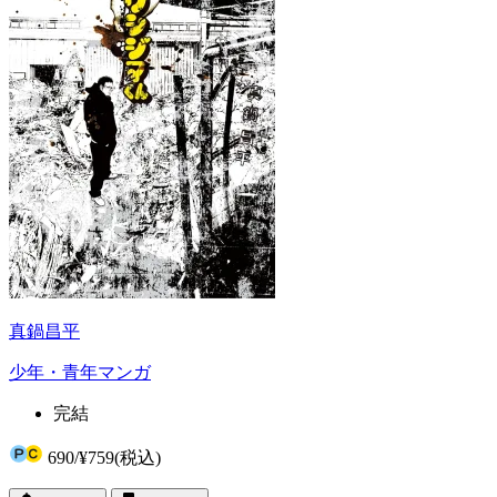
真鍋昌平
少年・青年マンガ
完結
690
/
¥759
(税込)