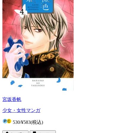
宮坂香帆
少女・女性マンガ
530
/
¥583
(税込)