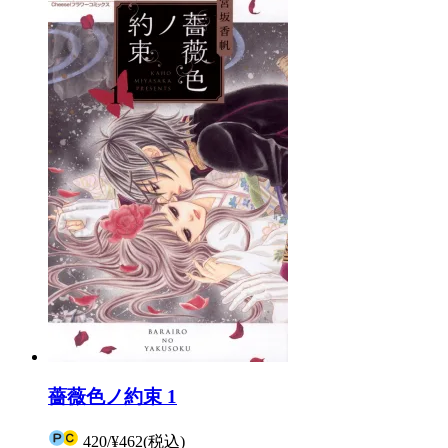
薔薇色ノ約束 1
420
/
¥462
(税込)