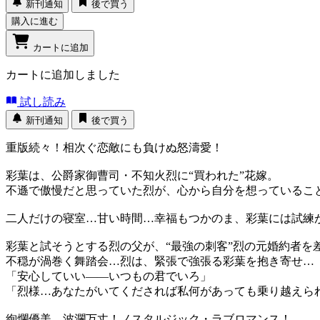
新刊通知
後で買う
購入に進む
カートに追加
カートに追加しました
試し読み
新刊通知
後で買う
重版続々！相次ぐ恋敵にも負けぬ怒濤愛！
彩葉は、公爵家御曹司・不知火烈に“買われた”花嫁。
不遜で傲慢だと思っていた烈が、心から自分を想っているこ
二人だけの寝室…甘い時間…幸福もつかのま、彩葉には試練が
彩葉と試そうとする烈の父が、“最強の刺客”烈の元婚約者を差
不穏が渦巻く舞踏会…烈は、緊張で強張る彩葉を抱き寄せ…
「安心していい――いつもの君でいろ」
「烈様…あなたがいてくだされば私何があっても乗り越えら
絢爛優美、波瀾万丈！ノスタルジック・ラブロマンス！