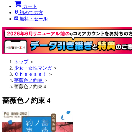
カート
初めての方
無料・セール
トップ
＞
少女・女性マンガ
＞
Ｃｈｅｅｓｅ！
＞
薔薇色ノ約束
＞
薔薇色ノ約束 4
薔薇色ノ約束 4