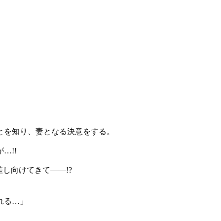
とを知り、妻となる決意をする。
…!!
し向けてきて――!?
れる…」