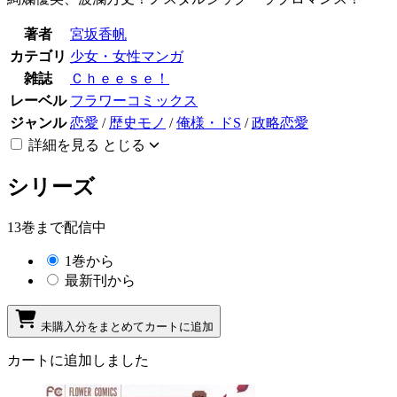
著者
宮坂香帆
カテゴリ
少女・女性マンガ
雑誌
Ｃｈｅｅｓｅ！
レーベル
フラワーコミックス
ジャンル
恋愛
/
歴史モノ
/
俺様・ドS
/
政略恋愛
詳細を見る
とじる
シリーズ
13巻まで配信中
1巻から
最新刊から
未購入分をまとめてカートに追加
カートに追加しました