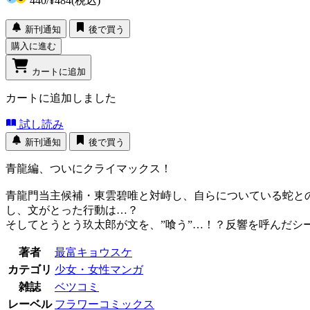
440
/
¥484
(税込)
新刊通知
後で買う
購入に進む
カートに追加
カートに追加しました
試し読み
新刊通知
後で買う
青龍編、ついにクライマックス！
青龍門当主候補・東雲碧唯と対峙し、自らについている蛇と
し、文がとった行動は…？
そしてとうとう玖太郎が文を、”喰う”…！？反響を呼んだシー
著者
最富キョウスケ
カテゴリ
少女・女性マンガ
雑誌
ベツコミ
レーベル
フラワーコミックス