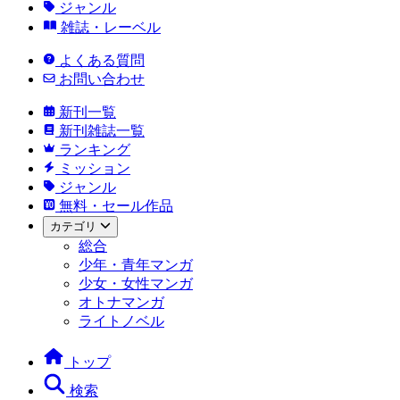
ジャンル
雑誌・レーベル
よくある質問
お問い合わせ
新刊一覧
新刊雑誌一覧
ランキング
ミッション
ジャンル
無料・セール作品
カテゴリ
総合
少年・青年マンガ
少女・女性マンガ
オトナマンガ
ライトノベル
トップ
検索