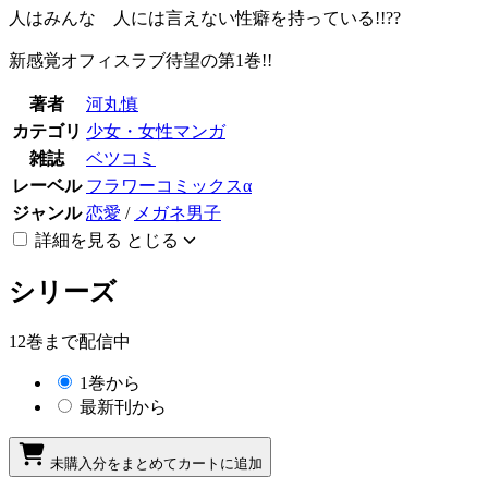
人はみんな 人には言えない性癖を持っている!!??
新感覚オフィスラブ待望の第1巻!!
著者
河丸慎
カテゴリ
少女・女性マンガ
雑誌
ベツコミ
レーベル
フラワーコミックスα
ジャンル
恋愛
/
メガネ男子
詳細を見る
とじる
シリーズ
12巻まで配信中
1巻から
最新刊から
未購入分をまとめてカートに追加