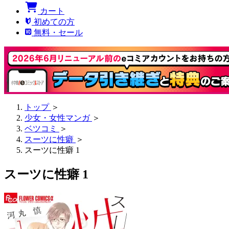
カート
初めての方
無料・セール
トップ
＞
少女・女性マンガ
＞
ベツコミ
＞
スーツに性癖
＞
スーツに性癖 1
スーツに性癖 1