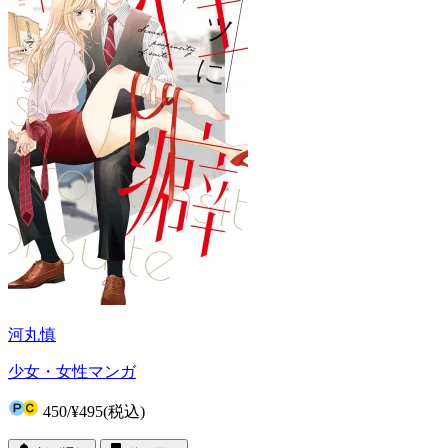
河丸慎
少女・女性マンガ
450
/
¥495
(税込)