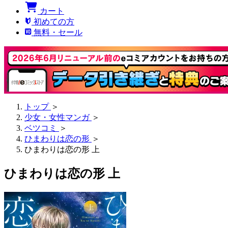
カート
初めての方
無料・セール
トップ
＞
少女・女性マンガ
＞
ベツコミ
＞
ひまわりは恋の形
＞
ひまわりは恋の形 上
ひまわりは恋の形 上