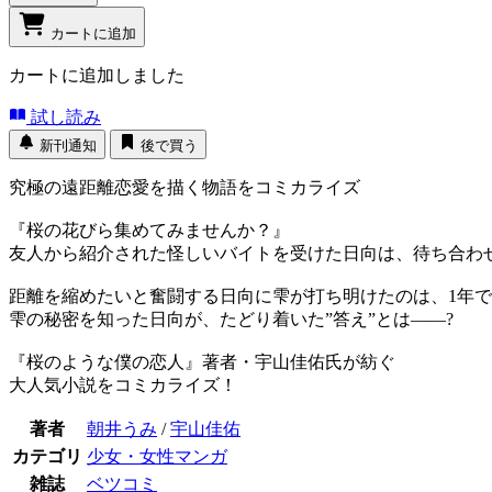
カートに追加
カートに追加しました
試し読み
新刊通知
後で買う
究極の遠距離恋愛を描く物語をコミカライズ
『桜の花びら集めてみませんか？』
友人から紹介された怪しいバイトを受けた日向は、待ち合わ
距離を縮めたいと奮闘する日向に雫が打ち明けたのは、1年で
雫の秘密を知った日向が、たどり着いた”答え”とは――?
『桜のような僕の恋人』著者・宇山佳佑氏が紡ぐ
大人気小説をコミカライズ！
著者
朝井うみ
/
宇山佳佑
カテゴリ
少女・女性マンガ
雑誌
ベツコミ