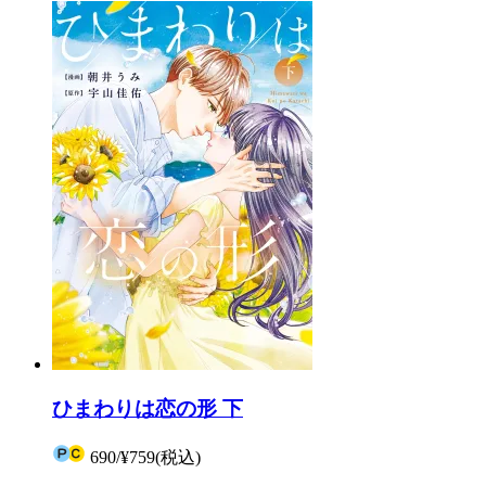
ひまわりは恋の形 下
690
/
¥759
(税込)