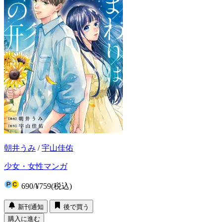
朝井うみ
/
宇山佳佑
少女・女性マンガ
690
/
¥759
(税込)
新刊通知
後で買う
購入に進む