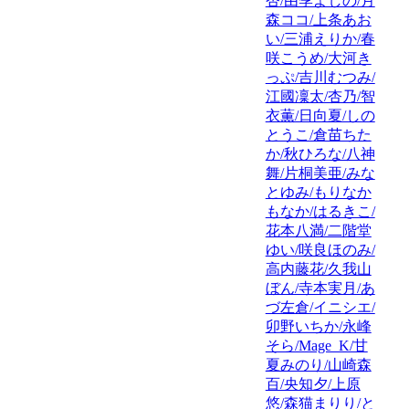
杏/由季よしの/月
森ココ/上条あお
い/三浦えりか/春
咲こうめ/大河き
っぷ/吉川むつみ/
江國凜太/杏乃/智
衣薫/日向夏/しの
とうこ/倉苗ちた
か/秋ひろな/八神
舞/片桐美亜/みな
とゆみ/もりなか
もなか/はるきこ/
花本八満/二階堂
ゆい/咲良ほのみ/
高内藤花/久我山
ぼん/寺本実月/あ
づ左倉/イニシエ/
卯野いちか/永峰
そら/Mage_K/甘
夏みのり/山崎森
百/央知夕/上原
悠/森猫まりり/と