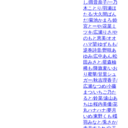
し/雨音奈子/一乃
木ことり/羽瀬ほ
たる/大久間ぱん
だ/菊池かまろ/鈴
宮とーや/花菜ミ
ツキ/広瀬りさ/や
のもと恵美/オオ
ハマ望/ゆずもも/
逆巻詩音/野咲あ
ゆみ/広中あん/松
田みさと/星森柚
稀も/降旗麦/いお
り蜜華/甘里シュ
ガー/秋吉理香子/
広瀬なつめ/小藤
まつ/いちご乃た
ると/鈴菜/遠山あ
ちは/桜内美優/花
丸ハナハナ/夢月
いめ/東野くも/楪
羽みなと/兎さか/