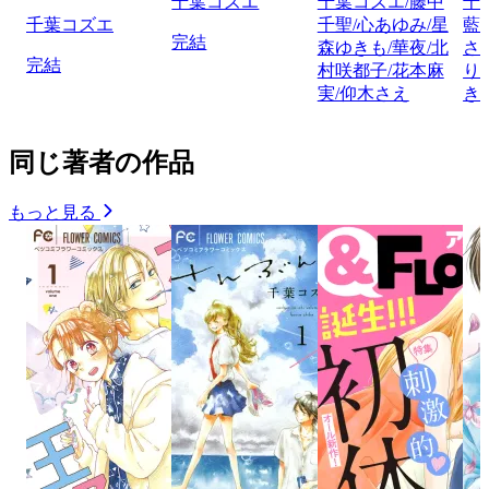
千葉コズエ
千葉コズエ/藤中
千
千葉コズエ
千聖/心あゆみ/星
藍
完結
森ゆきも/華夜/北
さ
完結
村咲都子/花本麻
り
実/仰木さえ
き
同じ著者の作品
もっと見る