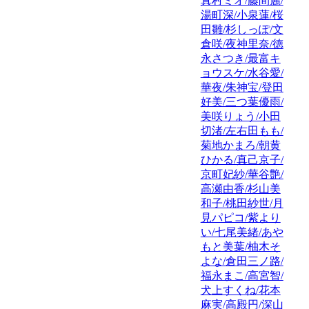
真村ミオ/藤間麗/
湯町深/小泉蓮/桜
田雛/杉しっぽ/文
倉咲/夜神里奈/徳
永さつき/最富キ
ョウスケ/水谷愛/
華夜/朱神宝/登田
好美/三つ葉優雨/
美咲りょう/小田
切渚/左右田もも/
菊地かまろ/朝黄
ひかる/真己京子/
京町妃紗/華谷艶/
高瀬由香/杉山美
和子/桃田紗世/月
見パピコ/紫より
い/七尾美緒/あや
もと美葉/柚木そ
よな/倉田三ノ路/
福永まこ/高宮智/
犬上すくね/花本
麻実/高殿円/深山