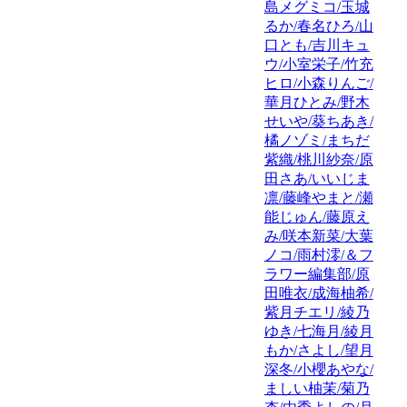
島メグミコ/玉城
るか/春名ひろ/山
口とも/吉川キュ
ウ/小室栄子/竹充
ヒロ/小森りんご/
華月ひとみ/野木
せいや/葵ちあき/
橘ノゾミ/まちだ
紫織/桃川紗奈/原
田さあ/いいじま
凛/藤峰やまと/瀬
能じゅん/藤原え
み/咲本新菜/大葉
ノコ/雨村澪/＆フ
ラワー編集部/原
田唯衣/成海柚希/
紫月チエリ/綾乃
ゆき/七海月/綾月
もか/さよし/望月
深冬/小櫻あやな/
ましい柚茉/菊乃