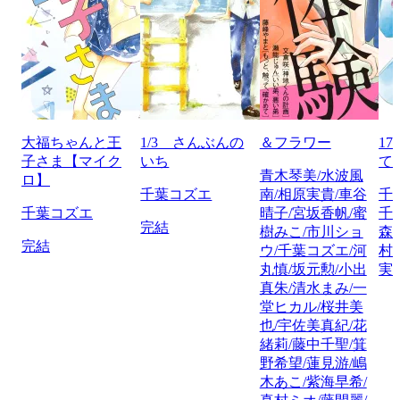
大福ちゃんと王
1/3 さんぶんの
＆フラワー
1
子さま【マイク
いち
て
青木琴美/水波風
ロ】
千葉コズエ
南/相原実貴/車谷
千
千葉コズエ
晴子/宮坂香帆/蜜
千
完結
樹みこ/市川ショ
森
完結
ウ/千葉コズエ/河
村
丸慎/坂元勲/小出
実
真朱/清水まみ/一
堂ヒカル/桜井美
也/宇佐美真紀/花
緒莉/藤中千聖/箕
野希望/蓮見游/嶋
木あこ/紫海早希/