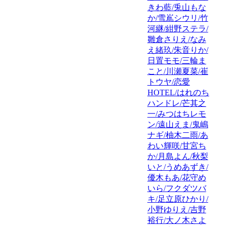
きわ藍/兎山もな
か/雪嶌シウリ/竹
河継/紺野ステラ/
雛倉さりえ/なみ
え緒玖/朱音りか/
日置モモ/三輪ま
こと/川瀬夏菜/崔
トウヤ/恋愛
HOTEL/はれのち
ハンドレ/芒其之
一/みつはちレモ
ン/遠山えま/鬼嶋
ナギ/柚木二雨/あ
わい輝咲/甘宮ち
か/月島よん/秋梨
いと/うめあずき/
優木もあ/花守め
いら/フクダツバ
キ/足立原ひかり/
小野ゆりえ/吉野
裕行/大ノ木さよ