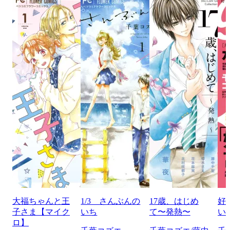
大福ちゃんと王
1/3 さんぶんの
17歳、はじめ
好
子さま【マイク
いち
て〜発熱〜
い
ロ】