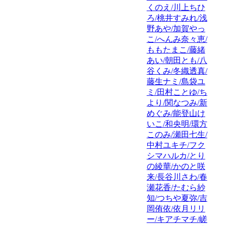
くのえ/川上ちひ
ろ/桃井すみれ/浅
野あや/加賀やっ
こ/へんみ奈々恵/
ももたまこ/藤緒
あい/朝田とも/八
谷くみ/冬織透真/
藤生ナミ/島袋ユ
ミ/田村ことゆ/ち
より/関なつみ/新
めぐみ/能登山け
いこ/和央明/環方
このみ/瀬田七生/
中村ユキチ/フク
シマハルカ/とり
の綾華/かのと咲
来/長谷川さわ/春
瀬花香/たむら紗
知/つちや夏弥/吉
岡侑依/依月リリ
ー/キアチマチ/嵯