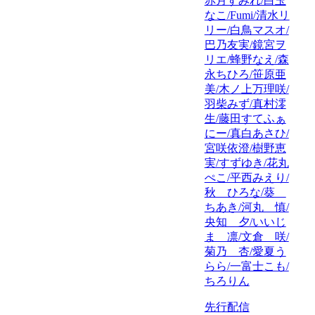
赤月すみれ/白玉
なこ/Fumi/清水リ
リー/白鳥マスオ/
巴乃友実/鏡宮ヲ
リエ/蜂野なえ/森
永ちひろ/笹原亜
美/木ノ上万理咲/
羽柴みず/真村澪
生/藤田すてふぁ
にー/真白あさひ/
宮咲依澄/樹野恵
実/すずゆき/花丸
ぺこ/平西みえり/
秋 ひろな/葵
ちあき/河丸 慎/
央知 夕/いいじ
ま 凛/文倉 咲/
菊乃 杏/愛夏う
らら/一富士こも/
ちろりん
先行配信