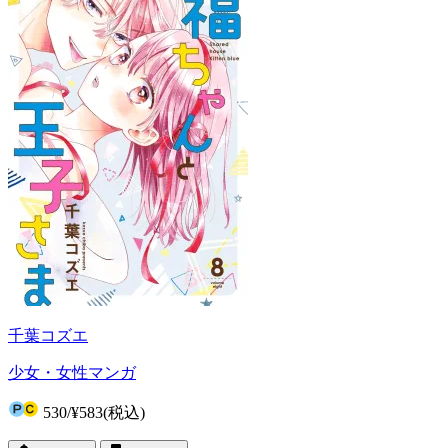
千葉コズエ
少女・女性マンガ
530
/
¥583
(税込)