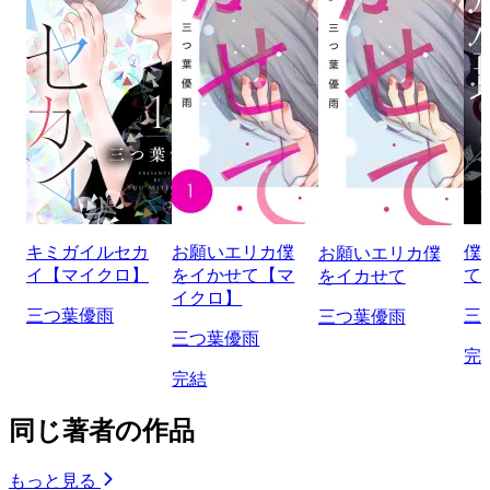
キミガイルセカ
お願いエリカ僕
僕
お願いエリカ僕
イ【マイクロ】
をイかせて【マ
て
をイカせて
イクロ】
三つ葉優雨
三
三つ葉優雨
三つ葉優雨
完
完結
同じ著者の作品
もっと見る