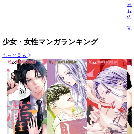
み
も
佐
完
少女・女性マンガランキング
もっと見る