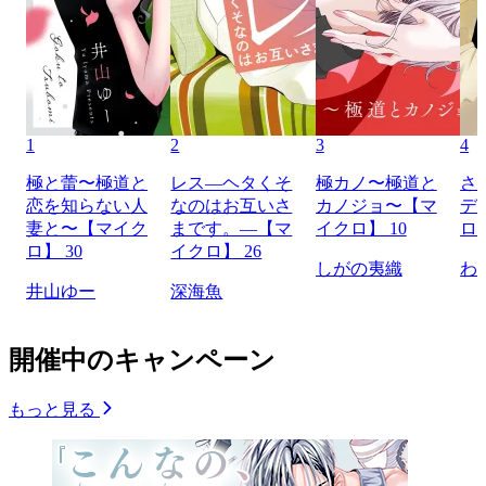
1
2
3
4
極と蕾〜極道と
レス―ヘタくそ
極カノ〜極道と
さ
恋を知らない人
なのはお互いさ
カノジョ〜【マ
デ
妻と〜【マイク
まです。―【マ
イクロ】 10
ロ】
ロ】 30
イクロ】 26
しがの夷織
わ
井山ゆー
深海魚
開催中のキャンペーン
もっと見る