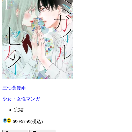
三つ葉優雨
少女・女性マンガ
完結
690
/
¥759
(税込)