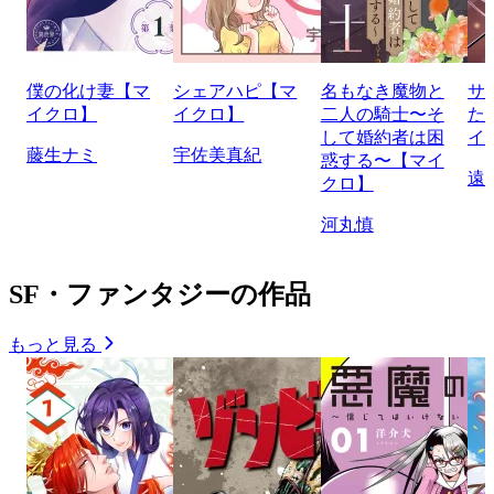
僕の化け妻【マ
シェアハピ【マ
名もなき魔物と
サ
イクロ】
イクロ】
二人の騎士〜そ
た
して婚約者は困
イ
藤生ナミ
宇佐美真紀
惑する〜【マイ
遠
クロ】
河丸慎
SF・ファンタジーの作品
もっと見る