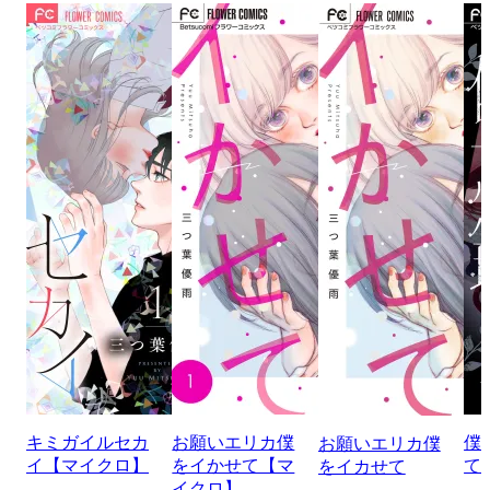
キミガイルセカ
お願いエリカ僕
僕
お願いエリカ僕
イ【マイクロ】
をイかせて【マ
て
をイカせて
イクロ】