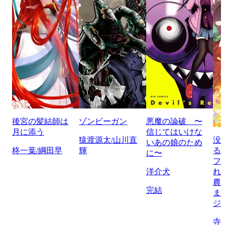
後宮の髪結師は
ゾンビーガン
悪魔の論破 〜
月に添う
信じてはいけな
猿渡源太/山川直
没
いあの娘のため
柊一葉/綱田早
輝
る
に〜
フ
洋介犬
れ
農
完結
ま
ジ
寺