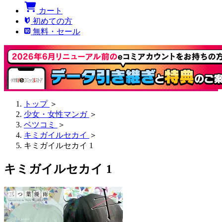
カート
初めての方
無料・セール
トップ
＞
少女・女性マンガ
＞
ベツコミ
＞
キミガイルセカイ
＞
キミガイルセカイ 1
キミガイルセカイ 1