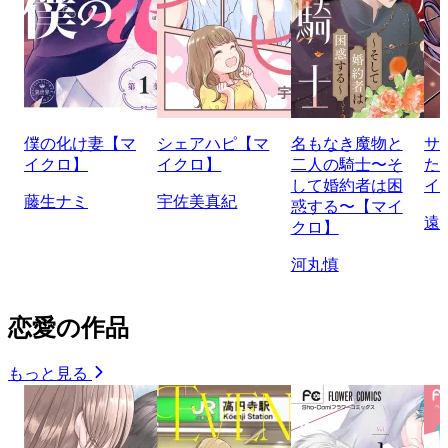
僕の化け妻【マ
シェアハピ【マ
名もなき魔物と
サ
イクロ】
イクロ】
二人の騎士〜そ
た
して婚約者は困
イ
藤生ナミ
宇佐美真紀
惑する〜【マイ
遠
クロ】
河丸慎
恋愛の作品
もっと見る