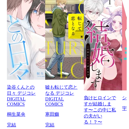
染谷くんとの
嘘も転じて恋と
日々 デジコレ
なる デジコレ
負けヒロインで
シ
DIGITAL
DIGITAL
すが結婚しま
COMICS
COMICS
宇
す〜この中に私
桐生菜央
寒田鰤
の夫がい
る！？〜
完結
完結