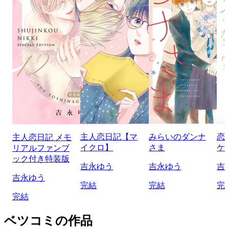
主人恋日記【マ
みらいのダンナ
恋
主人恋日記 メモ
イクロ】
さま
ケ
リアルファンブ
ック付き特装版
吉永ゆう
吉永ゆう
吉
吉永ゆう
完結
完結
完
完結
ベツコミの作品