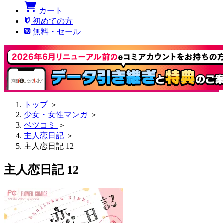
カート
初めての方
無料・セール
トップ
＞
少女・女性マンガ
＞
ベツコミ
＞
主人恋日記
＞
主人恋日記 12
主人恋日記 12