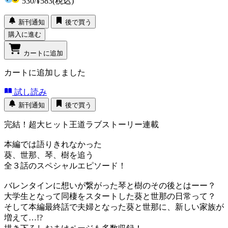
530
/
¥583
(税込)
新刊通知
後で買う
購入に進む
カートに追加
カートに追加しました
試し読み
新刊通知
後で買う
完結！超大ヒット王道ラブストーリー連載
本編では語りきれなかった
葵、世那、琴、樹を追う
全３話のスペシャルエピソード！
バレンタインに想いが繋がった琴と樹のその後とはーー？
大学生となって同棲をスタートした葵と世那の日常って？
そして本編最終話で夫婦となった葵と世那に、新しい家族が
増えて…!?