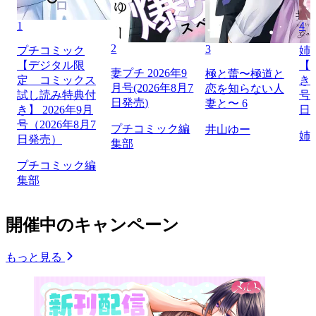
1
4
2
3
プチコミック
姉
【デジタル限
【
妻プチ 2026年9
極と蕾〜極道と
定 コミックス
き】
月号(2026年8月7
恋を知らない人
試し読み特典付
号（
日発売)
妻と〜 6
き】 2026年9月
日
号（2026年8月7
プチコミック編
井山ゆー
姉
日発売）
集部
プチコミック編
集部
開催中のキャンペーン
もっと見る