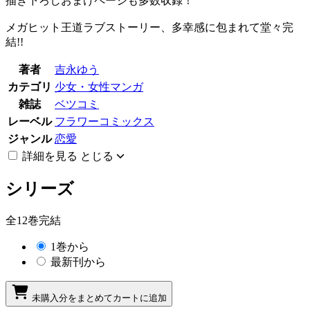
描き下ろしおまけページも多数収録！
メガヒット王道ラブストーリー、多幸感に包まれて堂々完
結!!
著者
吉永ゆう
カテゴリ
少女・女性マンガ
雑誌
ベツコミ
レーベル
フラワーコミックス
ジャンル
恋愛
詳細を見る
とじる
シリーズ
全12巻完結
1巻から
最新刊から
未購入分をまとめてカートに追加