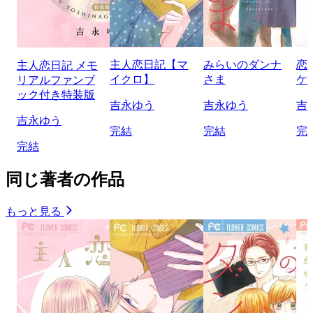
主人恋日記【マ
みらいのダンナ
恋
主人恋日記 メモ
イクロ】
さま
ケ
リアルファンブ
ック付き特装版
吉永ゆう
吉永ゆう
吉
吉永ゆう
完結
完結
完
完結
同じ著者の作品
もっと見る