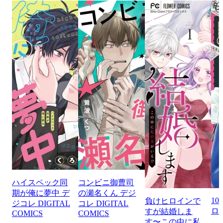
ハイスペック同
コンビニ御曹司
期が俺に夢中 デ
の瀬名くん デジ
1
負けヒロインで
ジコレ DIGITAL
コレ DIGITAL
ロ
すが結婚しま
COMICS
COMICS
す〜この中に私