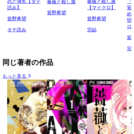
恋と弾丸【タテ
薔薇と殺し屋
『
薔薇と殺し屋
読み】
【マイクロ】
箕
箕野希望
め
箕野希望
箕野希望
切
ロ
タテ読み
完結
箕
完
同じ著者の作品
もっと見る