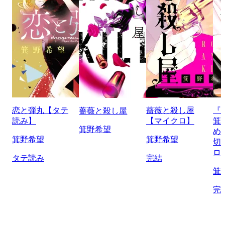
恋と弾丸【タテ
薔薇と殺し屋
『
薔薇と殺し屋
読み】
【マイクロ】
箕
箕野希望
め
箕野希望
箕野希望
切
ロ
タテ読み
完結
箕
完