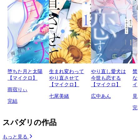
堕ちた月と太陽
生まれ変わって
やり直し愛犬は
禁
【マイクロ】
やり直させて
今世も恋する
な
【マイクロ】
【マイクロ】
イ
雨宿りぃ
七尾美緒
広中あん
見
完結
完
スパダリの作品
もっと見る