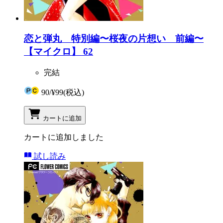
恋と弾丸 特別編〜桜夜の片想い 前編〜
【マイクロ】 62
完結
90
/
¥99
(税込)
カートに追加
カートに追加しました
試し読み