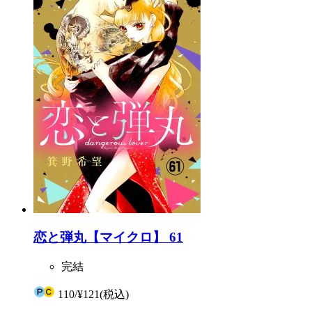
恋と弾丸【マイクロ】 61
完結
110
/
¥121
(税込)