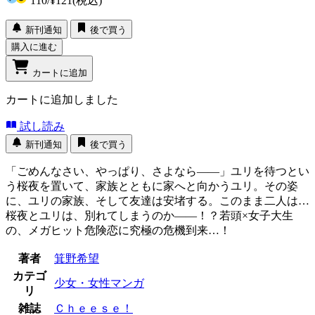
110
/
¥121
(税込)
新刊通知
後で買う
購入に進む
カートに追加
カートに追加しました
試し読み
新刊通知
後で買う
「ごめんなさい、やっぱり、さよなら――」ユリを待つとい
う桜夜を置いて、家族とともに家へと向かうユリ。その姿
に、ユリの家族、そして友達は安堵する。このまま二人は…
桜夜とユリは、別れてしまうのか――！？若頭×女子大生
の、メガヒット危険恋に究極の危機到来…！
著者
箕野希望
カテゴ
少女・女性マンガ
リ
雑誌
Ｃｈｅｅｓｅ！