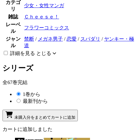
カテゴ
少女・女性マンガ
リ
雑誌
Ｃｈｅｅｓｅ！
レーベ
フラワーコミックス
ル
ジャン
禁断
/
メガネ男子
/
恋愛
/
スパダリ
/
ヤンキー・極
ル
道
詳細を見る
とじる
シリーズ
全67巻完結
1巻から
最新刊から
未購入分をまとめてカートに追加
カートに追加しました