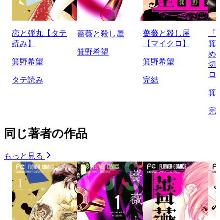
恋と弾丸【タテ
薔薇と殺し屋
『
薔薇と殺し屋
読み】
【マイクロ】
箕
箕野希望
め
箕野希望
箕野希望
切
ロ
タテ読み
完結
箕
完
同じ著者の作品
もっと見る