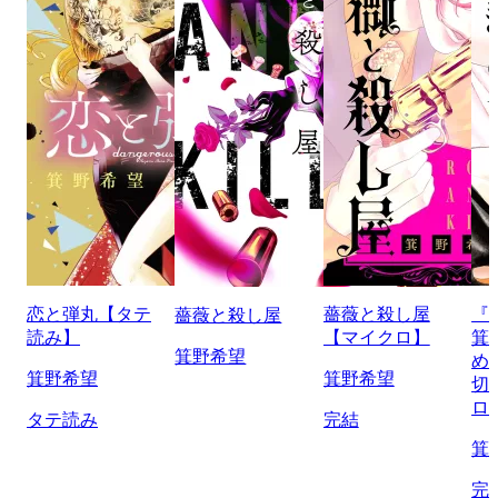
恋と弾丸【タテ
薔薇と殺し屋
『
薔薇と殺し屋
読み】
【マイクロ】
箕
箕野希望
め
箕野希望
箕野希望
切
ロ
タテ読み
完結
箕
完