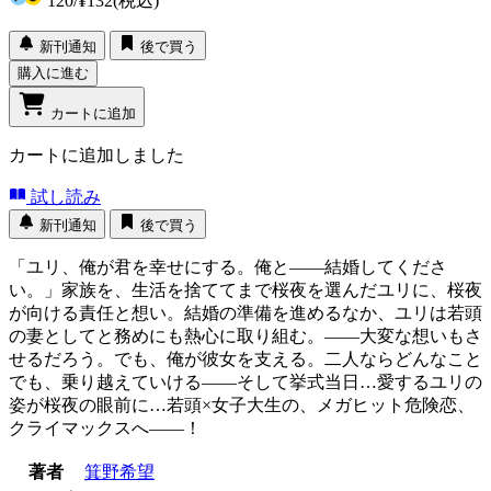
120
/
¥132
(税込)
新刊通知
後で買う
購入に進む
カートに追加
カートに追加しました
試し読み
新刊通知
後で買う
「ユリ、俺が君を幸せにする。俺と――結婚してくださ
い。」家族を、生活を捨ててまで桜夜を選んだユリに、桜夜
が向ける責任と想い。結婚の準備を進めるなか、ユリは若頭
の妻としてと務めにも熱心に取り組む。――大変な想いもさ
せるだろう。でも、俺が彼女を支える。二人ならどんなこと
でも、乗り越えていける――そして挙式当日…愛するユリの
姿が桜夜の眼前に…若頭×女子大生の、メガヒット危険恋、
クライマックスへ――！
著者
箕野希望