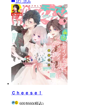
試し読み
Ｃｈｅｅｓｅ！
600
/
¥660
(税込)