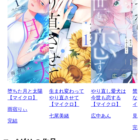
堕ちた月と太陽
生まれ変わって
やり直し愛犬は
禁
【マイクロ】
やり直させて
今世も恋する
な
【マイクロ】
【マイクロ】
イ
雨宿りぃ
七尾美緒
広中あん
見
完結
完