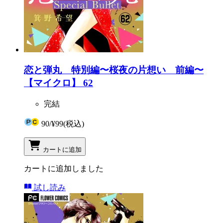
恋と弾丸 特別編〜桜夜の片想い 前編〜
【マイクロ】 62
完結
90
/
¥99
(税込)
カートに追加
カートに追加しました
試し読み