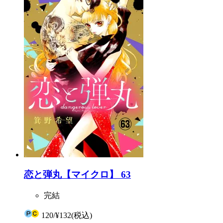
恋と弾丸【マイクロ】 63
完結
120
/
¥132
(税込)