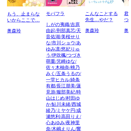
モバフラ
こんなことする
君
もう、止まらな
先生…やだ？
つ
いからここで…
しがの夷織/吉原
由起/刑部真芯/天
奥森玲
奥
奥森玲
音佑湖/美桜せり
な/市川ショウ/あ
ゆみ凛/悠妃りゅ
う/伊吹楓/つづき
萌重/兄崎ゆな/
佐々木柚奈/桃乃
みく/五条うるの/
一堂ヒカル/綺条
有都/長江朋美/蓮
見游/服部美紀/時
山はじめ/村田ゆ
か/鮎川未緒/西城
綾乃/ミヤケ円/成
瀬悠利/高田りえ/
心あゆみ/夜神里
奈/木嶋えりん/響