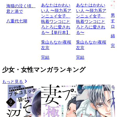
あなたはかわい
あなたはかわい
海猫の泣く頃、
い人 〜脱力系ア
い人 〜脱力系ア
君と港で
男
ンニュイ女子、
ンニュイ女子、
す
八重代七瑚
執着ワンコにと
執着ワンコにと
ロ
ろとろに愛され
ろとろに愛され
る〜【単行本】
る〜
綿
兎山もなか/夜桜
兎山もなか/夜桜
完
左京
左京
完結
完結
少女・女性マンガランキング
もっと見る