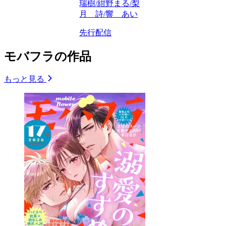
瑞樹/紺野まる/梨
月 詩/響 あい
先行配信
モバフラの作品
もっと見る