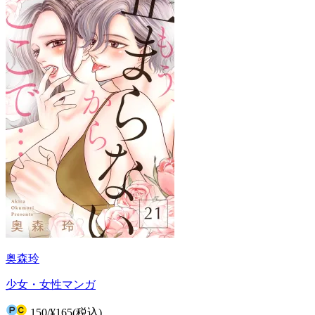
奥森玲
少女・女性マンガ
150
/
¥165
(税込)