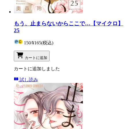
もう、止まらないからここで…【マイクロ】
25
150
/
¥165
(税込)
カートに追加
カートに追加しました
試し読み