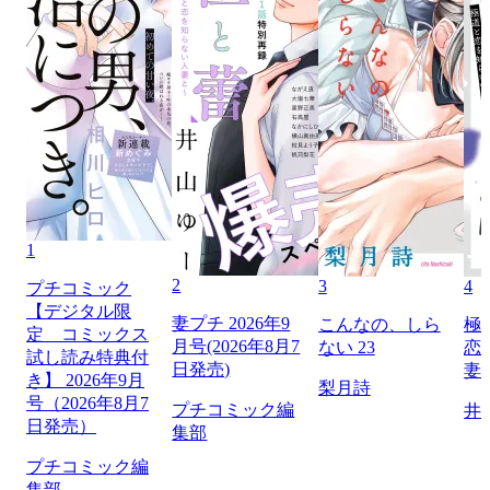
1
2
3
4
プチコミック
【デジタル限
妻プチ 2026年9
こんなの、しら
極
定 コミックス
月号(2026年8月7
ない 23
恋
試し読み特典付
日発売)
妻
き】 2026年9月
梨月詩
号（2026年8月7
プチコミック編
井
日発売）
集部
プチコミック編
集部