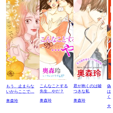
こんなことする
君が抱くのは嘘
もう、止まらな
偽
先生…やだ？
つきな私
いからここで…
は
く
奥森玲
奥森玲
奥森玲
大