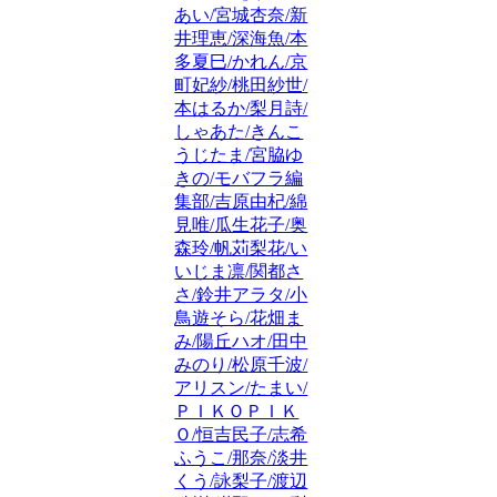
あい/宮城杏奈/新
井理恵/深海魚/本
多夏巳/かれん/京
町妃紗/桃田紗世/
本はるか/梨月詩/
しゃあた/きんこ
うじたま/宮脇ゆ
きの/モバフラ編
集部/吉原由杞/綿
見唯/瓜生花子/奥
森玲/帆苅梨花/い
いじま凛/関都さ
さ/鈴井アラタ/小
鳥遊そら/花畑ま
み/陽丘ハオ/田中
みのり/松原千波/
アリスン/たまい/
ＰＩＫＯＰＩＫ
Ｏ/恒吉民子/志希
ふうこ/那奈/淡井
くう/詠梨子/渡辺