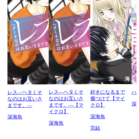
レス―ヘタくそ
好きになるまで
レス―ヘタくそ
ハ
なのはお互いさ
傷つけて【マイ
なのはお互いさ
深
まです。―【マ
クロ】
まです。―
イクロ】
深海魚
深海魚
深海魚
完結