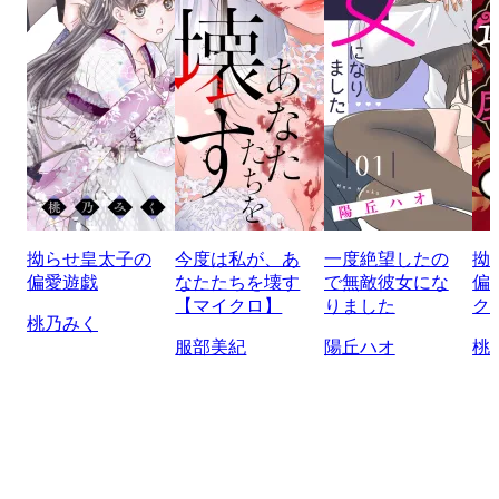
拗らせ皇太子の
今度は私が、あ
一度絶望したの
拗
偏愛遊戯
なたたちを壊す
で無敵彼女にな
偏
【マイクロ】
りました
ク
桃乃みく
服部美紀
陽丘ハオ
桃