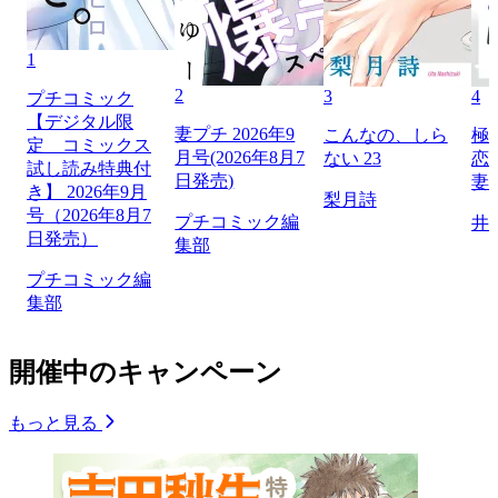
1
2
3
4
プチコミック
【デジタル限
妻プチ 2026年9
こんなの、しら
極
定 コミックス
月号(2026年8月7
ない 23
恋
試し読み特典付
日発売)
妻
き】 2026年9月
梨月詩
号（2026年8月7
プチコミック編
井
日発売）
集部
プチコミック編
集部
開催中のキャンペーン
もっと見る