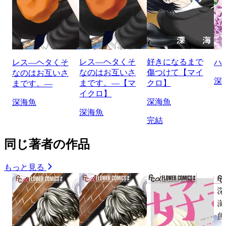
レス―ヘタくそ
好きになるまで
レス―ヘタくそ
ハ
なのはお互いさ
傷つけて【マイ
なのはお互いさ
深
まです。―【マ
クロ】
まです。―
イクロ】
深海魚
深海魚
深海魚
完結
同じ著者の作品
もっと見る