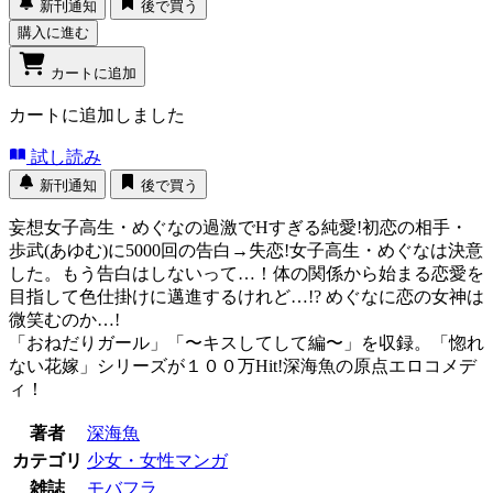
新刊通知
後で買う
購入に進む
カートに追加
カートに追加しました
試し読み
新刊通知
後で買う
妄想女子高生・めぐなの過激でHすぎる純愛!初恋の相手・
歩武(あゆむ)に5000回の告白→失恋!女子高生・めぐなは決意
した。もう告白はしないって…！体の関係から始まる恋愛を
目指して色仕掛けに邁進するけれど…!? めぐなに恋の女神は
微笑むのか…!
「おねだりガール」「〜キスしてして編〜」を収録。「惚れ
ない花嫁」シリーズが１００万Hit!深海魚の原点エロコメデ
ィ！
著者
深海魚
カテゴリ
少女・女性マンガ
雑誌
モバフラ