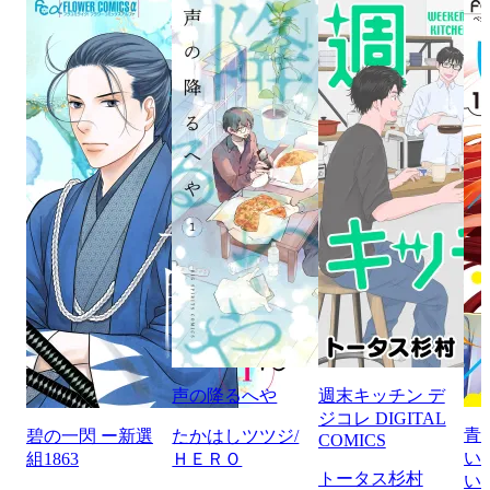
声の降るへや
週末キッチン デ
ジコレ DIGITAL
青
碧の一閃 ー新選
たかはしツツジ/
COMICS
い
組1863
ＨＥＲＯ
トータス杉村
い