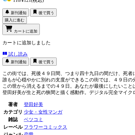
110
/
¥121
(税込)
新刊通知
後で買う
購入に進む
カートに追加
カートに追加しました
試し読み
新刊通知
後で買う
この街では、死後４９日間、つまり四十九日の間だけ、死者
誰もが心穏やかに別れの支度ができるこの街では、４９日の
この世から消えるまでの４９日。あなたが最後にしたいこと
登田好美が生と死の狭間と描く感動作。デジタル完全マイク
著者
登田好美
カテゴリ
少女・女性マンガ
雑誌
ベツコミ
レーベル
フラワーコミックス
ジャンル
恋愛