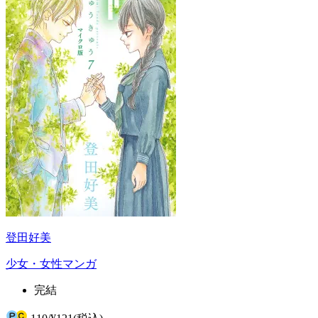
登田好美
少女・女性マンガ
完結