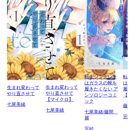
転生シンデレラ
転
はガラスの靴を
は
生まれ変わって
生まれ変わって
履きたくない ア
履
やり直させて
やり直させて
ンソロジーコミ
【
【マイクロ】
ック
七尾美緒
藤
七尾美緒
七尾美緒/藤間
完
麗
完結