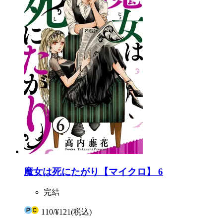
魔女は死にたがり【マイクロ】 6
完結
110
/
¥121
(税込)