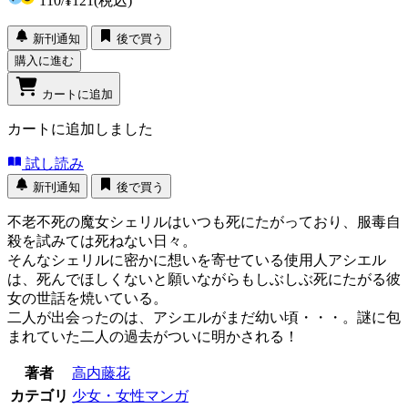
110
/
¥121
(税込)
新刊通知
後で買う
購入に進む
カートに追加
カートに追加しました
試し読み
新刊通知
後で買う
不老不死の魔女シェリルはいつも死にたがっており、服毒自
殺を試みては死ねない日々。
そんなシェリルに密かに想いを寄せている使用人アシエル
は、死んでほしくないと願いながらもしぶしぶ死にたがる彼
女の世話を焼いている。
二人が出会ったのは、アシエルがまだ幼い頃・・・。謎に包
まれていた二人の過去がついに明かされる！
著者
高内藤花
カテゴリ
少女・女性マンガ