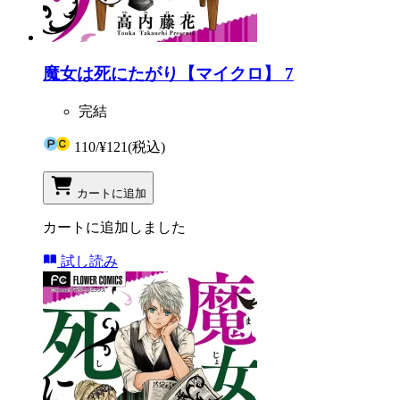
魔女は死にたがり【マイクロ】 7
完結
110
/
¥121
(税込)
カートに追加
カートに追加しました
試し読み