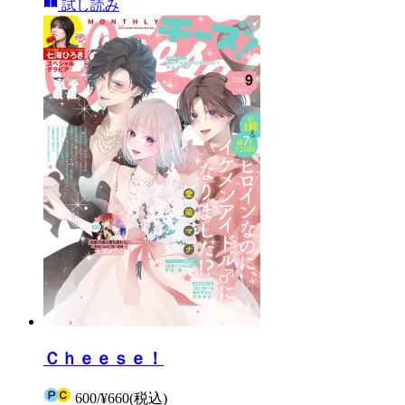
試し読み
Ｃｈｅｅｓｅ！
600
/
¥660
(税込)