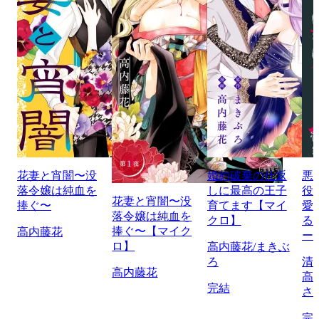
花妻と宵闇〜没
婚約破棄の仕返
悪
落令嬢は純血を
しに最高の王子
役
花妻と宵闇〜没
捧ぐ〜
育てます【マイ
愛
落令嬢は純血を
クロ】
る
捧ぐ〜【マイク
高内藤花
ー
ロ】
高内藤花/まきぶ
ろ
清
高内藤花
高
完結
さ
完