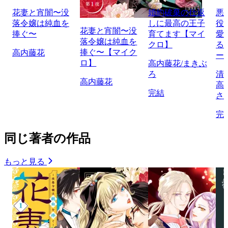
花妻と宵闇〜没
婚約破棄の仕返
悪
落令嬢は純血を
しに最高の王子
役
花妻と宵闇〜没
捧ぐ〜
育てます【マイ
愛
落令嬢は純血を
クロ】
る
捧ぐ〜【マイク
高内藤花
ー
ロ】
高内藤花/まきぶ
ろ
清
高内藤花
高
完結
さ
完
同じ著者の作品
もっと見る