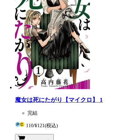
魔女は死にたがり【マイクロ】 1
完結
110
/
¥121
(税込)