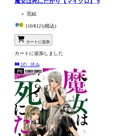
魔女は死にたがり【マイクロ】 9
完結
110
/
¥121
(税込)
カートに追加
カートに追加しました
試し読み