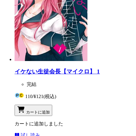
イケない生徒会長【マイクロ】 1
完結
110
/
¥121
(税込)
カートに追加
カートに追加しました
試し読み