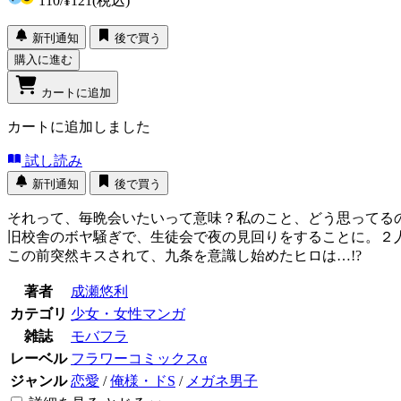
110
/
¥121
(税込)
新刊通知
後で買う
購入に進む
カートに追加
カートに追加しました
試し読み
新刊通知
後で買う
それって、毎晩会いたいって意味？私のこと、どう思ってる
旧校舎のボヤ騒ぎで、生徒会で夜の見回りをすることに。２
この前突然キスされて、九条を意識し始めたヒロは…!?
著者
成瀬悠利
カテゴリ
少女・女性マンガ
雑誌
モバフラ
レーベル
フラワーコミックスα
ジャンル
恋愛
/
俺様・ドS
/
メガネ男子