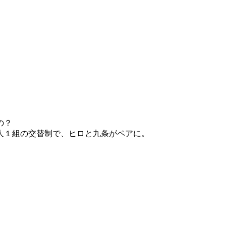
の？
人１組の交替制で、ヒロと九条がペアに。