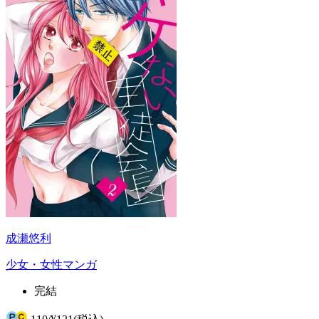
成瀬悠利
少女・女性マンガ
完結