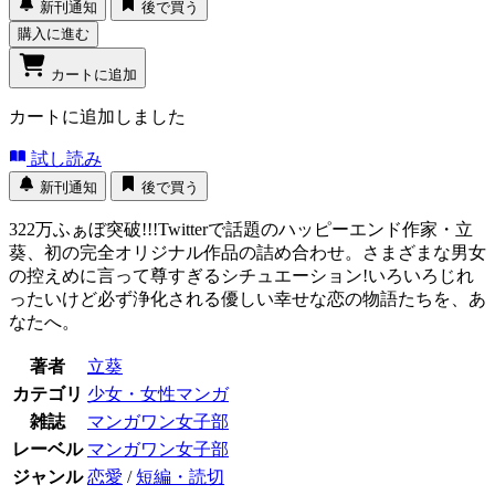
新刊通知
後で買う
購入に進む
カートに追加
カートに追加しました
試し読み
新刊通知
後で買う
322万ふぁぼ突破!!!Twitterで話題のハッピーエンド作家・立
葵、初の完全オリジナル作品の詰め合わせ。さまざまな男女
の控えめに言って尊すぎるシチュエーション!いろいろじれ
ったいけど必ず浄化される優しい幸せな恋の物語たちを、あ
なたへ。
著者
立葵
カテゴリ
少女・女性マンガ
雑誌
マンガワン女子部
レーベル
マンガワン女子部
ジャンル
恋愛
/
短編・読切