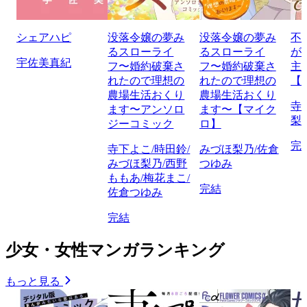
シェアハピ
没落令嬢の夢み
没落令嬢の夢み
不
るスローライ
るスローライ
が
宇佐美真紀
フ〜婚約破棄さ
フ〜婚約破棄さ
主
れたので理想の
れたので理想の
【
農場生活おくり
農場生活おくり
寺
ます〜アンソロ
ます〜【マイク
梨
ジーコミック
ロ】
完
寺下よこ/時田鈴/
みづほ梨乃/佐倉
みづほ梨乃/西野
つゆみ
ももあ/梅花まこ/
完結
佐倉つゆみ
完結
少女・女性マンガランキング
もっと見る