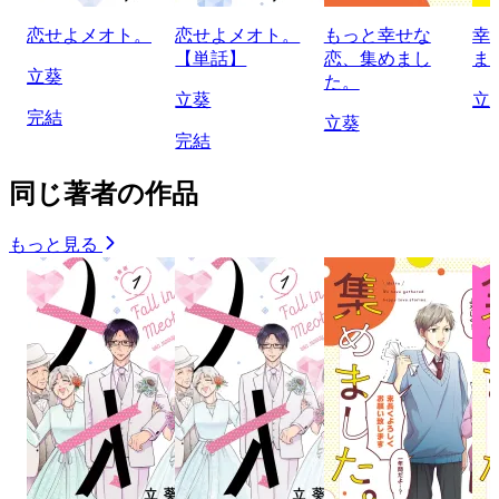
恋せよメオト。
恋せよメオト。
もっと幸せな
幸
【単話】
恋、集めまし
ま
立葵
た。
立葵
立
完結
立葵
完結
同じ著者の作品
もっと見る