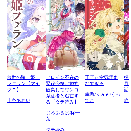
救世の騎士姫
ヒロイン不在の
王子が空気読ま
後
ファラン【マイ
悪役令嬢は婚約
なすぎる
月
クロ】
破棄してワンコ
話
幸路/ｋａｅ/くろ
系従者と逃亡す
上条あおい
でこ
柊
る【タテ読み】
じろあるば/柊一
葉
タテ読み