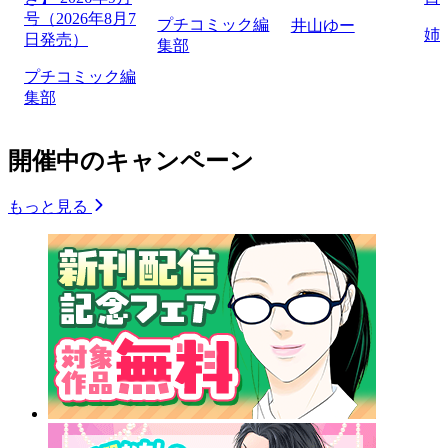
号（2026年8月7
プチコミック編
井山ゆー
姉
日発売）
集部
プチコミック編
集部
開催中のキャンペーン
もっと見る