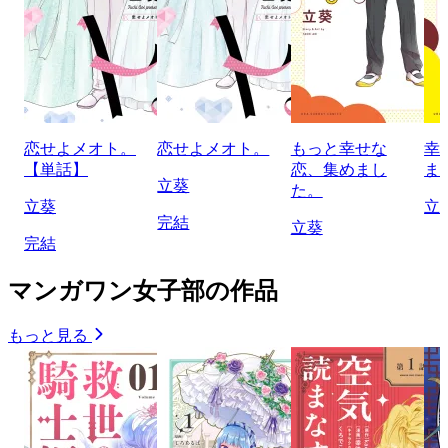
恋せよメオト。
恋せよメオト。
もっと幸せな
幸
【単話】
恋、集めまし
ま
立葵
た。
立葵
立
完結
立葵
完結
マンガワン女子部の作品
もっと見る