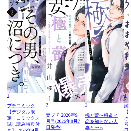
1
4
2
3
プチコミック
姉
【デジタル限
【
妻プチ 2026年9
極と蕾〜極道と
定 コミックス
き】
月号(2026年8月7
恋を知らない人
試し読み特典付
号（
日発売)
妻と〜 6
き】 2026年9月
日