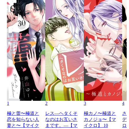
1
2
3
4
極と蕾〜極道と
レス―ヘタくそ
極カノ〜極道と
さ
恋を知らない人
なのはお互いさ
カノジョ〜【マ
デ
妻と〜【マイク
まです。―【マ
イクロ】 10
ロ】