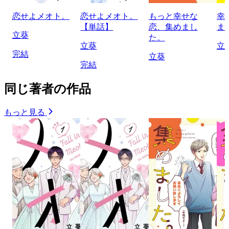
恋せよメオト。
恋せよメオト。
もっと幸せな
幸
【単話】
恋、集めまし
ま
立葵
た。
立葵
立
完結
立葵
完結
同じ著者の作品
もっと見る