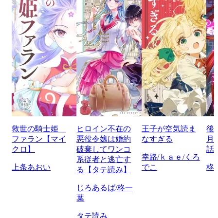
救世の騎士姫
ヒロイン不在の
王子が空気読ま
後
ファラン【マイ
悪役令嬢は婚約
なすぎる
月
クロ】
破棄してワンコ
話
幸路/ｋａｅ/くろ
系従者と逃亡す
上条あおい
でこ
柊
る【タテ読み】
じろあるば/柊一
葉
タテ読み