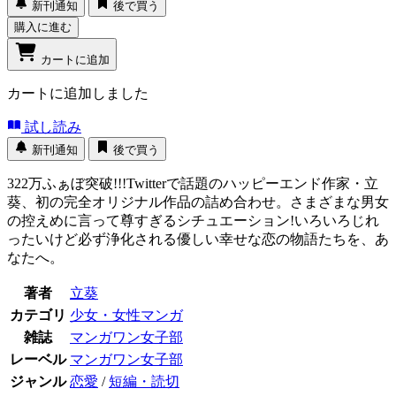
新刊通知
後で買う
購入に進む
カートに追加
カートに追加しました
試し読み
新刊通知
後で買う
322万ふぁぼ突破!!!Twitterで話題のハッピーエンド作家・立
葵、初の完全オリジナル作品の詰め合わせ。さまざまな男女
の控えめに言って尊すぎるシチュエーション!いろいろじれ
ったいけど必ず浄化される優しい幸せな恋の物語たちを、あ
なたへ。
著者
立葵
カテゴリ
少女・女性マンガ
雑誌
マンガワン女子部
レーベル
マンガワン女子部
ジャンル
恋愛
/
短編・読切