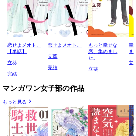
恋せよメオト。
恋せよメオト。
もっと幸せな
幸
【単話】
恋、集めまし
ま
立葵
た。
立葵
立
完結
立葵
完結
マンガワン女子部の作品
もっと見る