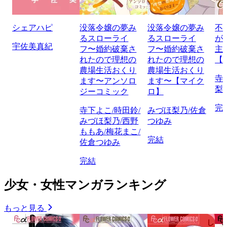
シェアハピ
没落令嬢の夢み
没落令嬢の夢み
不
るスローライ
るスローライ
が
宇佐美真紀
フ〜婚約破棄さ
フ〜婚約破棄さ
主
れたので理想の
れたので理想の
【
農場生活おくり
農場生活おくり
寺
ます〜アンソロ
ます〜【マイク
梨
ジーコミック
ロ】
完
寺下よこ/時田鈴/
みづほ梨乃/佐倉
みづほ梨乃/西野
つゆみ
ももあ/梅花まこ/
完結
佐倉つゆみ
完結
少女・女性マンガランキング
もっと見る