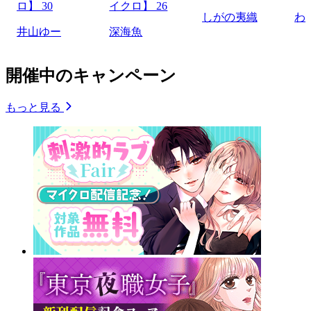
ロ】 30
イクロ】 26
しがの夷織
わ
井山ゆー
深海魚
開催中のキャンペーン
もっと見る