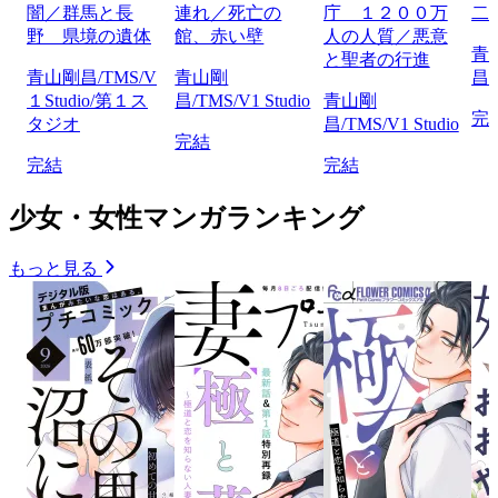
闇／群馬と長
連れ／死亡の
庁 １２００万
二
野 県境の遺体
館、赤い壁
人の人質／悪意
青
と聖者の行進
青山剛昌/TMS/V
青山剛
昌/
１Studio/第１ス
昌/TMS/V1 Studio
青山剛
完
タジオ
昌/TMS/V1 Studio
完結
完結
完結
少女・女性マンガランキング
もっと見る