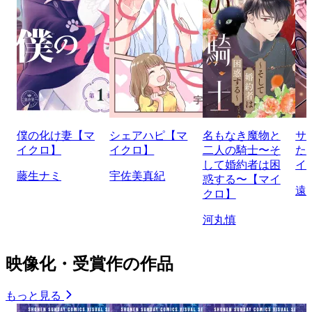
僕の化け妻【マ
シェアハピ【マ
名もなき魔物と
サ
イクロ】
イクロ】
二人の騎士〜そ
た
して婚約者は困
イ
藤生ナミ
宇佐美真紀
惑する〜【マイ
遠
クロ】
河丸慎
映像化・受賞作の作品
もっと見る