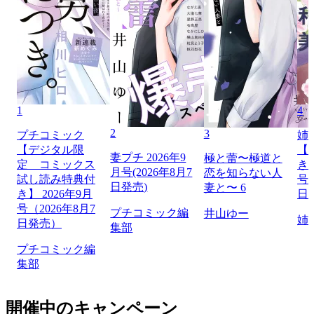
1
4
2
3
プチコミック
姉
【デジタル限
【
妻プチ 2026年9
極と蕾〜極道と
定 コミックス
き】
月号(2026年8月7
恋を知らない人
試し読み特典付
号（
日発売)
妻と〜 6
き】 2026年9月
日
号（2026年8月7
プチコミック編
井山ゆー
姉
日発売）
集部
プチコミック編
集部
開催中のキャンペーン