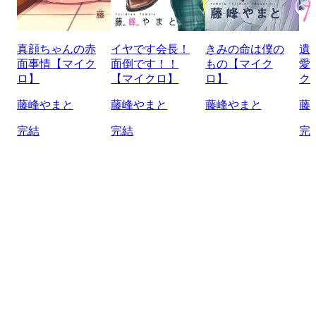
真顔ちゃんの赤
イヤです会長！
きみの命は僕の
遺
面事情【マイク
面倒です！！
もの【マイク
愛
ロ】
【マイクロ】
ロ】
ク
藤峰やまと
藤峰やまと
藤峰やまと
藤
完結
完結
完