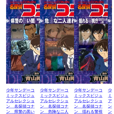
少年サンデーコ
少年サンデーコ
少年サンデーコ
少
ミックスビジュ
ミックスビジュ
ミックスビジュ
ミ
アルセレクショ
アルセレクショ
アルセレクショ
ア
ン 名探偵コナ
ン 名探偵コナ
ン 名探偵コナ
ン
ン 県警の黒い
ン 危険な二人
ン 揺れる警視
ン