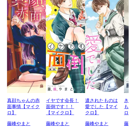
真顔ちゃんの赤
イヤです会長！
遺されたものは
き
面事情【マイク
面倒です！！
愛でした【マイ
も
ロ】
【マイクロ】
クロ】
ロ
藤峰やまと
藤峰やまと
藤峰やまと
藤