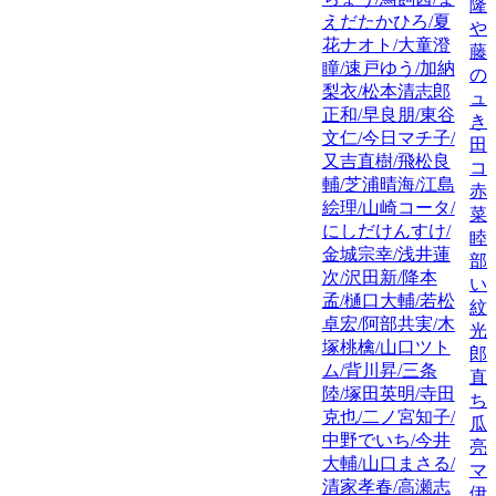
隆
えだたかひろ/夏
や
花ナオト/大童澄
藤
瞳/速戸ゆう/加納
の
梨衣/松本清志郎
ュ
正和/早良朋/東谷
き
文仁/今日マチ子/
田
又吉直樹/飛松良
コ
輔/芝浦晴海/江島
赤
絵理/山崎コータ/
菜
にしだけんすけ/
睦
金城宗幸/浅井蓮
部
次/沢田新/降本
い
孟/樋口大輔/若松
紋
卓宏/阿部共実/木
光
塚桃檎/山口ツト
郎
ム/背川昇/三条
直
陸/塚田英明/寺田
ち
克也/二ノ宮知子/
瓜
中野でいち/今井
亮
大輔/山口まさる/
マ
清家孝春/高瀬志
伊