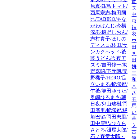
竜
原真樹/鳥トマト/
ヌ
西馬宗志/梅田阿
中
比/TABIKO/やな
虫
がわけんじ/今橋
鉄
涼/砂糖野しおん/
衣/
志村貴子/ほしの
ウ
ディスコ/枝田/サ
田
ンカクヘッド/後
ま
藤うどん/今夜ア
田
ズミ/吉田修一/助
妍/K
野嘉昭/下元朗/売
三
野機子/HERO/足
和
立いまる/蛭塚都/
木
午後/塚田ゆうた/
ざ
奥嶋ひろまさ/朝
モ
日夜/鬼山瑞樹/岡
馬
田磨里/蛭塚都/板
い
垣巴留/岡田麿里/
草
田中康弘/ひうら
ミ
さとる/照屋太郎/
古
石ノ森章太郎・
練/