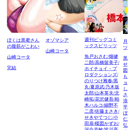
週刊ビッグコミ
ぼくは黒蜜さん
オゾマシア
月
ックスピリッツ
の腹筋がこわい
ツ
山崎コータ
魚戸おさむ/畑健
山崎コータ
黒
二郎/高橋留美子/
せ
完結
ホイチョイ・プ
図
ロダクションズ/
も
のりつけ雅春/黒
ョ
丸/夏原武/乃木坂
し
太郎/山本英夫/北
さ
崎拓/花沢健吾/柏
浪
木ハルコ/細野不
平
二彦/佐藤まさき/
ぼ
せきやてつじ/小
仁
田扉/楳図かずお/
弘
河合克敏/皆川亮