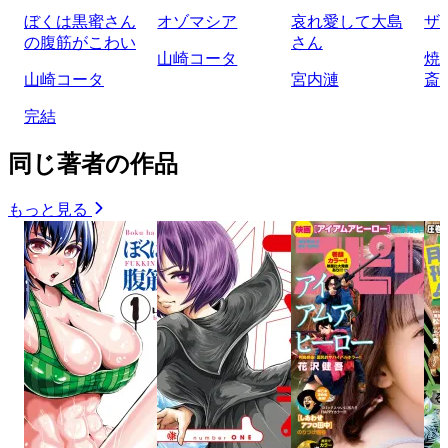
ぼくは黒蜜さん
オゾマシア
哀れ愛して大島
ザ
の腹筋がこわい
さん
山崎コータ
焼
山崎コータ
宮内漣
斎
完結
同じ著者の作品
もっと見る