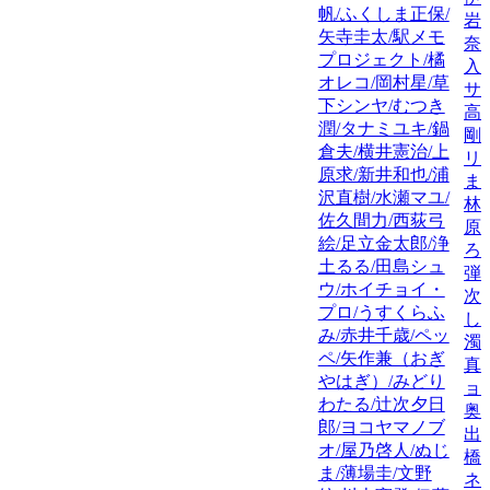
帆/ふくしま正保/
岩
矢寺圭太/駅メモ
奈
プロジェクト/橘
入
オレコ/岡村星/草
サ
下シンヤ/むつき
高
潤/タナミユキ/鍋
剛
倉夫/横井憲治/上
リ
原求/新井和也/浦
ま
沢直樹/水瀬マユ/
林
佐久間力/西荻弓
原
絵/足立金太郎/浄
ろ
土るる/田島シュ
弾
ウ/ホイチョイ・
次
プロ/うすくらふ
し
み/赤井千歳/ペッ
濁
ペ/矢作兼（おぎ
真
やはぎ）/みどり
ョ
わたる/辻次夕日
奥
郎/ヨコヤマノブ
出
オ/屋乃啓人/ぬじ
橋
ま/薄場圭/文野
ネ