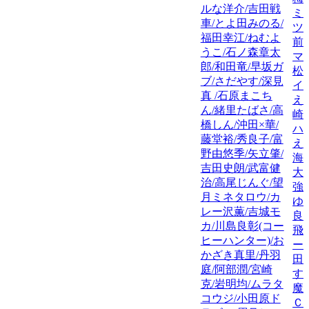
ルな洋介/吉田戦
ミ
車/とよ田みのる/
ツ
福田幸江/ねむよ
前
うこ/石ノ森章太
マ
郎/和田竜/早坂ガ
松
ブ/さだやす/深見
イ
真 /石原まこち
え
ん/緒里たばさ/高
崎
橋しん/沖田×華/
ハ
藤堂裕/秀良子/富
え
野由悠季/矢立肇/
海
吉田史朗/武富健
大
治/高尾じんぐ/望
強
月ミネタロウ/カ
ゆ
レー沢薫/吉城モ
良
カ/川島良彰(コー
飛
ヒーハンター)/お
ー
かざき真里/丹羽
田
庭/阿部潤/宮崎
す
克/岩明均/ムラタ
魔
コウジ/小田原ド
Ｃ