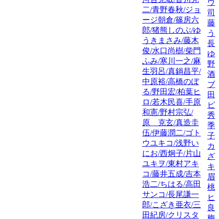
ウ
二/青野春秋/ジョ
司
ージ朝倉/篠房六
藤
郎/猪熊しのぶ/ゆ
う
うきまさみ/藤木
長
俊/水口尚樹/柴門
ゆ
ふみ/寒川一之/麻
野
生羽呂/真鍋昌平/
酒
中原裕/高橋のぼ
ブ
る/野田宏/柏葉ヒ
田
ロ/若木民喜/手原
ピ
和憲/野村宗弘/
秀
原 克玄/真造圭
季
伍/伊藤潤二/ゴト
子
ウユキコ/浅野い
カ
にお/西炯子/片山
ざ
ユキヲ/東村アキ
キ
コ/藤井五成/吉本
眉
浩二/ちはる/高田
桃
サンコ/長尾謙一
ヒ
郎/こざき亜衣/三
良
田紀房/クリスタ
梅