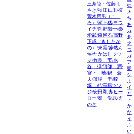
三条陸・佐藤ま
純
さき/秋江仁王/横
き
荒木蟹男（こゝ
ち
ろ）/瀬下猛/ヨウ
あ
イチ/岡野陽一/秦
カ
愛武/森巡る/高野
北
正成（きしたか
之
の）/東雲/蓼然ん
つ
候/たかはしツツ
ガ
ジ/竹良 実/水
ア
谷 緑/阿部 潤/
朗
宮下 暁/鍋 倉
シ
夫/薄場 圭/蛭
よ
塚 都/高橋ツツ
イ
ジ/安田剛助/ヒー
ど
ロー/秦 愛武/え
下元
のき
か
な
イ
片
い