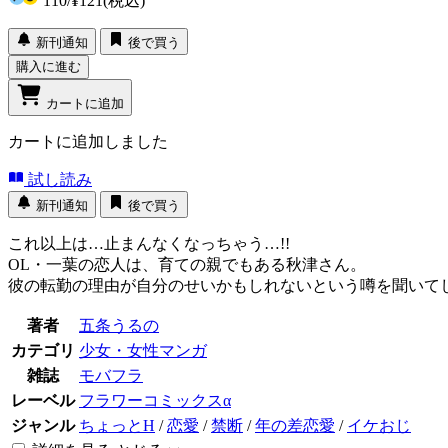
110
/
¥121
(税込)
新刊通知
後で買う
購入に進む
カートに追加
カートに追加しました
試し読み
新刊通知
後で買う
これ以上は…止まんなくなっちゃう…!!
OL・一葉の恋人は、育ての親でもある秋津さん。
彼の転勤の理由が自分のせいかもしれないという噂を聞いてし
著者
五条うるの
カテゴリ
少女・女性マンガ
雑誌
モバフラ
レーベル
フラワーコミックスα
ジャンル
ちょっとH
/
恋愛
/
禁断
/
年の差恋愛
/
イケおじ