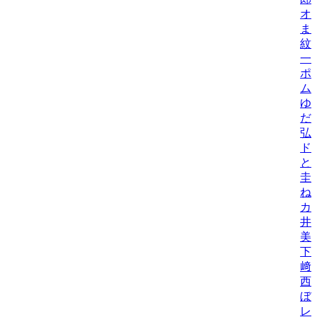
オ
ま
紋
一
ポ
ム
ゆ
だ
弘
ド
と
圭
ね
カ
井
美/
下
﨑
西
ぼ
レ