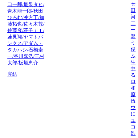
せ
口一郎/最果タヒ/
田
青木龍一郎/秋田
河
ひろむ/冲方丁/加
二
藤拓也/佐々木敦/
ー
佐藤究/荘子ｉｔ/
郎
蓮見翔/ヤマトパ
う
ンクス/アダム・
俊
タカハシ/石橋圭
ふ
一/谷川嘉浩/三村
生
太郎/板垣恵介
中
完結
る
ロ
和
原
伍
ウ
に
ユ
コ
浩