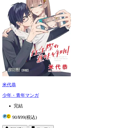
米代恭
少年・青年マンガ
完結
90
/
¥99
(税込)