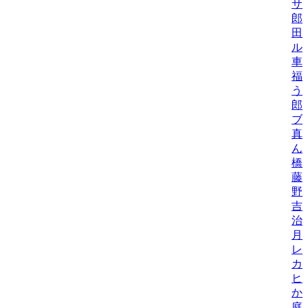
サ
郎
田
ル
車
福
う
郎
ブ
真
ん
橋
藤
野
吉
治
月
レ
カ
ヒ
か
庭