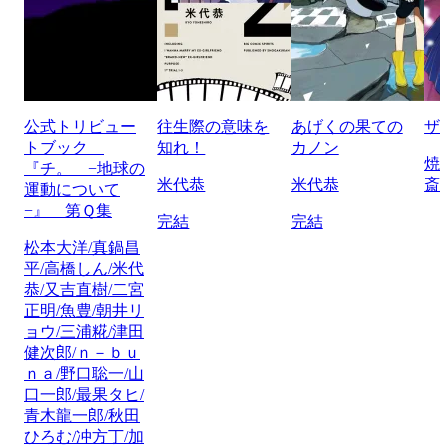
公式トリビュー
往生際の意味を
あげくの果ての
ザ
トブック
知れ！
カノン
焼
『チ。 −地球の
米代恭
米代恭
斎
運動について
−』 第Ｑ集
完結
完結
松本大洋/真鍋昌
平/高橋しん/米代
恭/又吉直樹/二宮
正明/魚豊/朝井リ
ョウ/三浦糀/津田
健次郎/ｎ－ｂｕ
ｎａ/野口聡一/山
口一郎/最果タヒ/
青木龍一郎/秋田
ひろむ/冲方丁/加