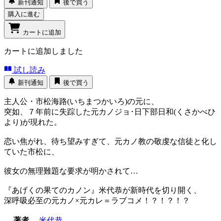
新刊通知
後で買う
購入に進む
カートに追加
カートに追加しました
試し読み
新刊通知
後で買う
主人公・市松海路(いちまつかいろ)の元に、
突如、７年前に失踪した元カノジョ･日下部日和(くさかべひ
より)が現れた。
恋い焦がれ、待ち望みすぎて、元カノ教の敬虔な信徒と化し
ていた市松に、
彼女の無理難題な要求が明かされて…
『あげくの果てのカノン』米代恭が新時代を切り開く、
深呼吸必至の元カノ×元カレ＝ラブコメ！？！？！？
著者
米代恭