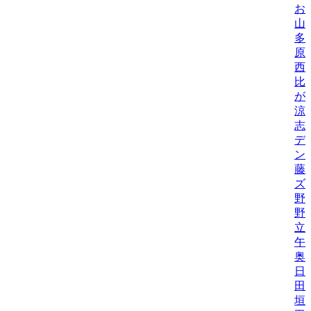
お
山
多
原
西
比/
が
涼
志
デ
ン
藤
ズ
野
野機
立
午
奥
日
田
垣