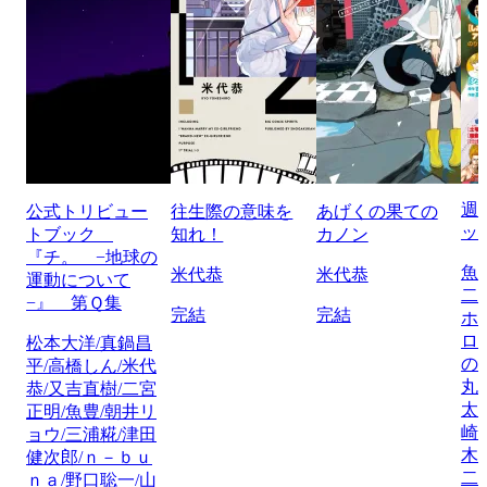
週
公式トリビュー
往生際の意味を
あげくの果ての
ッ
トブック
知れ！
カノン
『チ。 −地球の
魚
米代恭
米代恭
運動について
二
−』 第Ｑ集
完結
完結
ホ
ロ
松本大洋/真鍋昌
の
平/高橋しん/米代
丸
恭/又吉直樹/二宮
太
正明/魚豊/朝井リ
崎
ョウ/三浦糀/津田
木
健次郎/ｎ－ｂｕ
二
ｎａ/野口聡一/山