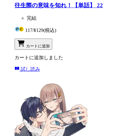
往生際の意味を知れ！【単話】 22
完結
117
/
¥129
(税込)
カートに追加
カートに追加しました
試し読み