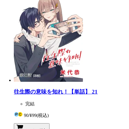
往生際の意味を知れ！【単話】 21
完結
90
/
¥99
(税込)