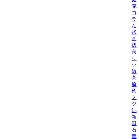
克
コ
ラ
ん
裕
直
辺
実
り
ッ
編
高
原
徳
ミ
ツ
純
新
田
石
童