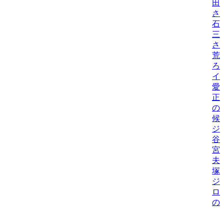
田
さ
石
三
さ
荒
ろ
イ
愛
正
の
候
ジ
谷
宮
夫
塚
ジ
ロ
の