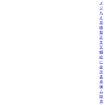
メ
ジ
ち
え
花
瞳
梨
正
文
又
輔
絵
に
金
次
孟
卓
塚
ム
陸
克