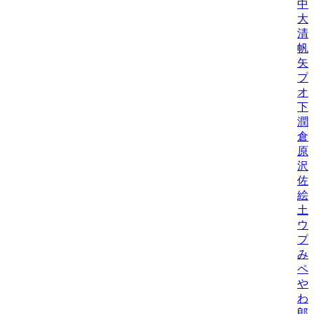
中
大
清
帆
矢
プ
オ
下
潤
倉
原
沢
佐
絵
土
ウ
プ
み
ペ
や
わ
郎