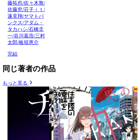
藤拓也/佐々木敦/
佐藤究/荘子ｉｔ/
蓮見翔/ヤマトパ
ンクス/アダム・
タカハシ/石橋圭
一/谷川嘉浩/三村
太郎/板垣恵介
完結
同じ著者の作品
もっと見る