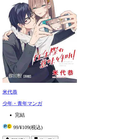
米代恭
少年・青年マンガ
完結
99
/
¥109
(税込)