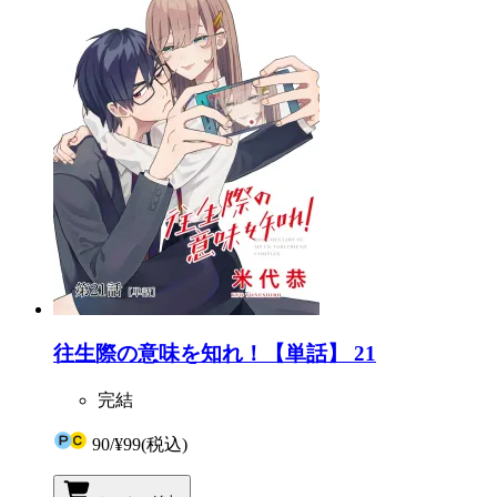
往生際の意味を知れ！【単話】 21
完結
90
/
¥99
(税込)