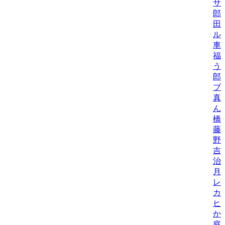
サ
郎
田
ル
車
福
う
郎
ブ
真
ん
橋
藤
野
吉
治
月
レ
カ
ヒ
か
庭