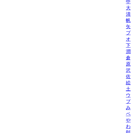
中
大
清
帆
矢
プ
オ
下
潤
倉
原
沢
佐
絵
土
ウ
プ
み
ペ
や
わ
郎