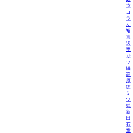
克
コ
ラ
ん
裕
直
辺
実
り
ッ
編
高
原
徳
ミ
ツ
純
新
田
石
童