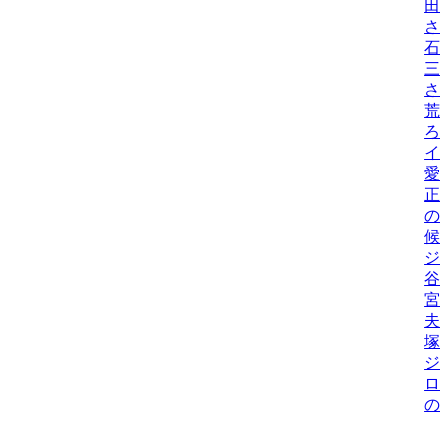
田
さ
石
三
さ
荒
ろ
イ
愛
正
の
候
ジ
谷
宮
夫
塚
ジ
ロ
の