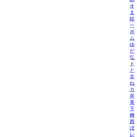
オ
ま
紋
一
ポ
ム
ゆ
だ
弘
ド
と
圭
ね
カ
井
美/
下
﨑
西
ぼ
レ