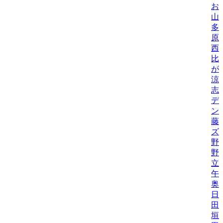
お
山
多
原
西
比/
が
涼
志
デ
ン
藤
ズ
野
野機
立
午
奥
日
田
垣