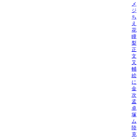
メ
ジ
ち
え
花
瞳
梨
正
文
又
輔
絵
に
金
次
孟
卓
塚
ム
陸
克