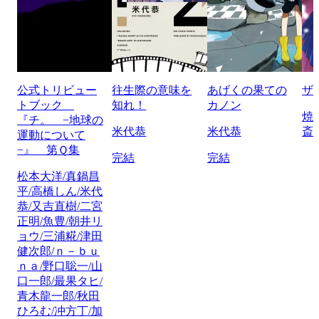
公式トリビュー
往生際の意味を
あげくの果ての
ザ
トブック
知れ！
カノン
焼
『チ。 −地球の
米代恭
米代恭
斎
運動について
−』 第Ｑ集
完結
完結
松本大洋/真鍋昌
平/高橋しん/米代
恭/又吉直樹/二宮
正明/魚豊/朝井リ
ョウ/三浦糀/津田
健次郎/ｎ－ｂｕ
ｎａ/野口聡一/山
口一郎/最果タヒ/
青木龍一郎/秋田
ひろむ/冲方丁/加