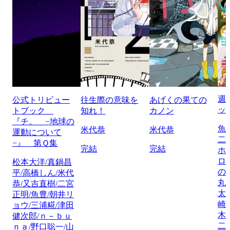
週
公式トリビュー
往生際の意味を
あげくの果ての
ッ
トブック
知れ！
カノン
『チ。 −地球の
魚
米代恭
米代恭
運動について
二
−』 第Ｑ集
完結
完結
ホ
ロ
松本大洋/真鍋昌
の
平/高橋しん/米代
丸
恭/又吉直樹/二宮
太
正明/魚豊/朝井リ
崎
ョウ/三浦糀/津田
木
健次郎/ｎ－ｂｕ
二
ｎａ/野口聡一/山