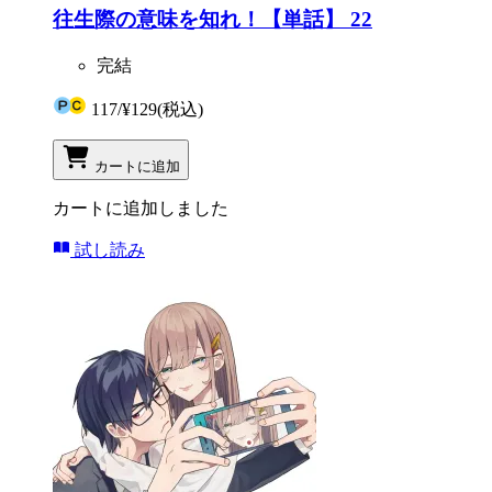
往生際の意味を知れ！【単話】 22
完結
117
/
¥129
(税込)
カートに追加
カートに追加しました
試し読み