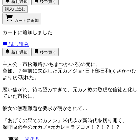
新刊通知
後で買う
購入に進む
カートに追加
カートに追加しました
試し読み
新刊通知
後で買う
主人公・市松海路(いちまつかいろ)の元に、
突如、７年前に失踪した元カノジョ･日下部日和(くさかべひ
より)が現れた。
恋い焦がれ、待ち望みすぎて、元カノ教の敬虔な信徒と化し
ていた市松に、
彼女の無理難題な要求が明かされて…
『あげくの果てのカノン』米代恭が新時代を切り開く、
深呼吸必至の元カノ×元カレ＝ラブコメ！？！？！？
著者
米代恭