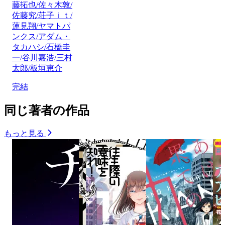
藤拓也/佐々木敦/
佐藤究/荘子ｉｔ/
蓮見翔/ヤマトパ
ンクス/アダム・
タカハシ/石橋圭
一/谷川嘉浩/三村
太郎/板垣恵介
完結
同じ著者の作品
もっと見る