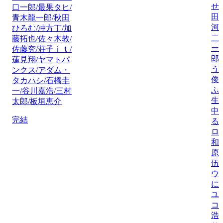
せ
口一郎/最果タヒ/
田
青木龍一郎/秋田
河
ひろむ/冲方丁/加
二
藤拓也/佐々木敦/
ー
佐藤究/荘子ｉｔ/
郎
蓮見翔/ヤマトパ
う
ンクス/アダム・
俊
タカハシ/石橋圭
ふ
一/谷川嘉浩/三村
生
太郎/板垣恵介
中
完結
る
ロ
和
原
伍
ウ
に
ユ
コ
浩